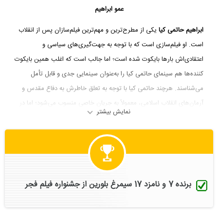
عمو ابراهیم
ابراهیم حاتمی کیا
یکی از مطرح‌ترین و مهم‌ترین فیلم‌سازان پس از انقلاب
است. او فیلم‌سازی است که با توجه به جهت‌گیری‌های سیاسی و
اعتقادی‌اش بارها بایکوت شده است؛ اما جالب است که اغلب همین بایکوت
‌کننده‌ها هم سینمای حاتمی کیا را به‌عنوان سینمایی جدی و قابل تأمل
می‌شناسند. هرچند حاتمی کیا با توجه به تعلق خاطرش به دفاع مقدس و
آرمان‌های انقلاب اسلامی، معمولاً به جریان خاصی منسوب می‌شود؛ اما در
نمایش بیشتر
دوره‌های مختلف از توقیف‌ها و ممانعت‌های دولتی بی‌نصیب نبوده است. او
یکی از رکوردداران سینمای ایران از این حیث است و دو فیلم توقیف شده
دارد که یکی از آن‌ها هرگز اکران نشد.
این کارگردان پرحاشیه و حرفه‌ای سینمای ایران، این سال‌ها در بین طیف
مذهبی با لقب «عمو ابراهیم» شناخته می‌شود و مطرح‌ترین فیلم‌ساز ژانر
برنده 7 و نامزد 17 سیمرغ بلورین از جشنواره فیلم فجر
دفاع مقدس سینمای ایران است. او معتقد است که از جبهه و جنگ به
سینما آمده است و نسبت به آن دوران و آن آدم‌ها مسئولیت دارد: «من در