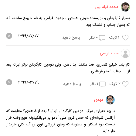
محمد فیلم بین
بسیار کارگردان و نویسنده خوبی هستن ، جدیدا فیلمی به نام خروج ساخته اند
که بسیار جذاب و قشنگ بود .
1399/07/07
4
لایک
0
نظر
پاسخ دهید
حمید ارضی
کار بلد، خیلی شعاری، ضد منتقد، بد دهن، ولی دومین کارگردان برتر ایرانه بعد
از عالیجناب اصغر فرهادی
1399/03/29
2
لایک
1
نظر
پاسخ دهید
مهدی
با چه معیاری میگی دومین کارگردان ایران؟ بعد از فرهادی؟ معلومه که
آژانس شیشه‌ای که حس غرور ملی آدمو بر می‌انگیزونه هیچ‌وقت قرار
نیست بره اسکار. و معلومه که وطن فروشی اون ور آب کلی خریدار
دار داره.