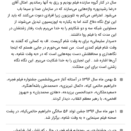
سال در کنار گروه سازنده فیلم بودیم و رزق به آنها رساندیم. امثال آقای
«رضا رشیدپور» واژه‌هایی می‌سازند که در سازمان صدا و سیما باب
می‌شود. اعتراض می‌کنم به تلویزیون زیرا افرادی دعوت می‌کنند که باید از
این نوع نگاه دفاع کنند اما به یکباره به اپوزیسیون تبدیل می‌شوند از
مسئولین شبکه سه و دو شکایتم را به خدا می‌برم بابت رفتار زشتشان در
این مدت که با فیلم روا داشتند.
«سردار سلیمانی» برای به وقت شام گریست. اف به کسانی که گفتند به
وقت شام فیلم کمدی است. من غصه می‌خورم در جایی هستم که اینجا
نگاهداری و محافظتش دست بچه‌هایی است که در «به وقت شام»، به
آن‌ها اشاره شد . این لجبازی را به خدا شکایت می‌برم. این نگاه نگاه
زشتی است برای این مملکت.
5 بهمن ماه سال 1396 در آستانه آغاز «سی‌و‌ششمین جشنواره فیلم فجر»،
«ابراهیم حاتمی کیا»، «کمال تبریزی»، «محمدعلی باشه‌آهنگر»،
«سعیدملکان»، «عبدالحسن برزیده»، «هادی محمدیان» و «بهروز
افخمی»، با رهبر معظم انقلاب، دیدار کردند.
1 مهر ماه سال 1396 جشن تولد 56 سالگی «ابراهیم حاتمی‌کیا»، در پشت
صحنه فیلم سینمایی « به وقت شام»، برگزار شد.
وی در جشنواره‌ی سی‌وچهارم فیلم فجر در حالی که نقش اول فیلمش