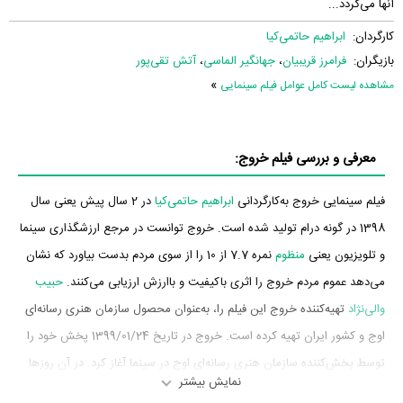
آنها می‌گردد...
کارگردان:
ابراهیم حاتمی‌کیا
بازیگران:
فرامرز قریبیان
،
جهانگیر الماسی
،
آتش تقی‌پور
»
مشاهده لیست کامل عوامل فیلم سینمایی
معرفی و بررسی فیلم خروج:
فیلم سینمایی خروج به‌کارگردانی
ابراهیم حاتمی‌کیا
در 2 سال پیش یعنی سال
1398 در گونه درام تولید شده است. خروج توانست در مرجع ارزشگذاری سینما
و تلویزیون یعنی
منظوم
نمره 7.7 از 10 را از سوی مردم بدست بیاورد که نشان
می‌دهد عموم مردم خروج را اثری باکیفیت و باارزش ارزیابی می‌کنند.
حبیب
والی‌نژاد
تهیه‌کننده خروج این فیلم را، به‌عنوان محصول سازمان هنری رسانه‌ای
اوج و کشور ایران تهیه کرده است. خروج در تاریخ 1399/01/24 پخش خود را
توسط پخش‌کننده سازمان هنری رسانه‌ای اوج در سینما آغاز کرد. در آن روزها
نمایش بیشتر
خروج توانست آمار فروش 8،250،000 تومان را به ثبت برساند.