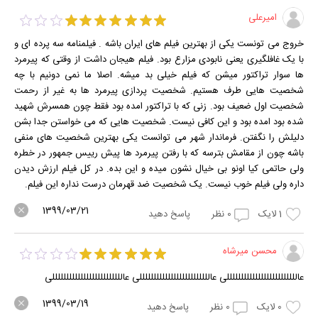
امیرعلی
خروج می تونست یکی از بهترین فیلم های ایران باشه . فیلمنامه سه پرده ای و
با یک غافلگیری یعنی نابودی مزارع بود. فیلم هیجان داشت از وقتی که پیرمرد
ها سوار تراکتور میشن که فیلم خیلی بد میشه. اصلا ما نمی دونیم با چه
شخصیت هایی طرف هستیم. شخصیت پردازی پیرمرد ها به غیر از رحمت
شخصیت اول ضعیف بود. زنی که با تراکتور امده بود فقط چون همسرش شهید
شده بود امده بود و این کافی نیست. شخصیت هایی که می خواستن جدا بشن
دلیلش را نگفتن. فرماندار شهر می توانست یکی بهترین شخصیت های منفی
باشه چون از مقامش بترسه که با رفتن پیرمرد ها پیش رییس جمهور در خطره
ولی حاتمی کیا اونو بی خیال نشون میده و این بده. در کل فیلم ارزش دیدن
داره ولی فیلم خوب نیست. یک شخصیت ضد قهرمان درست نداره این فیلم.
1399/03/21
1
لایک
0
نظر
پاسخ دهید
محسن میرشاه
عالللللللللللللللللللللللللی عالللللللللللللللللللللللللی عالللللللللللللللللللللللللی
1399/03/19
0
لایک
0
نظر
پاسخ دهید