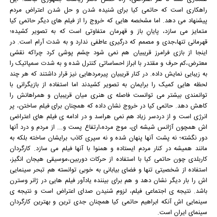
راهکاری است که حاتمی کیا برای شنیده شدن و حل شدن اعتراض مردم
پیشنهاد می دهد. اما مشخصه هایی که خروج را از فیلم های دیگر حاتمی کیا
متمایز می سازد، پایانِ باز و قهرمان متفاوتی است که به تصویر کشیده؛
قهرمانی تنها،جدی و مصمم که درگیری عاطفی ندارد و به شدت آرام است. در
اینجا از بازی فرامرز قریبیان هم نمی شود چشم پوشی کرد چراکه نقشی
معترض،کم حرف و مقتدر با ابراز احساساتی کنترل شده و به شدت سمپاتیک را
به زیبایی نمایش داده. در کنار قریبیان پیرمردهایی نیز قرار داشتند که هر چند
لحظه هایی کمیک را برایمان به تصویر کشیدند اما استفاده از بازیگرانی با
توانمندی بیشتر می توانست فاصله ی هنری میان قریبیان و همراهانش را
کاهش دهد. حاتمی کیا در خروج نشان داده که همچنان برای فیلم ساختن، پر
انرژی است و از دردسر زیاد هم نمی هراسد و در ادامه ی فیلم های اعتراضی
اش همچون آژانس شیشه ای، موج مرده،ارتفاع پست و... از مردم و درد آنها
دور نگشته؛ نه پشت آنها پنهان شده و نه سپری کاذب برایشان ساخته بلکه به
مانند همیشه در کنار مردم ایستاده و همنوا با آنها فیلم می سازد. کارگردان
کاربلدی چون حاتمی کیا با استفاده از حرکات دوربین،موسیقی هیجان انگیز،
استفاده از شخصیتی تنها و فضای بیابانی به خوبی توانسته هم تبحر سینمایی
اش را بار دیگر نشان دهد و هم برای بیننده یادآور فیلم هایی در ژانر وسترن
باشد. نتیجه ی اجتماعی فیلم، لزوم شنیدن صدای اعتراض است و نتیجه ی
سینمایی اش آنکه ابراهیم حاتمی کیا همچنان جدی ترین و بهترین کارگردان
سینمای ایران است.