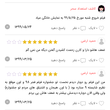
کاشف استعداد سحر
فیلم خروج شنبه مورخ ۹۹/۵/۲۵ به نمایش خانگی میاد
1399/05/24
0
لایک
0
نظر
پاسخ دهید
حمید ارضی
ضعف هاشو دارا و کارن زحمت کشیدن گفتن دیگه من نمی گم
1399/03/25
0
لایک
0
نظر
پاسخ دهید
حمید ارضی
من این فیلم رو دوبار دیدم نخست تو جشنواره فیلم فجر 98 و اون موقع به
نظرم شایسته 9 ستاره بود ( با اون هیجان و اشتیاق های مردم تو جشنواره)
ولی وقتی الان دوباره دیدمش بیشتر به ضعف هاش پی بردم
1399/03/25
0
لایک
0
نظر
پاسخ دهید