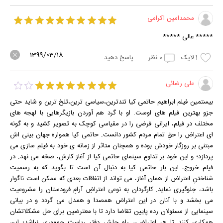
محمدامین اکرامی
***** عالی *****
1399/03/18
1
لایک
0
نظر
پاسخ دهید
علی رضائی
بیستمین فیلم ابراهیم حاتمی کیا تندترین،سیاسی ترین،تلخ ترین و شاید حتی
جزو بهترین فیلم های اوست. او با گرد هم آوردن بازیگرهایی با لهجه های
مختلف در فیلم، ایرانی فرضی را در مقیاسی کوچک به تصویر کشید و به گونه
ای اعتراض را حقِ تمام مردم کشور دانست. حاتمی کیا همواره جهان بینی اش
مبتنی بر روزگار خودش بوده و همچنان متاثر از زمانه ی خود به فیلم سازی می
پردازد؛ و این خود بر تداومِ سینمای حاتمی کیا از آغاز کارش، صحّه می نهد. در
فیلم خروج، این بار حاتمی کیا به دنبال آن است تا بگوید که به رسمیت
شناختنِ اعتراض از همان آغاز، می تواند از اتفاقات بعدی که ممکن است ناگوار
باشد، جلوگیری نماید. کارگردان به نوعی اعتراضِ آرامِ فرودستان را مشروعیت
می بخشد و با آنان در این اعتراض همصدا و همدل می گردد و در بیانی
سینمایی از مسئولان رده پایین تقاضا دارد تا با معترضین برای حل مشکلاتشان
همکاری کنند تا هر اعتراضی، راه حلش دفتر ریاست جمهوری نباشد؛ این