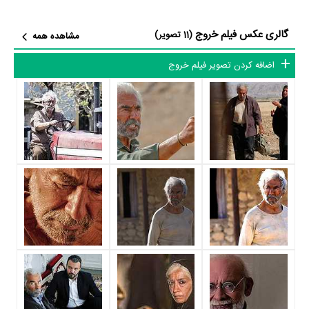
بازیگران فیلم خروج
گالری عکس فیلم خروج
(11 تصویر)
مشاهده همه
بازیگران فیلم خروج چه کسانی هستند؟ در خروج بازیگرانی چون
فرامرز
اضافه کردن تصویر فیلم خروج
قریبیان
،
جهانگیر الماسی
،
آتش تقی‌پور
،
محمدرضا شریفی‌نیا
،
محمد فیلی
،
اکبر
رحمتی
و
سام قریبیان
به ایفای نقش و بازیگری پرداخته‌اند. در فیلم خروج حدود
12 بازیگر جلوی دوربین رفته‌اند که از نظر تعداد بازیگران می‌توان خروج را یک
اثر پربازیگر عنوان کرد. از این‌لحاظ کارگردانی فیلم خروج باتوجه به بازی گرفتن
از این تعداد بازیگر و مدیریت آنها کار بسیار دشواری بوده است؛ باید بررسی کرد
آیا
ابراهیم حاتمی‌کیا
به‌عنوان کارگردان و
علیرضا صالحی
به‌عنوان بازیگردان و
همچنین تیم بازیگری خروج توانسته‌اند در این زمینه موفق باشند و بازی‌های
درخشانی را نمایش دهند؟
از دیگر بازیگران فیلم خروج می‌توان به
گیتی قاسمی
،
پانته‌آ پناهی‌ها
،
محسن
صادقی‌نسب
،
محمدمهدی فقیه
و
رامین پورایمان
اشاره کرد.
متوسط سن بازیگران خروج براساس میزان سنی که از آنها در دایرةالمعارف
آنلاین سینما و تلویزیون یعنی
منظوم
ثبت شده، 63 سال است که نشان