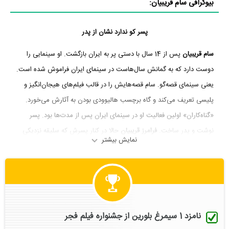
بیوگرافی سام قریبیان:
پسر کو ندارد نشان از پدر
سام قریبیان
پس از 14 سال با دستی پر به ایران بازگشت. او سینمایی را
دوست دارد که به گمانش سال‌هاست در سینمای ایران فراموش شده است.
یعنی سینمای قصه‌گو. سام قصه‌هایش را در قالب‌ فیلم‌های هیجان‌انگیز و
پلیسی تعریف می‌کند و گاه برچسب هالیوودی بودن به آثارش می‌خورد.
«گناه‌کاران» اولین فعالیت او در سینمای ایران پس از مدت‌ها بود. پسر
نوشت و پدر ساخت.
فرامرز قریبیان
حالا در کنار پسرش که سلیقه نزدیکی
نمایش بیشتر
هم با او دارد، می‌تواند فصل جدیدی از کارگردانی‌اش را آغاز کند. سام
قریبیان هم می‌نویسد، هم می‌سازد و هم ‌بازی می‌کند. فیلم‌سازی اولویت
اولش است و بازیگری آخر. به هر حال فصل بازیگری کارنامه‌اش خیلی
پربارتر از فیلم‌نامه‌ها و کارگردانی‌هایش است. سام تجربه بازی در سینما،
تلویزیون، نمایش خانگی و هم تئاتر را دارد. از تأثیرگذارترین بازی‌هایش
نامزد 1 سیمرغ بلورین از جشنواره فیلم فجر
هم می‌توان به «خط ویژه» و «رهایی» اشاره کرد.