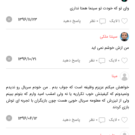
وای تو که خودت تو سینما همتا نداری
1396/11/23
1
لایک
0
نظر
پاسخ دهید
سپنتا ملکی
من ازش خوشم نمی اید
1396/10/21
0
لایک
0
نظر
پاسخ دهید
مینا
خواهش میکنم عزیزم وظیفه است که جواب بدم . من خودم سریال رو ندیدم
ونمیدونم که کیفیتش خوب تکراریه یا نه ولی امشب امید وارم که بتونم ببینم
ولی از تیزرش که معلومه سریال خوبی هست چون بازیگران با تجربه ای توش
بازی کردند
1396/06/12
0
لایک
0
نظر
پاسخ دهید