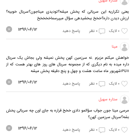
ستاره سهیل
یعنی تکراریه این سریالی که پخش میشه؟تودیدی میناجون؟سریال خوبیه؟
ارزش دیدن داره؟خخخ ببخشیدهی سؤال میپرسماخخخخخ
1396/06/12
0
لایک
0
نظر
پاسخ دهید
مینا
خواهش میکنم عزیزم .نه سرزمین کهن پخش نمیشه ولی بجاش یک سریال
داره میده به نام دیگری که از مجموعه سریال های روز های بهتر هست که از
۱۱تا۱۶شهریور ماه ساعت هشت و چهل و پنج دقیقه پخش میشه
1396/06/12
0
لایک
0
نظر
پاسخ دهید
ستاره سهیل
مرسی مینا جون جواب سؤالمو دادی خخخ قراره به جای اون چه سریالی پخش
بشه؟سریال سرزمین کهن؟
1396/06/12
0
لایک
0
نظر
پاسخ دهید