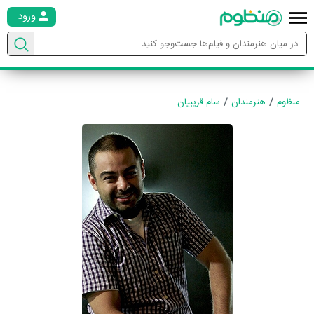
ورود
منظوم
هنرمندان
سام قریبیان