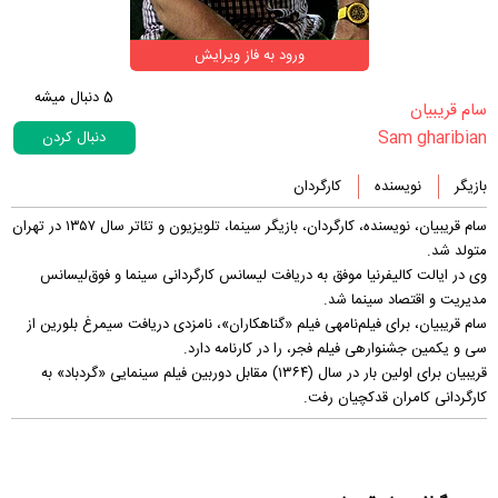
ورود به فاز ویرایش
5
دنبال میشه
‏سام قریبیان‏
Sam gharibian
دنبال کردن
بازیگر
نویسنده
کارگردان
سام قریبیان، نویسنده، کارگردان، بازیگر سینما، تلویزیون و تئاتر سال ۱۳۵۷ در تهران
متولد شد.
وی در ایالت کالیفرنیا موفق به دریافت لیسانس کارگردانی سینما و فوق‌لیسانس
مدیریت و اقتصاد سینما شد.
سام قریبیان، برای فیلم‌نامه‎ی فیلم «گناهکاران»، نامزدی دریافت سیمرغ بلورین از
سی و یکمین جشنواره‎ی فیلم فجر، را در کارنامه دارد.
قریبیان برای اولین بار در سال (۱۳۶۴) مقابل دوربین فیلم سینمایی «گردباد» به
کارگردانی کامران قدکچیان رفت.