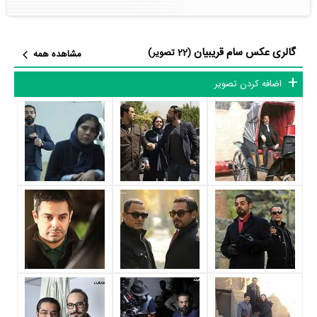
گالری عکس سام قریبیان
خانواده قریبیان
(22 تصویر)
مشاهده همه
سام قریبیان 13 دی 1357 در تهران متولد شد. او و بردارش حاصل ازدواج
اضافه کردن تصویر
اول فرامرز قریبیان هستند. مادرشان
مینا خیامی
مدت‌ها است که از پدر جدا
شده است. پدرشان هم که نیازی به معرفی ندارد. به هر حال اگر
می‌خواهید بیشتر با فرامرز قریبیان، ستاره پرفروغ سال‌های نه‌چندان دور
سینمای ایران آشنا شوید، سری به بیوگرافی او در منظوم بزنید. سام یک
برادر به نام بهزاد دارد که در امریکا زندگی می‌کند و به کار طراحی موتورهای
بی.ام.دابلیو مشغول است. گویا سام فرزند خلف‌تری بوده و راه پدر را
پیش‌گرفته است.
سینما در هفت‌سالگی
سام قریبیان برای اولین بار در سال 1364 مقابل دوربین کامران قدکچیان