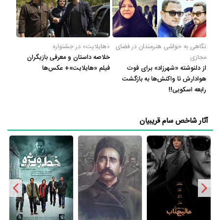
فیلم فجر هم شد. چهره سام قریبیان پس از مدت‌ها در آن فیلم به‌عنوان
بازیگر هم دیده شد. او سه سال بعد یعنی در سال 1393 اولیم فیلم بلند خود
را تحت عنوان «360 درجه» ساخت. «360 درجه» را می‌توان شروعی خوبی
نگاهی به حواشی هنرمندان در فضای
«هایلایت» در جشنواره
برای فیلم‌سازی سام قریبیان دانست. فیلمی حادثه‌ای- هیجانی که بیش از
مجازی
خلاصه داستان و معرفی بازیگران
پیش دنیای سینمایی او را به مخاطبین شناساند. پس از آن قریبیان دست
از دلنوشته «شهرزاد» برای فوت
فیلم «هایلایت»+ عکس‌ها
به تولید درامی جنایی-سیاسی زد. مجموعه «عالیجناب» یکی از متفاوت‌ترین
هوادارش تا واکنش‌ها به بازگشت
رابعه اسکویی!!
مجموعه‌های ایرانی در سال 1396 پس از یک دوره طولانی تولید، از شبکه
خانگی منتشر شد. قریبیان از ستارگان زیادی همچون حسین پاکدل، امیر
آثار شاخص سام قریبیان
آقایی، حسین یاری، سحر دولتشاهی، لیلا اوتادی، آزاده صمدی و ... در آن
مجموعه استفاده کرد.
بازیگری
سام قریبیان همیشه گفته که خیلی الکی الکی و برای شیطنت بازیگر شده
است و لا غیر. علاقه آن‌چنانی هم به بازیگری ندارد. اما اگر نقش خوبی به او