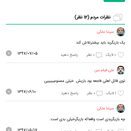
نظرات مردم (
12
نظر)
سپنتا ملکی
یک بازیگربد باید بیشترتلاش کند
1397/07/05
0
لایک
0
نظر
پاسخ دهید
علی فیلم بین
توی قاتل اهلی فاجعه بود بازیش. خیلی مصنوعیییییی.
1397/06/10
1
لایک
0
نظر
پاسخ دهید
سپنتا ملکی
چه بازیگربدی است واقعاکه بازیگرخیلی بدی است.
1397/05/17