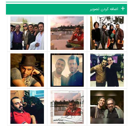
کارگردانی
مسعود کیمیایی
،
سریال مرگ تدریجی یک رؤیا
به کارگردانی
اضافه کردن تصویر
فریدون جیرانی
و
فیلم همان روز
به کارگردانی
علیرضا امینی
محسوب
می‌شود.
شاید یکی از مهم‌ترین بخش‌های بیوگرافی پولاد کیمیایی بازی در
سریال
مرگ تدریجی یک رؤیا
بوده است. پولاد کیمیایی سال 1387 در 28 سالگی
در
سریال مرگ تدریجی یک رؤیا
نقش مهمی بازی کرده است که توانست با
مهارت خود، آن نقش و همچنین خودش را میان مخاطبان تلویزیون مطرح
کند. او در این سریال با
فریدون جیرانی
همکاری داشته است. پولاد کیمیایی
توانست با بازی در
سریال مرگ تدریجی یک رؤیا
تجربه بازیگری موفقی
برای خود رقم بزند و همکاری در کنار بازیگرانی نظیر
دانیال حکیمی
،
پوراندخت مهیمن
،
سامیه لک
و
ستاره اسکندری
بر تجارب او افزود.
پولاد کیمیایی علاوه‌بر
سریال مرگ تدریجی یک رؤیا
، سال 1395 در 36
سالگی در
فیلم گشت 2
نیز بازی کرده است. پولاد کیمیایی این‌بار با
سعید
سهیلی
یعنی کارگردان
فیلم گشت 2
و هنرمندانی چون
حمید فرخ‌نژاد
،
ساعد