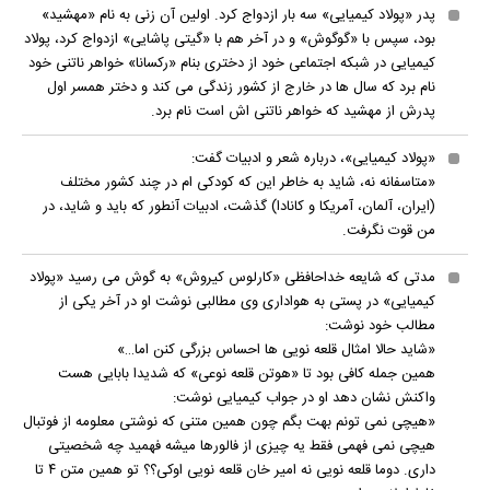
پدر «پولاد کیمیایی» سه بار ازدواج کرد. اولین آن زنی به نام «مهشید»
بود، سپس با «گوگوش» و در آخر هم با «گیتی پاشایی» ازدواج کرد، پولاد
کیمیایی در شبکه اجتماعی خود از دختری بنام «رکسانا» خواهر ناتنی خود
نام برد که سال ها در خارج از کشور زندگی می کند و دختر همسر اول
پدرش از مهشید که خواهر ناتنی اش است نام برد.
«پولاد کیمیایی»، درباره شعر و ادبیات گفت:
«متاسفانه نه، شاید به خاطر این که کودکی ام در چند کشور مختلف
(ایران، آلمان، آمریکا و کانادا) گذشت، ادبیات آنطور که باید و شاید، در
من قوت نگرفت.
مدتی که شایعه خداحافظی «کارلوس کیروش» به گوش می رسید «پولاد
کیمیایی» در پستی به هواداری وی مطالبی نوشت او در آخر یکی از
مطالب خود نوشت:
«شاید حالا امثال قلعه نویی ها احساس بزرگی کنن اما…»
همین جمله کافی بود تا «هوتن قلعه نوعی» که شدیدا بابایی هست
واکنش نشان دهد او در جواب کیمیایی نوشت:
«هیچی نمی تونم بهت بگم چون همین متنی که نوشتی معلومه از فوتبال
هیچی نمی فهمی فقط یه چیزی از فالورها میشه فهمید چه شخصیتی
داری. دوما قلعه نویی نه امیر خان قلعه نویی اوکی؟؟ تو همین متن ۴ تا