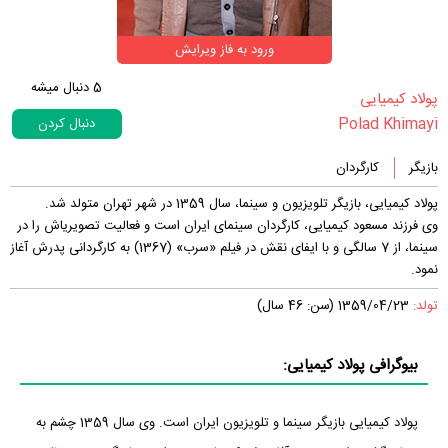
ورود به فاز ویرایش
5
دنبال میشه
‏پولاد کیمیایی‏
Polad Khimayi
دنبال کردن
بازیگر
کارگردان
پولاد کیمیایی، بازیگر تلویزیون و سینما، سال 1359 در شهر تهران متولد شد.
وی فرزند مسعود کیمیایی، کارگردان سینمای ایران است و فعالیت تصویری‎اش را در
سینما، از 7 سالگی و با ایفای نقش در فیلم «سرب» (1367) به کارگردانی پدرش آغاز
نمود.
تولد:
1359/04/23 (سن: 46 سال)
بیوگرافی پولاد کیمیایی:
پولاد کیمیایی بازیگر سینما و تلویزیون ایران است. وی سال 1359 چشم به