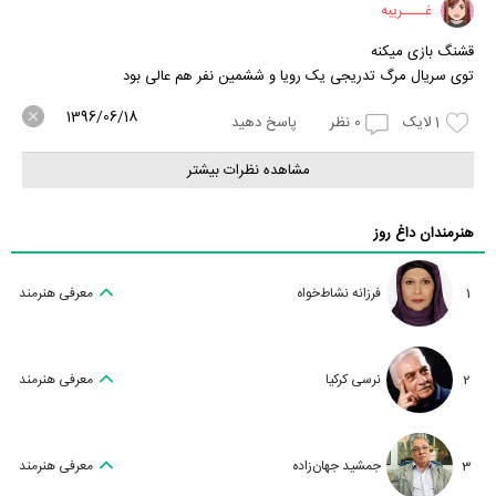
غــــریبه
قشنگ بازی میکنه
توی سریال مرگ تدریجی یک رویا و ششمین نفر هم عالی بود
1396/06/18
1
لایک
0
نظر
پاسخ دهید
مشاهده نظرات بیشتر
هنرمندان داغ روز
1
فرزانه نشاط‌خواه
معرفی هنرمند
2
نرسی کرکیا
معرفی هنرمند
3
جمشید جهان‌زاده
معرفی هنرمند