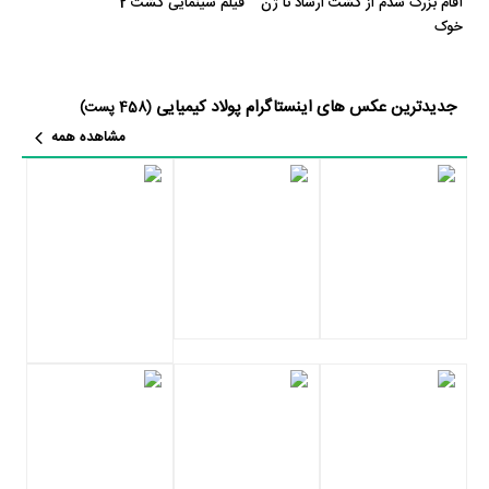
آقام بزرگ شدم از گشت ارشاد تا ژن
فیلم سینمایی گشت 2
شقایق فراهانی با 4 مرتبه بیشترین همکاری را با پولاد کیمیایی داشته‌اند.
خوک
یکی از ویژگی‌های حرفه‌ای بیوگرافی پولاد کیمیایی آن هست که در مدت
زمان بازیگری خود، هم در تلویزیون و هم در سینما بازی کرده است. پولاد
جدیدترین عکس های اینستاگرام پولاد کیمیایی
(458 پست)
کیمیایی را باید بیشتر بازیگر سینما بدانیم چرا که 81% آثار وی سینمایی و
مشاهده همه
19% آثارش تلویزیونی است. در واقع پولاد کیمیایی از مجموع 27 اثری که
در کارنامه دارد، در 22 اثر در سینما با نام‌های
فیلم قاتل اهلی
،
فیلم گشت 2
،
فیلم خفه‌گی
،
فیلم صفر
،
فیلم متروپل
،
فیلم گشت ارشاد
،
فیلم بوی گندم
،
فیلم جرم
،
فیلم به هدف شلیک کن
،
فیلم زندگی با چشمان بسته
،
فیلم
محاکمه در خیابان
،
فیلم همان روز
،
فیلم رئیس
،
فیلم حکم
،
فیلم صحنه جرم،
ورود ممنوع!
،
فیلم سربازهای جمعه
،
فیلم شمعی در باد
،
فیلم اعتراض
،
فیلم
فریاد
،
فیلم سلطان
،
فیلم ضیافت
و
فیلم تجارت
به ایفای نقش پرداخته و در
5 اثر در تلویزیون با نام‌های
سریال ماتادور
،
سریال ششمین نفر
،
سریال
همان روز...
،
سریال مرگ تدریجی یک رؤیا
و
سریال خونمردگی
بازی کرده
است.