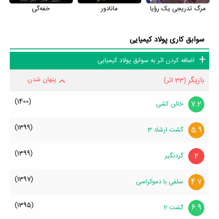
مرگ تدریجی یک رؤیا
ماتادور
خفه‌گی
سوابق کاری پولاد کیمیایی
اضافه کردن اثر به سوابق پولاد کیمیایی
بازیگر
پنهان شدن
(33 اثر)
(1400)
7.2
خائن کشی
(1399)
5.9
گشت ارشاد 3
(1399)
2
گردنگیر
(1397)
4.7
سلفی با دموکراسی
(1395)
6.9
گشت 2