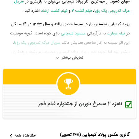
جهان گشود. از مهم‌ترین آثار پولاد کیمیایی می‌توان به بازیگری در
سریال
مرگ تدریجی یک رؤیا
،
فیلم گشت 2
و
فیلم گشت ارشاد
اشاره کرد.
پولاد کیمیایی نخستین بار در سینما حضور یافته و سال 1373 در 14 سالگی
در
فیلم تجارت
به کارگردانی
مسعود کیمیایی
بازی کرده است. گرچه موفقیت
این اثر نسبت به آثار شاخص بعدیش مانند
سریال مرگ تدریجی یک رؤیا
،
بیشتر نبود اما تجربه خوبی برای پولاد کیمیایی محسوب می‌شود و همکاری
نمایش بیشتر
با هنرمندانی همچون
فرامرز قریبیان
،
آرش یغمایی
،
کاترینا ولتر
و
کریستینا
سیمون
را تجربه کرد.
پولاد کیمیایی در سال 1387 دوره‌ی پرتلاشی را در عرصه سینما و تلویزیون
گذراند و در آثار مهمی بازی کرده است. او در این سال با بازی در 6 فیلم و
سریال مهم سینما و تلویزیون خود را به مردم معرفی کرد. آثار مهم پولاد
نامزد 2 سیمرغ بلورین از جشنواره فیلم فجر
کیمیایی در این سال، بازیگری در
سریال همان روز...
به کارگردانی
علیرضا
امینیان
،
فیلم به هدف شلیک کن
به کارگردانی
محمد کتیرایی
،
فیلم زندگی با
چشمان بسته
به کارگردانی
رسول صدرعاملی
،
فیلم محاکمه در خیابان
به
گالری عکس پولاد کیمیایی
(145 تصویر)
مشاهده همه