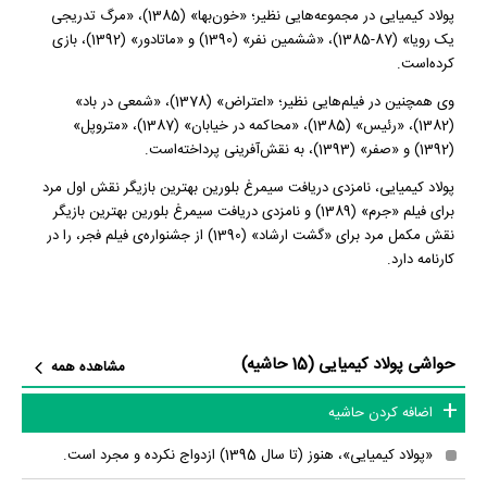
پولاد کیمیایی در مجموعه‌هایی نظیر؛ «خون‌بها» (1385)، «مرگ تدریجی
یک رویا» (87-1385)، «ششمین نفر» (1390) و «ماتادور» (1392)، بازی
کرده‌است.
وی همچنین در فیلم‌هایی نظیر؛ «اعتراض» (1378)، «شمعی در باد»
(1382)، «رئیس» (1385)، «محاکمه در خیابان» (1387)، «متروپل»
(1392) و «صفر» (1393)، به نقش‌آفرینی پرداخته‌است.
پولاد کیمیایی، نامزدی دریافت سیمرغ بلورین بهترین بازیگر نقش اول مرد
برای فیلم «جرم» (1389) و نامزدی دریافت سیمرغ بلورین بهترین بازیگر
نقش مکمل مرد برای «گشت ارشاد» (1390) از جشنواره‌ی فیلم فجر، را در
کارنامه دارد.
حواشی پولاد کیمیایی (15 حاشیه)
مشاهده همه
اضافه کردن حاشیه
«پولاد کیمیایی»، هنوز (تا سال 1395) ازدواج نکرده و مجرد است.