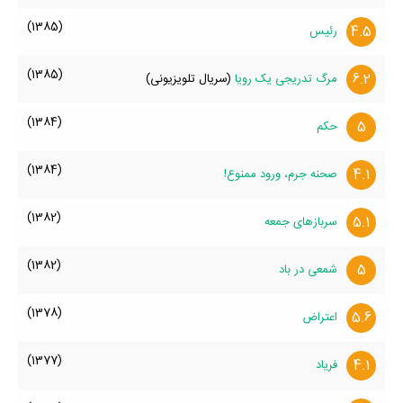
(1385)
4.5
رئیس
(1385)
6.2
مرگ تدریجی یک رویا
(سریال تلویزیونی)
(1384)
5
حکم
(1384)
4.1
صحنه جرم، ورود ممنوع!
(1382)
5.1
سربازهای جمعه
(1382)
5
شمعی در باد
(1378)
5.6
اعتراض
(1377)
4.1
فریاد