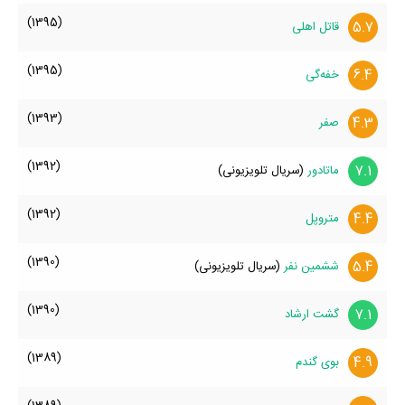
(1395)
5.7
قاتل اهلی
(1395)
6.4
خفه‌گی
(1393)
4.3
صفر
(1392)
7.1
ماتادور
(سریال تلویزیونی)
(1392)
4.4
متروپل
(1390)
5.4
ششمین نفر
(سریال تلویزیونی)
(1390)
7.1
گشت ارشاد
(1389)
4.9
بوی گندم