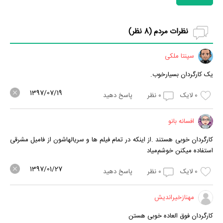
نظرات مردم (
8
نظر)
سپنتا ملکی
یک کارگردان بسیارخوب.
1397/07/19
0
لایک
0
نظر
پاسخ دهید
افسانه بانو
کارگردان خوبی هستند .‌از اینکه در تمام فیلم ها و سریالهاشون از فامیل مشرقی
استفاده میکنن خوشم‌میاد
1397/01/27
0
لایک
0
نظر
پاسخ دهید
مهنازخیراندیش
کارگردان فوق العاده خوبی هستن