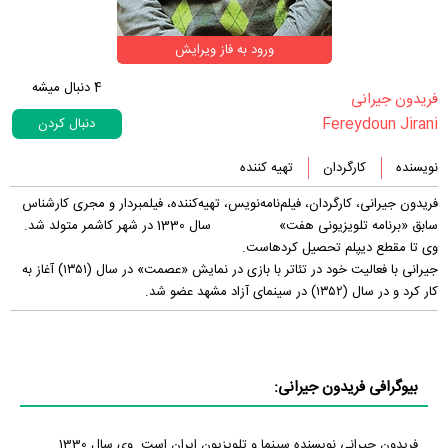
ورود به فاز ویرایش
4
دنبال میشه
‏فریدون جیرانی‏
Fereydoun Jirani
دنبال کردن
نویسنده
کارگردان
تهیه کننده
فریدون جیرانی، کارگردان، فیلم‌نامه‌نویس، تهیه‌کننده، فیلم‎بردار و مجری کارشناس
سابق «برنامه تلویزیونی هفت» سال 1330 در شهر کاشمر متولد شد.
وی تا مقطع دیپلم تحصیل کرده‎است.
جیرانی با فعالیت خود در تئاتر با بازی در نمایش «عصمت» در سال (۱۳۵۱) آغاز به
کار کرد و در سال (۱۳۵۲) در سینمای آزاد مشهد عضو شد.
بیوگرافی فریدون جیرانی:
فریدون جیرانی نویسنده سینما و تلویزیون ایران است. وی سال 1330