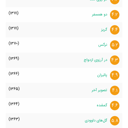
(1371)
4.2
دو همسفر
(1371)
4.4
گریز
(1370)
5.2
نرگس
(1369)
4.3
در آرزوی ازدواج
(1366)
4.9
پائیزان
(1365)
4.1
تصویر آخر
(1364)
4.6
گمشده
(1363)
5.8
گل‌های داوودی