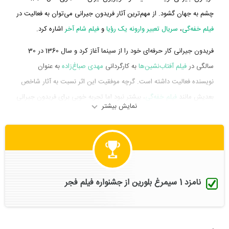
چشم به جهان گشود. از مهم‌ترین آثار فریدون جیرانی می‌توان به فعالیت در
فیلم خفه‌گی
،
سریال تعبیر وارونه یک رؤیا
و
فیلم شام آخر
اشاره کرد.
فریدون جیرانی کار حرفه‌ای خود را از سینما آغاز کرد و سال 1360 در 30
سالگی در
فیلم آفتاب‌نشین‌ها
به کارگردانی
مهدی صباغ‌زاده
به عنوان
نویسنده فعالیت داشته است. گرچه موفقیت این اثر نسبت به آثار شاخص
بعدیش مانند
فیلم خفه‌گی
، بیشتر نبود اما تجربه خوبی برای فریدون جیرانی
نمایش بیشتر
محسوب می‌شود و همکاری با هنرمندانی همچون
علی نصیریان
،
حسین
پرورش
،
بیژن امکانیان
و
محبوبه بیات
را تجربه کرد.
فریدون جیرانی در سال 1395 دوره‌ی پرتلاشی را در عرصه سینما و تلویزیون
گذراند و در تولید اثر مهمی حضور داشته است. اثر مهم فریدون جیرانی در
این سال، فعالیت در
فیلم خفه‌گی
به کارگردانی
فریدون جیرانی
محسوب
نامزد 1 سیمرغ بلورین از جشنواره فیلم فجر
می‌شود.
شاید یکی از مهم‌ترین بخش‌های بیوگرافی فریدون جیرانی فعالیت در
فیلم