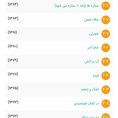
(1384)
4.6
ستاره ها (جلد 1: ستاره می شود)
(1383)
4.7
سالاد فصل
(1381)
4.7
صورتی
(1380)
6.2
شام آخر
(1379)
4.4
آب و آتش
(1377)
6.4
قرمز
(1375)
4.3
اشک و لبخند
(1373)
4.8
در کمال خونسردی
(1372)
4.2
دو روی سکه