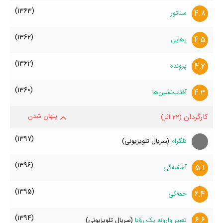
(1363)
4.8
سناتور
(1362)
4.5
رهایی
(1362)
4.2
پرونده
(1360)
4.3
آفتاب‌نشین‌ها
کارگردان
پنهان شدن
(22 اثر)
(1397)
تلگرام
(سریال تلویزیونی)
(1396)
5.1
آشفته‌گی
(1395)
6.4
خفه‌گی
(1394)
6.6
تعبیر وارونه یک رؤیا
(سریال تلویزیونی)