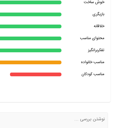
خوش ساخت
خیر
تقریبا
بله
بازیگری
خیر
تقریبا
بله
خلاقانه
خیر
تقریبا
بله
محتوای مناسب
خیر
تقریبا
بله
خیر
تقریبا
بله
تفکربرانگیز
خیر
تقریبا
بله
مناسب خانواده‌
مناسب کودکان