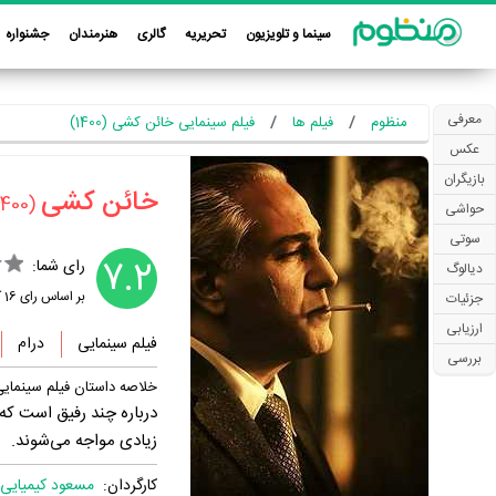
سینما و تلویزیون
تحریریه
گالری
هنرمندان
جشنواره
معرفی
منظوم
فیلم ها
فیلم سینمایی خائن کشی (1400)
عکس
بازیگران
‏خائن کشی‏
(1400)
حواشی
سوتی
7.2
رای شما:
دیالوگ
بر اساس رای
16
ک
جزئیات
ارزیابی
فیلم سینمایی
درام
بررسی
خلاصه داستان فیلم سینمای
درباره چند رفیق است که 
زیادی مواجه می‌شوند.
کارگردان:
مسعود کیمیایی