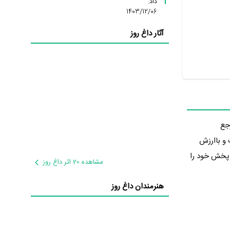
داد.
1403/12/06
آثار داغ روز
مرجع
ت و باارزش
کننده خائن کشی این فیلم را، به‌عنوان محصول کشور ایران تهیه کرده است. خائن کشی در تاریخ 1403/09/25 پخش خود را
مشاهده 20 اثر داغ روز
هنرمندان داغ روز
مانی حیدری
و