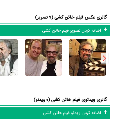
سعید پیردوست
یک اثر پربازیگر عنوان کرد. از این‌لحاظ کارگردانی فیلم خائن کشی 
گالری عکس فیلم خائن کشی
(7 تصویر)
بررسی کرد آیا
مسعود کیمیایی
به‌عنوان کارگردان و به‌عنوان بازی
اضافه کردن تصویر فیلم خائن کشی
درخشانی را نمایش دهند؟
از دیگر بازیگران فیلم خائن کشی می‌توان به
اندیشه فولادوند
،
اله
متوسط سن بازیگران خائن کشی براساس میزان سنی که از آنها در د
می‌دهد بازیگران خائن کشی عمدتا از میانسالان هستند.
داستان فیلم خائن کشی
از محتوا و داستان فیلم خائن کشی چقدر اطلاع دارید؟ فیلم‌نام
در خلاصه داستانی که یا از سوی تیم رسانه‌ای اثر و یا توسط دیگ
گالری ویدئوی فیلم خائن کشی
(0 ویدئو)
در فضایی گانگستری می‌خواهند سر نخ موضوعی حیاتی را پیدا کنند
اضافه کردن ویدئو فیلم خائن کشی
فیلم خائن کشی و کارنامه فعالیت کارگردان و بازیگران