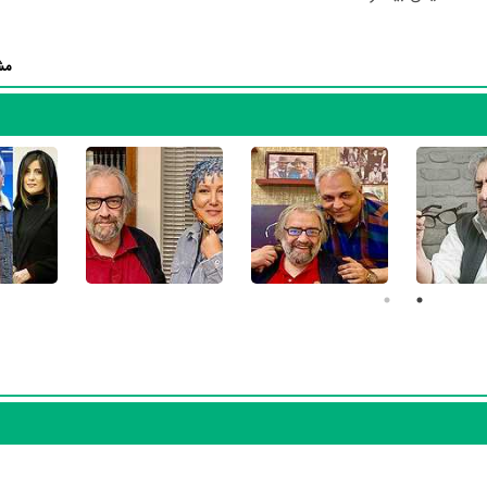
به ایفای نقش و بازیگری پرداخته‌اند. در فیلم خائن کشی حدود 10 بازیگر جلوی دوربین رفته‌اند که از نظر تعداد باز
باتوجه به بازی گرفتن از این تعداد بازیگر و مدیریت آنها کار بسیار دشواری بو
مش
گردان و همچنین تیم بازیگری خائن کشی توانسته‌اند در این زمینه موفق باشند و
ام حمیدی
و
نادر فلاح
اشاره کرد.
ایرةالمعارف آنلاین سینما و تلویزیون یعنی
منظوم
ثبت شده، 52 سال
ه خائن کشی توسط
مسعود کیمیایی
نوشته شده است.
ر رسانه‌ها درباره داستان خائن کشی منتشر شده است، می‌خوانیم: «درباره چند 
 و با افت و خیز‌های زیادی مواجه می‌شوند. »