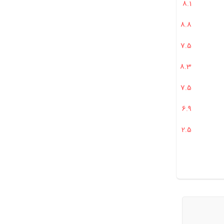
8.1
 بازی کردند؟
8.8
 و جدید بود؟
7.5
رزشمند هست؟
8.3
فکر می‌کردید؟
7.5
 سازگار است؟
کودکان است؟
6.9
2.5