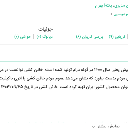
ن مدیری
،
پانته‌آ بهرام
»
م سینمایی
جزئیات
ارزیابی
(9)
بررسی کاربران
(6)
دیالوگ
(0)
حواشی
(0)
در 4 سال پیش یعنی سال 1400 در گونه درام تولید شده است. خائن کشی توانست در 
ز 10 را از سوی مردم بدست بیاورد که نشان می‌دهد عموم مردم خائن کشی را اثری باکیفی
تهیه‌
رانی چون
امیر آقایی
،
مهران مدیری
،
پانته‌آ بهرام
،
پولاد کیمیایی
،
سارا بهرامی
،
نمایش بیشتر