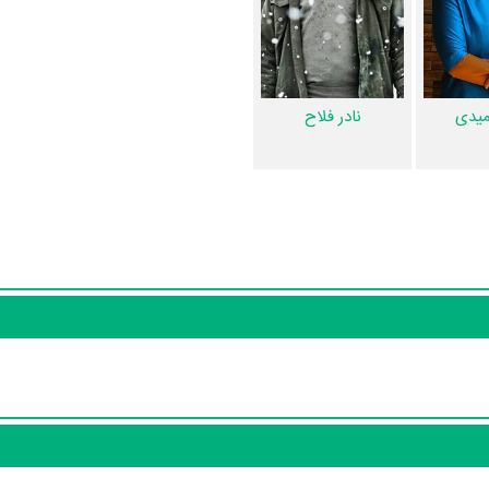
کاربران نیز در 1 لیست از فیلم خائن کشی یاد کرده‌اند. همچنین در بخش بررسی فیلم خائن کشی 6 نفر از میان مردم به نقد و تحلی
یاری توسط پژوهشگران و مردم ثبت شده است؛ در بخش گالری عکس و پوست
میدی
نادر فلاح
ش‌های ویدئو و تیزر فیلم خائن کشی، حواشی فیلم خائن کشی، دیالوگ برتر فیل
است. قطعا ما و شما به این حد قانع نیستیم؛ باید به‌کمک علاقمندان فیلم،
ما، تلویزیون و تئاتر را کامل و کامل‌تر کنیم.