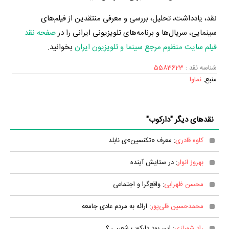
نقد، یادداشت، تحلیل، بررسی و معرفی منتقدین از فیلم‌های
سینمایی، سریال‌ها و برنامه‌های تلویزیونی ایرانی را در
صفحه نقد
فیلم سایت منظوم مرجع سینما و تلویزیون ایران
بخوانید.
شناسه نقد :
5583623
منبع:
نماوا
نقدهای دیگر "دارکوب"
کاوه قادری
: معرف «تکنسین»ی نابلد
بهروز انوار
: در ستایش آینده
محسن ظهرابی
: واقع‌گرا و اجتماعی
محمدحسین قلی‌پور
: ارائه به مردم عادی جامعه
راد شهبازی
: این بود دارکوب شعیبی ؟