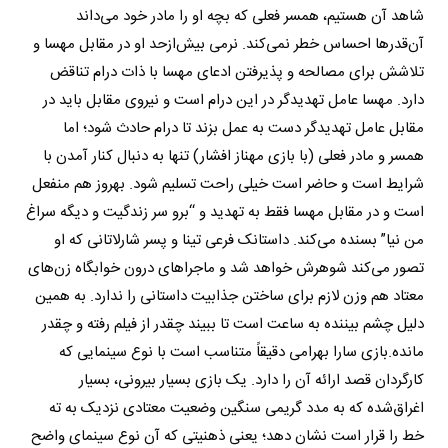
شاهد آن هستیم، همسر فعلی که بچه او را مادر خود می‌داند
آن‌قدرها احساس خطر نمی‌کند. نرمی بیش‌ازحد او در مقابل مهسا و
تلاشش برای مصالحه و پذیرفتن ادعای مهسا با ذات درام تناقض
دارد. مهسا عامل تهدیدگر در این درام است و نیروی مقابل باید در
مقابل عامل تهدیدگر دست به عمل بزند تا درام حادث شود؛ اما
همسر و مادر فعلی (با بازی مهناز افشار) تنها به دنبال کنار آمدن با
شرایط است و حاضر است خیلی راحت تسلیم شود. بهروز هم منفعل
است و در مقابل مهسا فقط به تهدید و “برو سر زندگیت و دیگه سراغ
من نیا” بسنده می‌کند. داستانک فرعی تینا و پسر شارلاتانی که او
تصور می‌کند شوهرش خواهد شد و ماجراهای درون خوابگاه زن‌های
معتاد هم وزن لازم برای ساختن جذابیت داستانی را ندارد. به همین
دلیل چشم بیننده به ساعت است تا ببیند چقدر از فیلم رفته و چقدر
مانده.بازی سارا بهرامی دقیقاً متناسب است با نوع سینمایی که
کارگردان قصد ارائه آن را دارد. یک بازی بسیار بیرونی، بسیار
اغراق‌شده که به مدد گریمی سنگین وضعیت معتادی نزدیک به ته
خط را قرار است نشان دهد؛ یعنی ذهنیتی که آن نوع سینمای واضح