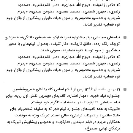
که «لادن ژاله‌وند»، «روح الله حجازی»، «علی قائم‌مقامی»، «محمود
رضوی»، «بهروز شعیبی»، «سعید سعدی»، «هومن سیدی»، «پدرام
شریفی» و «خسرو معصومی» از سوی هیات داوران پیشگیری از وقوع جرم
قوه قضاییه تقدیر شدند.
فیلم‌های سینمایی برتر جشنواره فجر؛ «دارکوب»، «جشن دلتنگی»، «مغزهای
کوچک زنگ زده»، «اتاق تاریک»، «کار کثیف»، به‌عنوان فیلم‌هایی با محور
پیشگیری از جرم توسط «قوه قضاییه»، معرفی شدند.
که «لادن ژاله‌وند»، «روح الله حجازی»، «علی قائم‌مقامی»، «محمود
رضوی»، «بهروز شعیبی»، «سعید سعدی»، «هومن سیدی»، «پدرام
شریفی» و «خسرو معصومی» از سوی هیات داوران پیشگیری از وقوع جرم
قوه قضاییه تقدیر شدند.
21 بهمن ماه سال 1396 پس از اعلام اسامی کاندیداهای «سی‌و‌ششمین
جشنواره فیلم فجر»، «مهناز افشار»، کاندیدای «بهترین نقش اول زن»، برای
فیلم سینمایی «دارکوب»، در صفحه اینستاگرام خود نوشت:
«تبریک به همه نامزدهای جشنواره فیلم فجر که به سلیقه شخصی‌ام جای
«لیلا حاتمی» و «مهتاب کرامتی» خالی است. تبریک ویژه به موفقیت
همکاران عزیزم در فیلم سینمایی «دارکوب» و همچنین پیشاپیش تبریک به
برندگان نهایی سیمرغ»