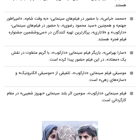
هستند.
«محمد خراعی»، با حضور در فیلم‌های سینمایی؛ «به وقت شام»، «امپراطور
جهنم» و همچنین «سید محمود رضوی»، با حضور در فیلم‌های سینمایی؛
«دارکوب» و «لاتاری»، پرکارترین تهیه کنندگان در «سی‌و‌ششمین جشنواره
فیلم فجر» هستند.
«سارا بهرامی»، بازیگر فیلم سینمایی «دارکوب»، با گریم متفاوت در نقش
یک «معتاد»، در این فیلم حضور پیدا کرده است.
موسیقی فیلم سینمایی «دارکوب»، تلفیقی از «موسیقی الکترونیک» و
«سازه‌های زهی» است.
فیلم سینمایی «دارکوب»، سومین اثر بلند سینمایی «بهروز شعیبی» در مقام
کارگردانی است.