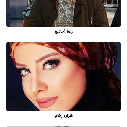
رضا آحادی
شراره رخام