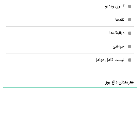
گالری ویدیو
نقدها
دیالوگ‌ها
حواشی
لیست کامل عوامل
هنرمندان داغ روز