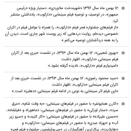
12 بهمن ماه سال 1396 «شهیندخت ملاوردی»، دستیار ویژه «رئیس
جمهور»، در توصیف و توصیه فیلم سینمایی «دارکوب»، یادداشتی منتشر
کرد:
«از فیلم‌های جشنواره فجر فیلم «دارکوب»، را همراه با عوامل فیلم در اکران
خصوصی دیده‌ام، روایت دردهایی که زیر پوست شهر جاری است، دیدن آن
را به همه دردآشنایان توصیه می‌کنم.»
«بهروز شعیبی»، 12 بهمن ماه سال 1393، در نشست خبری بعد از اکران
فیلم سینمایی «دارکوب»، اظهار داشت:
«امیدوارم فیلم «دارکوب»، نادیده گرفته نشود.»
«سید محمود رضوی»، 12 بهمن ماه سال 1393، در نشست خبری بعد از
اکران فیلم سینمایی «دارکوب»، اظهار داشت:
«این فیلم اثر سینمایی به نوعی در ادامه فیلم سینمایی «دهلیز» است.»
«کارن همایونفر» با حضور در فیلم‌های سینمایی؛ «به وقت شام»، «عرق
سرد»، «ستار اورکی» با حضور در فیلم‌های سینمایی؛ «ماهورا» و «فیلشاه»،
«حسین علیزاده» با حضور در فیلم‌های سینمایی؛ «کار کثیف» و «سرو زیر
آب» و «بهزاد عبدی» با حضور در فیلم‌های سینمایی؛ «دارکوب» و
«هایلایت»، پرکارترین آهنگسازان در «سی‌و‌ششمین جشنواره فیلم فجر»