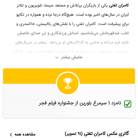
کامران تفتی
یکی از بازیگران پرتلاش و مستعد سینما، تلویزیون و تئاتر
ایران در سال‌های اخیر بوده است. هیچ‌گاه درجا نزده و همواره در تکاپو
برای پیشرفت است. کامران تفتی را با نقش‌های رئالیستی، خاکستری و
اغلب ضدقهرمانش می‌شناسیم. استایل ورزشکاری و تن صدای خاصش
شاید فرم مردانه و خشنی به کاراکترهای او می‌دهد. بیشتر در سریال‌های
تلویزیونی دیده‌شده و در سینما فروغ آن‌چنانی نداشته است. تفتی بازیگری
نمایش بیشتر
را از کودکی آغاز نموده و تحصیلاتش را نیز در همین زمینه ادامه داده است.
از آشناترین فعالیت‌های بازیگری‌اش می‌توان به مجموعه‌های
«خواب‌وبیدار»، «زیر هشت»، «تاوان»، «راز پنهان»، «دیوار»، «میکاییل» و
این روزها «سایه‌بان» اشاره کرد. به مناسبت حضور در سی و ششمین فیلم
فجر بیشتر با این جوان ساعی سینما و تلویزیون آشنا شویم.
نامزد 1 سیمرغ بلورین از جشنواره فیلم فجر
حضور در خانواده هنرمند
گالری عکس کامران تفتی
کامران تفتی که اصالتی آبادانی دارد، 19 فروردین 1358 در تهران متولد
(91 تصویر)
مشاهده همه