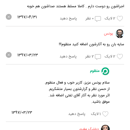
اجراشون رو دوست دارم . کاملا مسلط هستند صداشون هم خوبه
1397/04/31
2
لایک
0
نظر
پاسخ دهید
یونس
سایه بان رو به آثارشون اضافه کنید منظوم!!!
1397/03/23
2
لایک
2
نظر
پاسخ دهید
منظوم
سلام یونس عزیز، کاربر خوب و فعال منظوم.
از حسن نظر و گزارشتون بسیار متشکریم.
اثر مورد نظر به آثار آقای تفتی اضافه شد.
موفق باشید.
1397/03/23
1
لایک
پاسخ دهید
دخترک مغرور