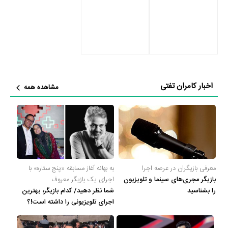
به‌عنوان ضدقهرمان، توانست بالانس خوبی با قهرمان داستان (کامبیز دیرباز)
به وجود آورد. تفتی در موردعلاقه‌اش به
شخصیت‌های خاکستری
می‌گوید:
«صادقانه بگویم
نقش‌های خاکستری
بیشتر قلقلکم می‌دهند. فضای ذهنی
شخصیت‌های که چندوجهی و خاکستری‌اند برایم جذاب است و خوب
می‌شناسمشان. اگر در پیشنهاد‌ها، نقش مثبت یا منفی مطلق بوده، تلاش
کردم به‌جز موارد محدود نپذیرم و تلاش می‌کنم نقش‌های شناسنامه‌دار و
اخبار کامران تفتی
مشاهده همه
درست‌ودرمان را بازی کنم. نقش‌های خاکستری ویژگی مهمشان این است
که به زندگی نزدیک‌ترند چون همه ما از ویژگی‌های مثبت و منفی
برخورداریم. بازی کردن این نوع نقش‌ها حالم را خوب می‌کند. البته
همین‌که این‌گونه شخصیت‌ها ما به ازای بیرونی زیادی دارند، کار را برای
بازیگر سخت می‌کند. به‌هرحال ایفای این نوع نقش‌ها در حکم راه رفتن
معرفی بازیگران در عرصه اجرا
به بهانه آغاز مسابقه «پنج ستاره» با
روی لبه تیغ است.»
بازیگر مجری‌های سینما و تلویزیون
اجرای یک بازیگر معروف
را بشناسید
شما نظر دهید/ کدام بازیگر، بهترین
اجرای تلویزیونی را داشته است!؟
تئاتر