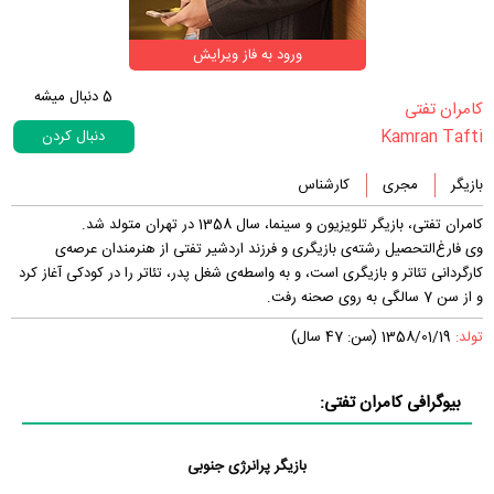
ورود به فاز ویرایش
5
دنبال میشه
‏کامران تفتی‏
Kamran Tafti
دنبال کردن
بازیگر
مجری
کارشناس
کامران تفتی، بازیگر تلویزیون و سینما، سال 1358 در تهران متولد شد.
وی فارغ‌التحصیل رشته‌ی بازیگری و فرزند اردشیر تفتی از هنرمندان عرصه‌ی
کارگردانی تئاتر و بازیگری است، و به واسطه‌ی شغل پدر، تئاتر را در کودکی آغاز کرد
و از سن 7 سالگی به روی صحنه رفت.
تولد:
1358/01/19 (سن: 47 سال)
بیوگرافی کامران تفتی:
بازیگر پرانرژی جنوبی