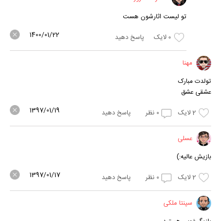
تو لیست اثارشون هست
1400/01/22
0
لایک
پاسخ دهید
مهنا
تولدت مبارک
عشقی عشق
1397/01/19
2
لایک
0
نظر
پاسخ دهید
عسلی
بازیش عالیه:)
1397/01/17
2
لایک
0
نظر
پاسخ دهید
سپنتا ملکی