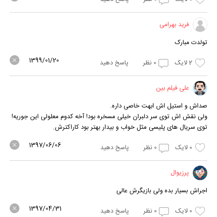
فرید بهرامی
تولدت مبارک
1399/01/20
2
لایک
0
نظر
پاسخ دهید
علی فیلم بین
صداش و استیل اش ابهت خاصی داره.
ولی نقش اش توی سر دلبران خیلی مسخره بود! آخه کدوم معلولی این جوریه!
توی سریال های پلیسی مثل خواب و بیدار بهتر بود کاراکترش.
1397/06/06
0
لایک
0
نظر
پاسخ دهید
پرزیوال
اجراش بسیار بده ولی بازیگرش عالی
1397/04/31
0
لایک
0
نظر
پاسخ دهید