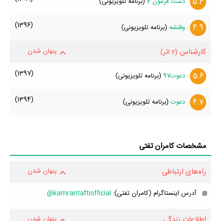
5.4
دست فرمون 2
(برنامه تلویزیونی)
(1396)
4.9
وقتشه
(برنامه تلویزیونی)
کارشناس
پنهان شدن
(2 اثر)
(1397)
5.6
دعوت97
(برنامه تلویزیونی)
(1394)
4.7
دعوت
(برنامه تلویزیونی)
مشخصات کامران تفتی
راه‌های ارتباطی
پنهان شدن
آدرس اینستاگرام (کامران تفتی):
kamrantaftiofficial@
اطلاعات زندگی
پنهان شدن