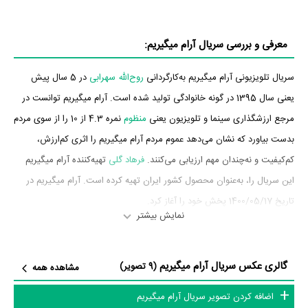
معرفی و بررسی سریال آرام میگیریم:
سریال تلویزیونی آرام میگیریم به‌کارگردانی
روح‌الله سهرابی
در 5 سال پیش
یعنی سال 1395 در گونه خانوادگی تولید شده است. آرام میگیریم توانست در
مرجع ارزشگذاری سینما و تلویزیون یعنی
منظوم
نمره 4.3 از 10 را از سوی مردم
بدست بیاورد که نشان می‌دهد عموم مردم آرام میگیریم را اثری کم‌ارزش،
کم‌کیفیت و نه‌چندان مهم ارزیابی می‌کنند.
فرهاد گلی
تهیه‌کننده آرام میگیریم
این سریال را، به‌عنوان محصول کشور ایران تهیه کرده است. آرام میگیریم در
تاریخ 1400/05/17 پخش خود را آغاز کرد.
نمایش بیشتر
بازیگران سریال آرام میگیریم
گالری عکس سریال آرام میگیریم
بازیگران سریال آرام میگیریم چه کسانی هستند؟ در آرام میگیریم بازیگرانی
(9 تصویر)
مشاهده همه
چون
ثریا قاسمی
،
آتیلا پسیانی
،
محمود مقامی
،
هوشنگ توکلی
،
نسرین نکیسا
،
اضافه کردن تصویر سریال آرام میگیریم
لعیا زنگنه
و
ارسلان قاسمی
به ایفای نقش و بازیگری پرداخته‌اند. در سریال آرام