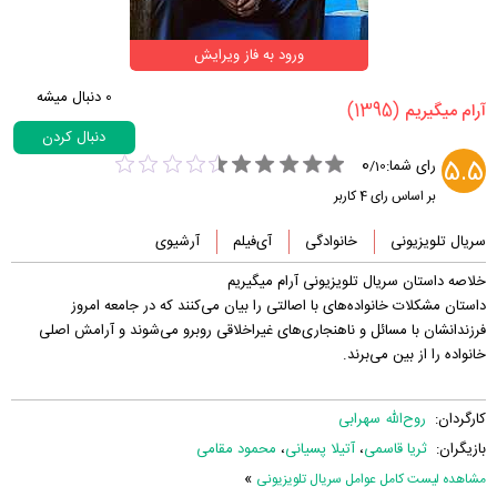
ورود به فاز ویرایش
0
دنبال میشه
(1395)
‏آرام میگیریم‏
دنبال کردن
0
5.5
رای شما:
/
10
بر اساس رای
4
کاربر
سریال تلویزیونی
خانوادگی
آی‌فیلم
آرشیوی
خلاصه داستان سریال تلویزیونی آرام میگیریم
داستان مشکلات خانواده‌های با اصالتی را بیان می‌کنند که در جامعه امروز
فرزندانشان با مسائل و ناهنجاری‌های غیراخلاقی روبرو می‌شوند و آرامش اصلی
خانواده را از بین می‌برند.
کارگردان:
روح‌الله سهرابی
بازیگران:
ثریا قاسمی
،
آتیلا پسیانی
،
محمود مقامی
»
مشاهده لیست کامل عوامل سریال تلویزیونی