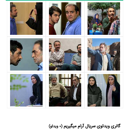
میگیریم حدود 38 بازیگر جلوی دوربین رفته‌اند که از نظر تعداد بازیگران
می‌توان آرام میگیریم را یک اثر بزرگ، پربازیگر و با تعداد شخصیت‌های داستانی
بسیار عنوان کرد. از این‌لحاظ کارگردانی سریال آرام میگیریم باتوجه به بازی
گرفتن از این تعداد بازیگر و مدیریت آنها کار بسیار دشواری بوده است؛ باید
بررسی کرد آیا
روح‌الله سهرابی
به‌عنوان کارگردان و به‌عنوان بازیگردان و همچنین
تیم بازیگری آرام میگیریم توانسته‌اند در این زمینه موفق باشند و بازی‌های
درخشانی را نمایش دهند؟
از دیگر بازیگران سریال آرام میگیریم می‌توان به
مهدی سلوکی
،
لیلا اوتادی
،
مهدی ماهانی
،
نگار عابدی
،
مونا فرجاد
،
حمیدرضا هدایتی
،
کامران تفتی
و
شیما
نیک‌پور
اشاره کرد.
داستان سریال آرام میگیریم
از محتوا و داستان سریال آرام میگیریم چقدر اطلاع دارید؟ فیلم‌نامه آرام
میگیریم توسط
فریدون فرهودی
،
روح‌الله سهرابی
،
سید مرتضی مصطفوی
و
گالری ویدئوی سریال آرام میگیریم
(0 ویدئو)