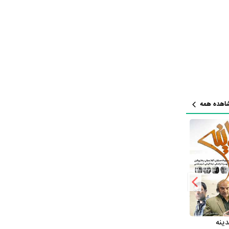
نگل به طور
رادی‌دشت
و
،
شهرزاد
 است. در
اهده همه
دیگر یک رابطه همکاری شکل گرفته که
محمد
ان درباره
نگل
ینه
دارا و ندار
آرام می گیریم
ریال سوغات