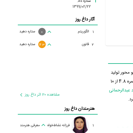
ستاره داد.
1399/02/22
آثار داغ روز
الگوریتم
ستاره دهید
1
0
قانون
ستاره دهید
2
4.3
 و گو محور تولید
نمره 4.8 از 10
عبدالرحمانی
مشاهده 20 اثر داغ روز
هنرمندان داغ روز
1
فرزانه نشاط‌خواه
معرفی هنرمند
د کمال‌زاده
،