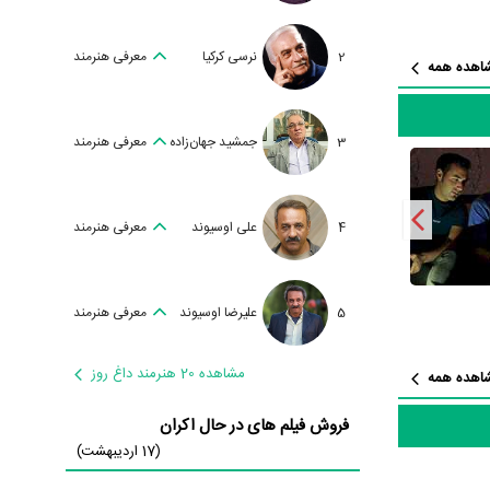
 از نظر تعداد بازیگران
یت آنها کار
2
نرسی کرکیا
معرفی هنرمند
اهده همه
نسته‌اند در
3
جمشید جهان‌زاده
معرفی هنرمند
4
علی اوسیوند
معرفی هنرمند
ده است.
قی عجیب
5
علیرضا اوسیوند
معرفی هنرمند
مشاهده 20 هنرمند داغ روز
اهده همه
 گفت آثار
رمزی 97
و
فروش فیلم های در حال اکران
(17 اردیبهشت)