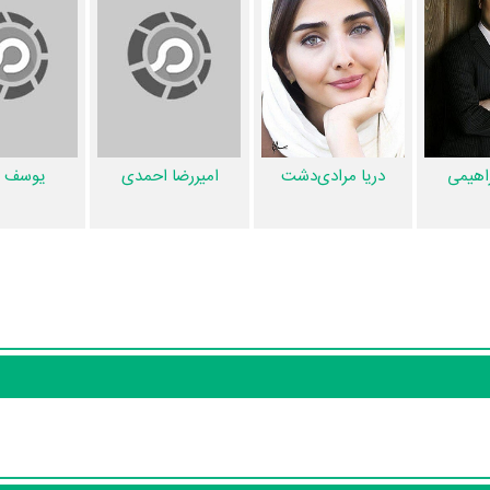
راهیمی
دریا مرادی‌دشت
امیررضا احمدی
یوسف ک