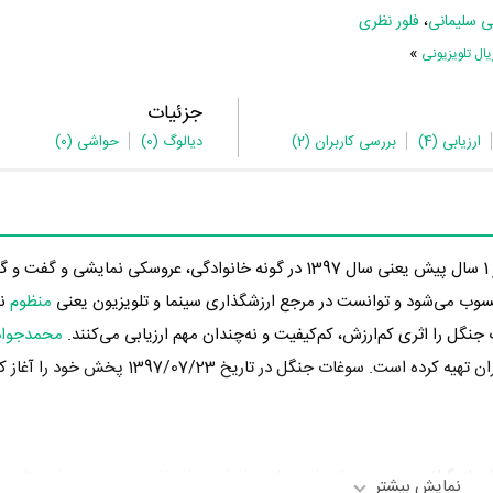
ی سلیمانی
،
فلور نظری
»
ل تلویزیونی
جزئیات
ارزیابی
(4)
بررسی کاربران
(2)
دیالوگ
(0)
حواشی
(0)
در 1 سال پیش یعنی سال 1397 در گونه خانوادگی، عروسکی نمایشی و گفت
ب می‌شود و توانست در مرجع ارزشگذاری سینما و تلویزیون یعنی
منظوم
نگل را اثری کم‌ارزش، کم‌کیفیت و نه‌چندان مهم ارزیابی می‌کنند.
محمدجواد 
سوغات جنگل در تاریخ 1397/07/23 پخش خود را آغاز کرد.
 بازیگرانی چون
مریم کاویانی
،
علی سلیمانی
،
فلور نظری
،
مهدی صبایی
،
شهرزا
نمایش بیشتر