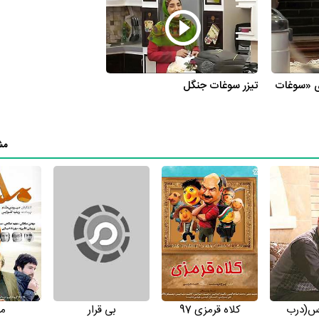
یز آمارها و نکات جذابی را می‌توان بیان کرد. براساس آمارها سریال سوغات ج
محمد عسگری
،
وحید آقاپور
،
دریا م
زی «سوغات
تیزر سوغات جنگل
 خود با بازیگرانی چون
مریم کاویانی
،
علی سلیمانی
،
فلور نظری
،
مهدی صبایی
می
،
دریا مرادی‌دشت
،
امیررضا احمدی
و
یوسف کرمی
را در این اثر تجربه کرده
مش
میان بازیگران سوغات جنگل نیز 50 همکاریِ اول رخ داده، به‌عبارت دیگر در این سریال میان هر یک از 12 بازیگر با یک
مریم کاویانی
و
علی سلیمانی
،
فلور نظری
و
مهدی صبایی
،
شهرزاد کمال‌زاده
و
ی‌دشت
.
 ندارید، بهتر است بدانید مدیر فیلمبرداری آن
رضا مقصودی
بوده است. نظرت
جنگل را
مهشاد امیری
و
سهیلا موسوی
انجام داده است. اگر صدای سوغات ج
اس(درب
کلاه قرمزی 97
بی قرار
مد
 سریال سوغات جنگل یعنی
فرهاد امامی
آشنا می‌کنیم.
امیر بنایی
طراحی صحنه س