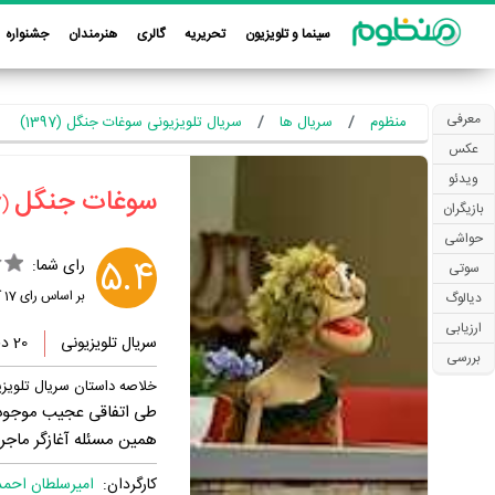
سینما و تلویزیون
تحریریه
گالری
هنرمندان
جشنواره
معرفی
منظوم
سریال ها
سریال تلویزیونی سوغات جنگل (1397)
عکس
ویدئو
‏سوغات جنگل‏
(1397)
بازیگران
حواشی
5.4
رای شما:
سوتی
بر اساس رای
17
ک
دیالوگ
ارزیابی
سریال تلویزیونی
20 دقیقه
بررسی
خلاصه داستان سریال تلویز
طی اتفاقی عجیب موجودی 
همین مسئله آغازگر ماجر
کارگردان:
امیرسلطان احم