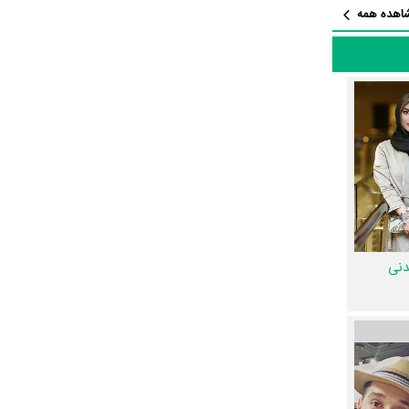
اهده همه
ی
و
وحید
ران تفتی
،
. در میان
بازیگران زمین گرم نیز 91 همکاریِ اول رخ داده، به‌عبارت دیگر در این سریال میان هر یک از 15 بازیگر با یکدیگر یک رابطه همکاری شکل گرفته که 91 همکاری
 آرا
و
شیوا
عوامل تولید و بازیگران زمین گرم در اینستاگرام نیز فعال هستند و مجموع میزان فالوئرهای اینستاگرام 10 نفر از این هنرمندان به بیش از 1،610،832 نفر
دنی
دای زمین
صحنه سریال