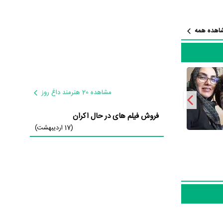
است؛ باید
ازی‌های
اهده همه
شریف
و
وحید
مشاهده 20 هنرمند داغ روز
فروش فیلم های در حال اکران
(17 اردیبهشت)
 بی‌خبری دو
کوچک را
طور متوسط