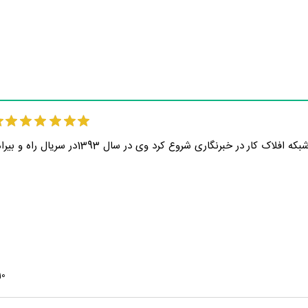
سیامک حواسی فیلمبردار سینما و تلویزیون که از سال 1388 در شبکه افلاک کار در خبرنگ
10