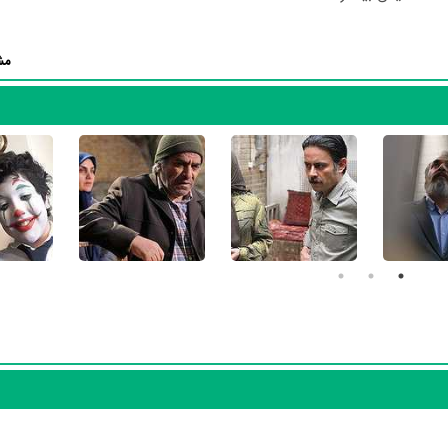
وجه به بازی گرفتن از این تعداد بازیگر و مدیریت آنها کار بسیار دشواری بوده 
ردان و همچنین تیم بازیگری زمین گرم توانسته‌اند در این زمینه موفق باشند و ب
مش
راهیمی
،
صادق برقعی
،
ندا عقیقی
،
مرتضی درویش‌زاده
،
علیرضا اولیایی
،
مسعود 
 زمین گرم توسط
سعید نعمت اله
نوشته شده است.
رسانه‌ها درباره داستان زمین گرم منتشر شده است، می‌خوانیم: «بعد از سال‌ها
می‌گذارد به سراغ برادر کوچک‌تر می‌رود تا وصیت کند؛ وصیتی که زندگی برادر 
آمارها و نکات جذابی را می‌توان بیان کرد. براساس آمارها سریال زمین گرم به 