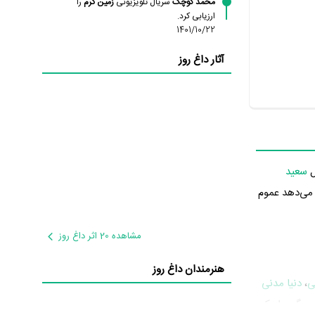
محمد کوچک
سریال تلویزیونی
زمین گرم
را
ارزیابی کرد.
1401/10/22
آثار داغ روز
سعید
نشان می‌دهد عموم
مشاهده 20 اثر داغ روز
هنرمندان داغ روز
ی
،
دنیا مدنی
 می‌توان زمین گرم را یک