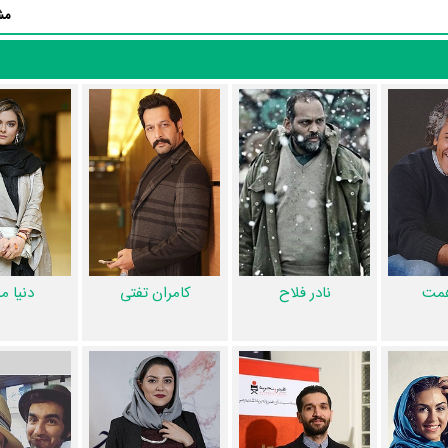
مش
مسعود شریف
در حرفه بازیگری محسوب می‌شود.
صادق برقع
ا بازیگرانی چون
مرجان شیرمحمدی
،
علیرضا خمسه
،
اصغر همت
،
نادر فلاح
،
کام
ضی درویش‌زاده
،
علیرضا اولیایی
و
مسعود شریف
را در این اثر تجربه کرده است
مدی
و
علیرضا خمسه
،
اصغر همت
و
نادر فلاح
،
کامران تفتی
و
دنیا مدنی
،
علیرضا
همت
کامران تفتی
دنیا م
نادر فلاح
رید، بهتر است بدانید مدیر فیلمبرداری آن
خسرو دادگرمرام
بوده است. اگر ص
ار سریال زمین گرم یعنی
سعید احمدی
آشنا می‌کنیم.
مرتضی پورحیدری
طراحی 