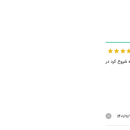
اری شروع کرد وی در سال 1393در سریال راه و بیراه شروع کرد در
1401/11/