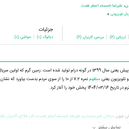
ی
،
علیرضا خمسه
،
اصغر همت
»
ل تلویزیونی
جزئیات
ارزیابی
(6)
بررسی کاربران
(6)
دیالوگ
(0)
حواشی
(0)
 تلویزیون یعنی
منظوم
نمره 7.2 از 10 را از سوی مردم بدست بیاورد که 
خود را آغاز کرد.
انی چون
مرجان شیرمحمدی
،
علیرضا خمسه
،
اصغر همت
،
نادر فلاح
،
کامران تفت
به ایفای نقش و بازیگری پرداخته‌اند. در سریال زمین گرم حدود 15 بازیگر جلوی دوربین رفته‌اند که از نظر تعداد بازیگران
نمایش بیشتر