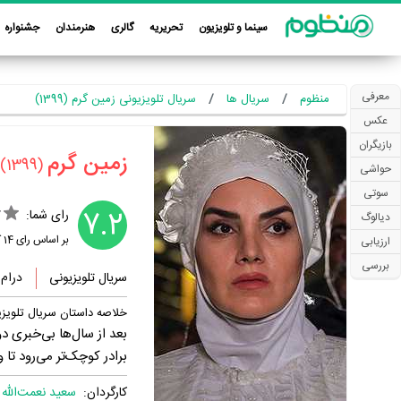
سینما و تلویزیون
تحریریه
گالری
هنرمندان
جشنواره
معرفی
منظوم
سریال ها
سریال تلویزیونی زمین گرم (1399)
عکس
بازیگران
‏زمین گرم‏
(1399)
حواشی
سوتی
7.2
رای شما:
دیالوگ
بر اساس رای
14
ک
ارزیابی
بررسی
سریال تلویزیونی
درام
خلاصه داستان سریال تلویزی
بعد از سال‌ها بی‌خبری د
برادر کوچک‌تر می‌رود ت
کارگردان:
سعید نعمت‌الله