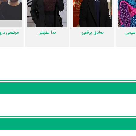
 را انجام داده است.
کامران خلج
چهره‌پردازی یا طراحی گریم سریال زمین گرم
دستیار اول کارگردان سریال زمین گرم، اشاره کرد. در مجموع بیش از 26 نفر در تولید سری
اهیمی
صادق برقعی
ندا عقیقی
مرتضی درو
کاربران نیز در 2 لیست از سریال زمین گرم یاد کرده‌اند. همچنین در بخش بررسی سریال زمین گرم 6 نفر از میان مردم به نقد و تحلیل
سیاری توسط پژوهشگران و مردم ثبت شده است؛ در بخش گالری عکس و پوس
ون در بخش‌های ویدئو و تیزر سریال زمین گرم، حواشی سریال زمین گرم، دیالوگ بر
 نشده است. قطعا ما و شما به این حد قانع نیستیم؛ باید به‌کمک علاقمندان 
ینما، تلویزیون و تئاتر را کامل و کامل‌تر کنیم.