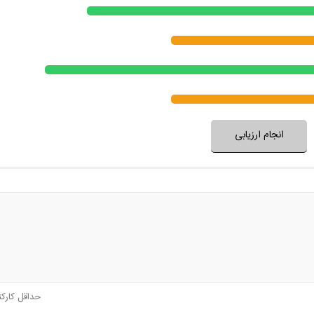
مسائل مطرح در سریال جزو دغدغه‌های ش
فضای این سریال با فرهنگ خانواده شما
فضای سریال مناسب ک
نظر خود را ثبت کنید
انجام ارزیابی
حداقل کارک