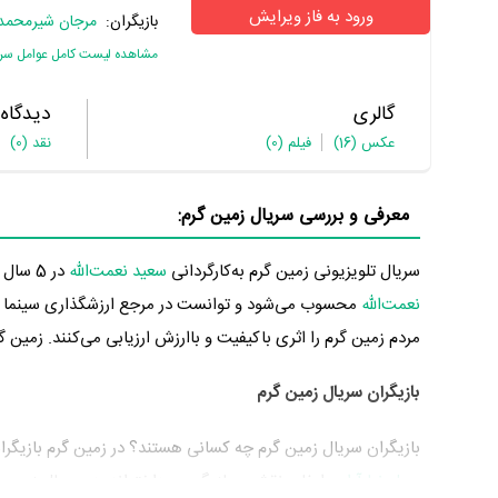
ورود به فاز ویرایش
بازیگران:
مرجان شیرمحمد
مشاهده لیست کامل عوامل سریا
گالری
دیدگاه
عکس
(16)
فیلم
(0)
نقد
(0)
معرفی و بررسی سریال زمین گرم:
سریال تلویزیونی زمین گرم به‌کارگردانی
سعید نعمت‌الله
در 5 سال پیش یعنی سال 1399 در گونه درام تولید شده است. زمین گرم که اولین سریال
نعمت‌الله
محسوب می‌شود و توانست در مرجع ارزشگذاری سینما و
مردم زمین گرم را اثری باکیفیت و باارزش ارزیابی می‌کنند. زمین گرم در تاریخ 1404/03/16 پخش 
بازیگران سریال زمین گرم
بازیگران سریال زمین گرم چه کسانی هستند؟ در زمین گرم بازیگر
و
علیرضا آرا