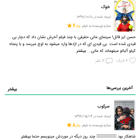
خوک
ایجاد شده در 1397/10/11
6
ستاره نویسنده به فیلم:
حسن ایز قاتل! سینمای مانی حقیقی با چند فیلم آخرش نشان داد که دچار بی
قیدی شده است. بی قیدی ای که در اژدها وارد میشود به اوج میرسد و با پنجاه
کیلو آلبالو میفهماند که مانی...
بیشتر
6
لایک
4
نظر
آخرین بررسی‌ها
بیشتر
سرکوب
ایجاد شده در 1398/05/06
8
ستاره نویسنده به فیلم:
شاهکار بود 👌🏻👌🏻👌🏻👌🏻 چند روز دیگه در موردش مینویسم حتما
بیشتر