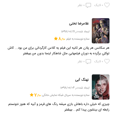
0
لایک
0
نظر
غلامرضا تختی
ایجاد شده در 1398/02/19
8
ستاره نویسنده به فیلم:
هر سکانس هر پلان هر ثانیه این فیلم یه کلاس کارگردانی برای من بود... کاش
توکلی برگرده به دوران فیلمهایی مثل شاهکار اینجا بدون من
بیشتر
0
لایک
0
نظر
نهنگ آبی
ایجاد شده در 1398/02/04
7
ستاره نویسنده به سریال شبکه نمایش خانگی:
چیزی که خیلی داره باهاش بازی میشه رنگ های قرمز و آبیه که هنوز نتونستم
رابطه ای بینشون پیدا کنم...
بیشتر