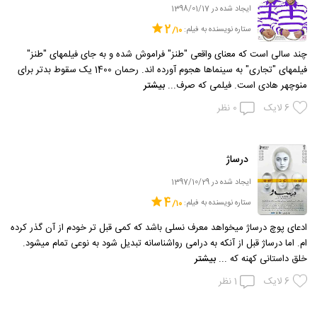
ایجاد شده در 1398/01/17
2
ستاره نویسنده به فیلم:
چند سالی است که معنای واقعی "طنز" فراموش شده و به جای فیلمهای "طنز"
فیلمهای "تجاری" به سینماها هجوم آورده اند. رحمان 1400 یک سقوط بدتر برای
منوچهر هادی است. فیلمی که صرف...
بیشتر
6
لایک
0
نظر
درساژ
ایجاد شده در 1397/10/29
4
ستاره نویسنده به فیلم:
ادعای پوچ درساژ میخواهد معرف نسلی باشد که کمی قبل تر خودم از آن گذر کرده
ام. اما درساژ قبل از آنکه به درامی رواشناسانه تبدیل شود به نوعی تمام میشود.
خلق داستانی کهنه که ...
بیشتر
6
لایک
1
نظر