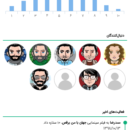
1
2
3
4
5
6
7
8
9
10
دنبال‌کنندگان
الهام فرهنگ
میلاد.م
سید سجاد
رادین
راد شهبازی
امیری
جیم میم
محمد رضا
طرفدار میلی
امیروو
احمدی
بابی براون
فعالیت‌های اخیر
ممدرضا
به فیلم سینمایی
جهان با من برقص
، 10 ستاره داد.
1398/10/13