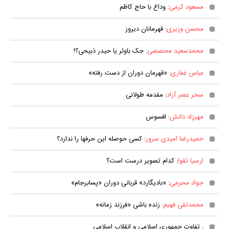
مسعود کرمی
: وداع با حاج کاظم
محسن وزیری
: قهرمانان دیروز
محمدسعید محصصی
: جک باوئر یا حیدر ذبیحی؟!
عباس غفاری
: «قهرمان دوران از دست رفته»
سحر عصر آزاد
: مقدمه طولانی
مهرزاد دانش
: افسوس
حمیدرضا امیدی سرور
: کسی حوصله این حرفها را ندارد؟
ارسیا تقوا
: کدام تصویر درست است؟
جواد محرمی
: «بادیگارد» قربانی دوران «پسابرجام»
محمدتقی فهیم
: زنده باشی «فرزند زمانه»
: تفاوت جمهوری اسلامی و انقلاب اسلامی