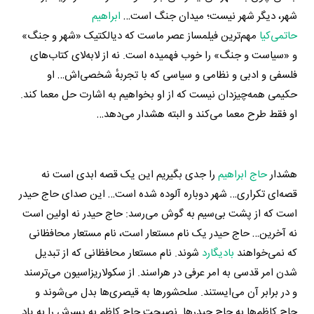
شهر، دیگر شهر نیست؛ میدان جنگ است…
ابراهیم
حاتمی‌کیا
مهم‌ترین فیلمساز عصر ماست که دیالکتیک «شهر و جنگ»
و «سیاست و جنگ» را خوب فهمیده است. نه از لابه‌لای کتاب‌های
فلسفی و ادبی و نظامی و سیاسی که با تجربهٔ شخصی‌اش… او
حکیمی همه‌چیزدان نیست که از او بخواهیم به اشارت حل معما کند.
او فقط طرح معما می‌کند و البته هشدار می‌دهد…
هشدار
حاج ابراهیم
را جدی بگیریم این یک قصه ابدی است نه
قصه‌ای تکراری… شهر دوباره آلوده شده است… این صدای حاج حیدر
است که از پشت بی‌سیم به گوش می‌رسد: حاج حیدر نه اولین است
نه آخرین… حاج حیدر یک نام مستعار است، نام مستعار محافظانی
که نمی‌خواهند
بادیگارد
شوند. نام مستعار محافظانی که از تبدیل
شدن امر قدسی به امر عرفی در هراسند. از سکولاریزاسیون می‌ترسند
و در برابر آن می‌ایستند. سلحشورها به قیصری‌ها بدل می‌شوند و
حاج کاظم‌ها به حاج حیدرها. نصیحت حاج کاظم به پسرش را به یاد