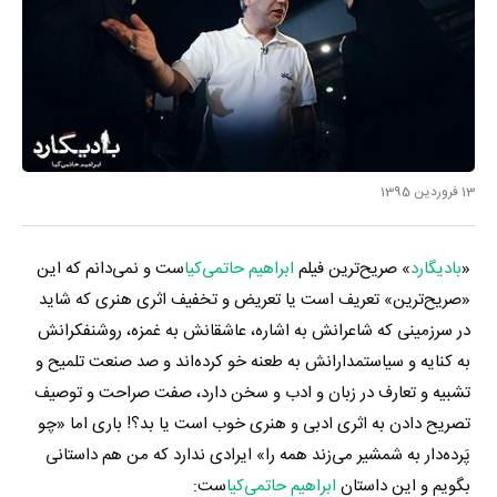
13 فروردین 1395
«
بادیگارد
» صریح‌ترین فیلم
ابراهیم حاتمی‌کیا
ست و نمی‌دانم که این
«صریح‌ترین» تعریف است یا تعریض و تخفیف اثری هنری که شاید
در سرزمینی که شاعرانش به اشاره، عاشقانش به غمزه، روشنفکرانش
به کنایه و سیاستمدارانش به طعنه خو کرده‌اند و صد صنعت تلمیح و
تشبیه و تعارف در زبان و ادب و سخن دارد، صفت صراحت و توصیف
تصریح دادن به اثری ادبی و هنری خوب است یا بد؟! باری اما «چو
پَرده‌دار به شمشیر می‌زند همه را» ایرادی ندارد که من هم داستانی
بگویم و این داستان
ابراهیم حاتمی‌کیا
ست: