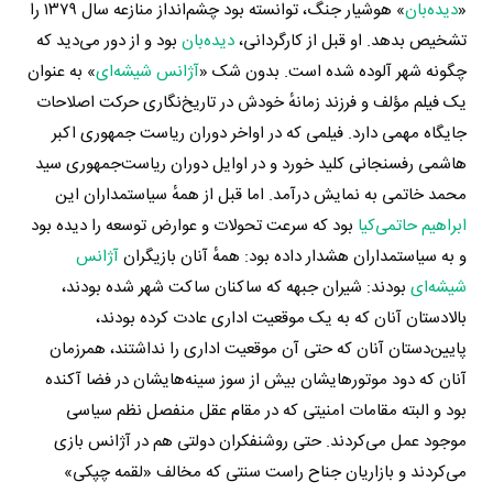
«
دیده‌بان
» هوشیار جنگ، توانسته بود چشم‌انداز منازعه سال ۱۳۷۹ را
تشخیص بدهد. او قبل از کارگردانی،
دیده‌بان
بود و از دور می‌دید که
چگونه شهر آلوده شده است. بدون شک «
آژانس شیشه‌ای
» به عنوان
یک فیلم مؤلف و فرزند زمانهٔ خودش در تاریخ‌نگاری حرکت اصلاحات
جایگاه مهمی دارد. فیلمی که در اواخر دوران ریاست‌ جمهوری اکبر
هاشمی رفسنجانی کلید خورد و در اوایل دوران ریاست‌جمهوری سید
محمد خاتمی به نمایش درآمد. اما قبل از همهٔ سیاستمداران این
ابراهیم حاتمی‌کیا
بود که سرعت تحولات و عوارض توسعه را دیده بود
و به سیاستمداران هشدار داده بود: همهٔ آنان بازیگران
آژانس
شیشه‌ای
بودند: شیران جبهه که ساکنان ساکت شهر شده بودند،
بالادستان آنان که به یک موقعیت اداری عادت کرده بودند،
پایین‌دستان آنان که حتی آن موقعیت اداری را نداشتند، همرزمان
آنان که دود موتورهایشان بیش از سوز سینه‌هایشان در فضا آکنده
بود و البته مقامات امنیتی که در مقام عقل منفصل نظم سیاسی
موجود عمل می‌کردند. حتی روشنفکران دولتی هم در آژانس بازی
می‌کردند و بازاریان جناح راست سنتی که مخالف «لقمه چپکی»