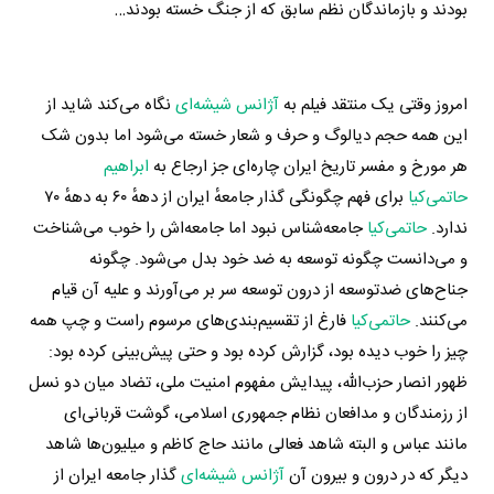
بودند و بازماندگان نظم سابق که از جنگ خسته بودند…
امروز وقتی یک منتقد فیلم به
آژانس شیشه‌ای
نگاه می‌کند شاید از
این همه حجم دیالوگ و حرف و شعار خسته می‌شود اما بدون شک
هر مورخ و مفسر تاریخ ایران چاره‌ای جز ارجاع به
ابراهیم
حاتمی‌کیا
برای فهم چگونگی گذار جامعهٔ ایران از دههٔ ۶۰ به دههٔ ۷۰
ندارد.
حاتمی‌کیا
جامعه‌شناس نبود اما جامعه‌اش را خوب می‌شناخت
و می‌دانست چگونه توسعه به ضد خود بدل می‌شود. چگونه
جناح‌های ضدتوسعه از درون توسعه سر بر می‌آورند و علیه آن قیام
می‌کنند.
حاتمی‌کیا
فارغ از تقسیم‌بندی‌های مرسوم راست و چپ همه‌
چیز را خوب دیده بود، گزارش کرده بود و حتی پیش‌بینی کرده بود:
ظهور انصار حزب‌الله، پیدایش مفهوم امنیت ملی، تضاد میان دو نسل
از رزمندگان و مدافعان نظام جمهوری اسلامی، گوشت قربانی‌ای
مانند عباس و البته شاهد فعالی مانند حاج کاظم و میلیون‌ها شاهد
دیگر که در درون و بیرون آن
آژانس شیشه‌ای
گذار جامعه ایران از