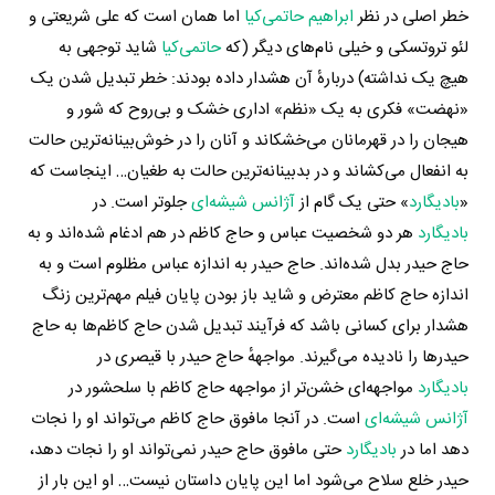
خطر اصلی در نظر
ابراهیم حاتمی‌کیا
اما همان است که علی شریعتی و
لئو تروتسکی و خیلی نام‌های دیگر (که
حاتمی‌کیا
شاید توجهی به
هیچ‌ یک نداشته) دربارهٔ آن هشدار داده بودند: خطر تبدیل شدن یک
«نهضت» فکری به یک «نظم» اداری خشک و بی‌روح که شور و
هیجان را در قهرمانان می‌خشکاند و آنان را در خوش‌بینانه‌ترین حالت
به انفعال می‌کشاند و در بدبینانه‌ترین حالت به طغیان… اینجاست که
«
بادیگارد
» حتی یک گام از
آژانس شیشه‌ای
جلوتر است. در
بادیگارد
هر دو شخصیت عباس و حاج کاظم در هم ادغام شده‌اند و به
حاج حیدر بدل شده‌اند. حاج حیدر به اندازه عباس مظلوم است و به
اندازه حاج کاظم معترض و شاید باز بودن پایان فیلم مهم‌ترین زنگ
هشدار برای کسانی باشد که فرآیند تبدیل شدن حاج کاظم‌ها به حاج
حیدرها را نادیده می‌گیرند. مواجههٔ حاج حیدر با قیصری در
بادیگارد
مواجهه‌ای خشن‌تر از مواجهه حاج کاظم با سلحشور در
آژانس شیشه‌ای
است. در آنجا مافوق حاج کاظم می‌تواند او را نجات
دهد اما در
بادیگارد
حتی مافوق حاج حیدر نمی‌تواند او را نجات دهد،
حیدر خلع سلاح می‌شود اما این پایان داستان نیست… او این بار از