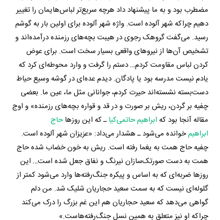
مضطرب بود و به ما پیشنهاد داد هرچه سریع‌تر لباس‌هایمان را تغییر
دهیم چراکه شهر آلوده است. واژه شهر آلوده برای اولین بار به گوشم
رسید. می‌گفت گروهک رجوی در هیبت بچه‌های رزمنده درآمده‌اند و
تشخیص آن‌ها از نیروهای واقعی بسیار سخت است. برای عوض
کردن لباس مقاومت کردم… دستم را گرفت و وارد محوطه‌ای کرد که
یادم نیست مدرسه بود یا پادگان. دیدم عده‌ای در گوشه وسیع حیاط
دست‌بسته نشسته‌اند حیرت کردم، جوانانی مثل ما، عین ما. بعضی
چفیه بر گردن، ریش بر صورت و در قد و قواره بچه‌های رزمنده» و اوج
مقاله آنجا بود که
ابراهیم حاتمی‌کیا
ـ که این روزها
حاج
ابراهیم
خوانده می‌شود ـ هشدار می‌داد: «عزیزان شهر آلوده است.
چفیه حاج همت به یغما رفته است. ریش به خون خضاب‌ شده حاج
همت به دست صورتک‌سازان نیرنگ و نفاق جعل شده است… این
روزها ضربه‌ای که به اساس و پیکره جنگ‌رفته‌ها وارد می‌شود کمتر از
گلوله‌ای نیست که به سمت سعید حجاریان شلیک شد. من دلم
گواهی می‌دهد که سعید حجاریان هم این غم بزرگ را درک می‌کند
چراکه او نیز متعلق به همین نسل جنگ‌رفته‌هاست.»