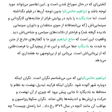
کشتی‌ای که در حال سوراخ شدن است و…این تفاسیر می‌تواند مورد
توجه باشد و
ابراهیم حاتمی‌کیا
بدون توجه آن‌ها در فیلم نگذاشته
است. اما «
بادیگارد
» را باید در روایتی فراتر از جاذبه‌های کارگردانی و
سینمایی‌اش (که بی‌انصافانه از سوی منتقدان و داوران سینمایی
نادیده گرفته شد) و فراختر از دلالت‌های سیاسی و جناحی‌اش دید.
واقعیت این است که
حاج ابراهیم
عزیز ما با گفتارهای خارج از متن
به شدت به
بادیگارد
جفا می‌کند و این نه از پیچیدگی یا فرصت‌طلبی
که از بی‌تابی‌اش است. بی‌تابی او از بی‌توجهی به هشداری که
می‌دهد.
ابراهیم حاتمی‌کیا
یی که من می‌شناسم نگران است. نگران اینکه
دوباره شهر آلوده شود. نگران اینکه فرآیند تبدیل نهضت به نظام یا
محافظ به بادیگارد تا جایی پیش برود که چیزی از آن نهضت و
حرکت و ارزش‌ها و اندیشه‌ها باقی نماند. نگران سکولاریزاسیون و
عواقب آن مانند آنچه در سال ۱۳۷۹ رخ داد… اما راه‌حل چیست؟ چه