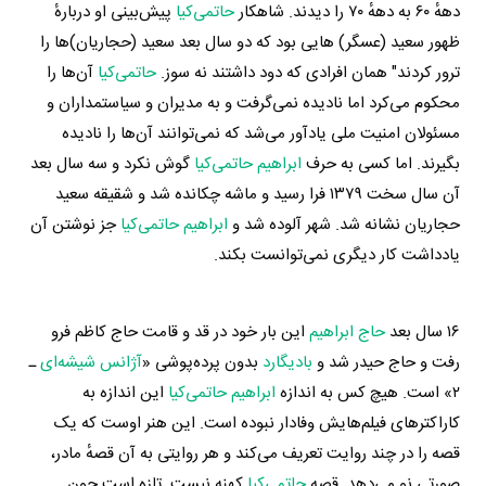
دههٔ ۶۰ به دههٔ ۷۰ را دیدند. شاهکار
حاتمی‌کیا
پیش‌بینی او دربارهٔ
ظهور سعید (عسگر) هایی بود که دو سال بعد سعید (حجاریان)ها را
ترور کردند" همان افرادی که دود داشتند نه سوز.
حاتمی‌کیا
آن‌ها را
محکوم می‌کرد اما نادیده نمی‌گرفت و به مدیران و سیاستمداران و
مسئولان امنیت ملی یادآور می‌شد که نمی‌توانند آن‌ها را نادیده
بگیرند. اما کسی به حرف
ابراهیم حاتمی‌کیا
گوش نکرد و سه سال بعد
آن سال سخت ۱۳۷۹ فرا رسید و ماشه چکانده شد و شقیقه سعید
حجاریان نشانه شد. شهر آلوده شد و
ابراهیم حاتمی‌کیا
جز نوشتن آن
یادداشت کار دیگری نمی‌توانست بکند.
۱۶ سال بعد
حاج ابراهیم
این بار خود در قد و قامت حاج کاظم فرو
رفت و حاج حیدر شد و
بادیگارد
بدون پرده‌پوشی «
آژانس شیشه‌ای
ـ
۲» است. هیچ‌ کس به اندازه
ابراهیم حاتمی‌کیا
این اندازه به
کاراکترهای فیلم‌هایش وفادار نبوده است. این هنر اوست که یک
قصه را در چند روایت تعریف می‌کند و هر روایتی به آن قصهٔ مادر،
صورتی نو می‌دهد. قصه
حاتمی‌کیا
کهنه نیست. تازه است چون