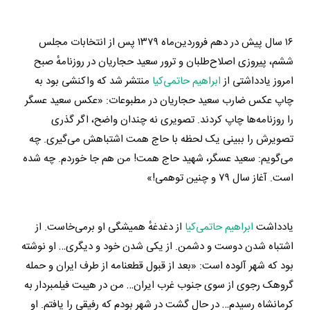
۱۶ سال پیش در دهم فروردین‌ماه ۱۳۷۹ پس از انتخابات مجلس
ششم، پیروزی اصلاح‌طلبان و ترور سعید حجاریان در روزنامهٔ صبح
امروز یادداشتی از
ابراهیم حاتمی‌کیا
منتشر شد که واکنشی بود به
چاپ عکس ضارب سعید حجاریان در مطبوعات: «عکس سعید عسگر
را روزنامه‌ها چاپ کردند. تصویری نه‌ چندان واضح، اگر گذری
تصویرش را ببینی یک لحظه با حاج همت اشتباهش می‌گیری. چه
می‌گویم: سعید عسگر، شهید حاج همت! من هم جا خوردم. چه شده
است. آغاز سال ۷۹ و چنین توهمی!»
یادداشت
ابراهیم حاتمی‌کیا
از دغدغهٔ همیشگی او برمی‌خاست. از
اشتباه شدن دوست و دشمن. از یکی شدن خود و دیگری… او نوشته
بود که شهر آلوده است: «بعد از قبول قطعنامه از طرف ایران و حمله
گروهک رجوی از سوی جنوب غرب ایران… من در هیبت فیلمبردار به
کرمانشاه رسیدم… در حال گشت در شهر بودم که رفیقی را یافتم. او