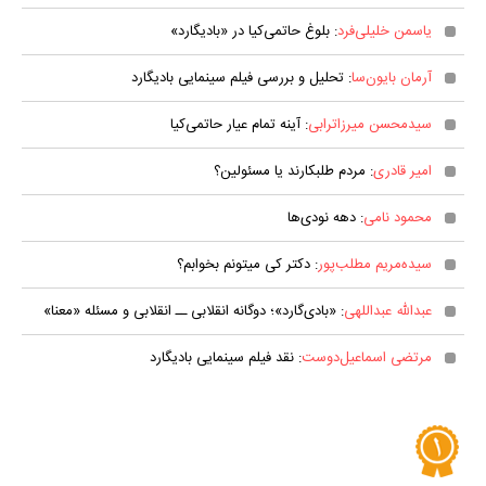
یاسمن خلیلی‌فرد
: بلوغ حاتمی‌کیا در «بادیگارد»
آرمان بایون‌سا
: تحلیل و بررسی فیلم سینمایی بادیگارد
سیدمحسن میرزاترابی
: آینه تمام عیار حاتمی‌کیا
امیر قادری
: مردم طلبکارند یا مسئولین؟
محمود نامی
: دهه نودی‌ها
سیده‌مریم مطلب‌پور
: دکتر کی میتونم بخوابم؟
عبدالله عبداللهی
: «بادی‌گارد»؛ دوگانه انقلابی ــ انقلابی و مسئله «معنا»
مرتضی اسماعیل‌دوست
: نقد فیلم سینمایی بادیگارد