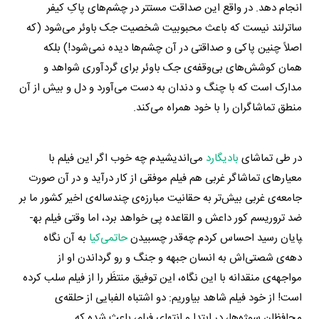
انجام دهد. در واقع این صداقت مستتر در چشم‌های پاکِ کیفر
ساترلند نیست که باعث محبوبیت شخصیت جک باوئر می‌شود (که
اصلاً چنین پاکی و صداقتی در آن چشم‌ها دیده نمی‌شود!) بلکه
همان کوشش‌های بی‌وقفه‌ی جک باوئر برای گردآوری شواهد و
مدارک است که با چنگ و دندان به دست می‌آورد و دل و بیش از آن
منطق تماشاگران را با خود همراه می‌کند.
در طی تماشای
بادیگارد
می‌اندیشیدم چه خوب اگر این فیلم با
معیارهای تماشاگر غربی هم فیلم موفقی از کار درآید و در آن صورت
جامعه‌ی غربی بیش‌تر به حقانیت مبارزه‌ی چندساله‌ی اخیر کشور ما بر
ضد تروریسم کور داعش و القاعده پی خواهد برد، اما وقتی فیلم به­
پایان رسید احساس کردم چه‌قدر چسبیدن
حاتمی‌کیا
به آن نگاه
دهه‌ی شصتی‌اش به انسان جبهه و جنگ و رو گرداندن او از
مواجهه‌ی منقدانه با این نگاه، این توفیق منتظَر را از فیلم سلب کرده
است! از خود فیلم شاهد بیاوریم: دو اشتباه الفبایی از حلقه‌ی
محافظان سوژه‌ها، در ابتدا و انتهای فیلم، باعث شده که