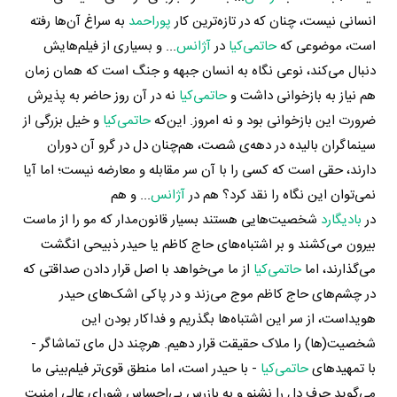
انسانی نیست، چنان که در تازه‌ترین کار
پوراحمد
به سراغ آن‌ها رفته
است، موضوعی که
حاتمی‌کیا
در
آژانس
... و بسیاری از فیلم‌هایش
دنبال می‌کند، نوعی نگاه به انسان جبهه و جنگ است که همان زمان
هم نیاز به بازخوانی داشت و
حاتمی‌کیا
نه در آن روز حاضر به پذیرش
ضرورت این بازخوانی بود و نه امروز. این‌که
حاتمی‌کیا
و خیل بزرگی از
سینماگران بالیده در دهه‌ی شصت، هم‌چنان دل در گرو آن دوران
دارند، حقی است که کسی را با آن سر مقابله و معارضه نیست؛ اما آیا
نمی‌توان این نگاه را نقد کرد؟ هم در
آژانس
... و هم
در
بادیگارد
شخصیت‌هایی هستند بسیار قانون‌مدار که مو را از ماست
بیرون می‌کشند و بر اشتباه‌های حاج کاظم یا حیدر ذبیحی انگشت
می‌گذارند، اما
حاتمی‌کیا
از ما می‌خواهد با اصل قرار دادن صداقتی که
در چشم‌های حاج کاظم موج می‌زند و در پاکی اشک‌های حیدر
هویداست، از سر این اشتباه‌ها بگذریم و فداکار بودن این
شخصیت(ها) را ملاک حقیقت قرار دهیم. هرچند دل مای تماشاگر -
با تمهیدهای
حاتمی‌کیا
- با حیدر است، اما منطق قوی‌تر فیلم‌بینی ما
می‌گوید حرف دل را نشنو و به بازرس بی‌احساس شورای عالی امنیت