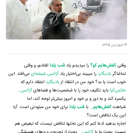
14 فروردین 1395
وقتی
کفش‌هایم کو؟
را می­دیدم یاد
شب یلدا
افتادم، و وقتی
تماشاگر
بادیگارد
را می­بیند بی‌اختیار یاد
آژانس شیشه‌ای
می‌افتد. این
خوب است یا بد؟ خود من در انتقاد از
بادیگارد
اعتقاد دارم که
حاتمی‌کیا
باید تکلیف خود را با شخصیت‌ها و فضاهای
آژانس
...
یکسره کند و به دور و بر خود و امروز بیش‌تر توجه کند، اما
شباهت
کفش‌هایم
... با
شب یلدا
برای خود من ستودنی است. آیا
این یک تناقض است؟
اجازه بدهید ادعا کنم که این نه‌تنها تناقض نیست، که تبعیض هم
نیست. بحث ما با
آژانس
... بحث از تجربه‌ی دردهای همیشگی