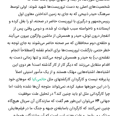
شخصیت‌های اصلی به دست تروریست‌ها شهید شوند: اولی توسط
سرهنگ حیدر ذبیحی که به جای به زمین انداختن معاون اول
رییس‌جمهور و درگیری با تروریست حاضر در صحنه، او را بغل کرده و
ایستانده و ناخواسته سبب شهادت او شده، و دومی وقتی پس از
انفجار درون تونل، حیدر و همسرش از ماشین واژگون بیرون می‌آیند
و حلقه‌ی دوم محافظان که سر صحنه حاضر می‌شوند به جای توجه به
خطر حتمی بازگشت تروریست‌ها برای اتمام نقشه (اصطلاحاً انجام
نقشه‌ی ب) به حیدر و همسرش توجه می‌کنند و تنها زمانی دست به
اقدام متقابل می‌زنند که دیگر کار از کار گذشته است! هر دوی این
اشتباه‌ها، اشتباه‌هایی مهلک هستند و از یک مأمور امنیتی اصلاً
پذیرفته نیست و کارگردان کارکشته­ای مثل
حاتمی‌کیا
که موهای خود
را در این حوزه­ها سفید کرده، نمی‌تواند متوجه آن‌ها نشده باشد؛ اما
چرا کارگردانی مثل او باید چنین کند؟ در تحلیل علت موفقیت
جهانی
۲۴
می‌توان این‌طور هم گفت که سازندگان آن سریال هیچ‌گاه
چنین نمی‌کنند که کارگردان باسابقه‌ی جبهه و جنگ ما در فیلم‌هایش
مرتکب می‌شود. و علت بعدی این است که آن سازندگان همواره