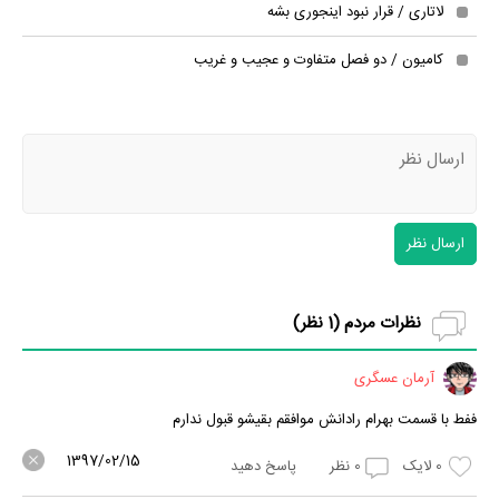
لاتاری / قرار نبود اینجوری بشه
کامیون / دو فصل متفاوت و عجیب و غریب
ارسال نظر
نظرات مردم (
1
نظر)
آرمان عسگری
ففط با قسمت بهرام رادانش موافقم بقیشو قبول ندارم
1397/02/15
0
لایک
0
نظر
پاسخ دهید