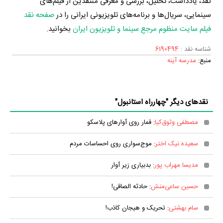
نقد، یادداشت، تحلیل، بررسی و معرفی منتقدین از فیلم‌های
سینمایی، سریال‌ها و برنامه‌های تلویزیونی ایرانی را در
صفحه نقد
فیلم سایت منظوم مرجع سینما و تلویزیون ایران
بخوانید.
شناسه نقد :
6190494
منبع:
مدرسه آینه
نقدهای دیگر "چهارراه استانبول"
مصطفی وثوق‌کیا
: قمار روی آوارهای پلاسکو
سعیده نیک اختر
: موج‌سواری روی احساسات مردم
مدیسا مهراب پور
: بدبیاری زیر آوار
حسین ساعی‌منش
: حادثه الصاقی!
سام بهشتی
: تحریک و هیجان کاذب!