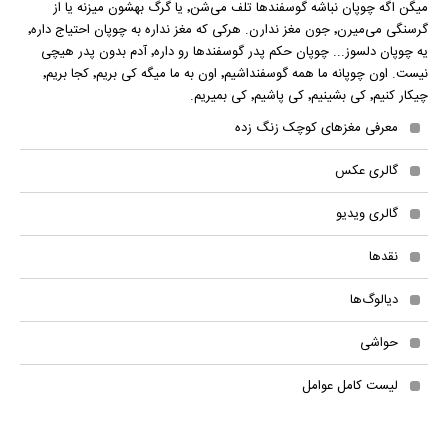
میگن اگه چوپان نباشه گوسفندها تلف می‌شن٬ یا گرگ بهشون میزنه یا از
گرسنگی می‌میرن٬ جون مغز ندارن. هرکی که مغز نداره به چوپان احتیاج داره٬
یه چوپان دلسوز... چوپان حکم پدر گوسفندها رو داره٬ آدم بدون پدر هیچی
نیست. اون چوپانه ما همه گوسفنداشیم٬ اون به ما میگه کی بریم٬ کجا بریم٬
چیکار کنیم٬ کی بشینیم٬ کی پاشیم٬ کی بمیریم.
معرفی مغزهای کوچک زنگ زده
گالری عکس
گالری ویدیو
نقدها
دیالوگ‌ها
حواشی
لیست کامل عوامل