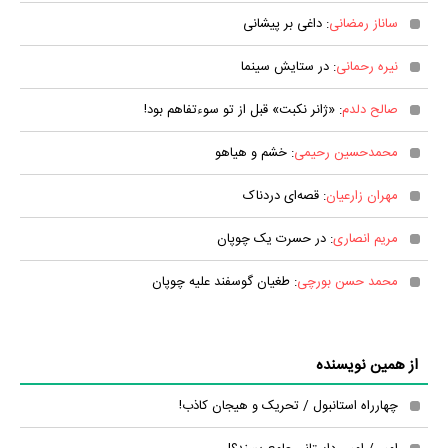
ساناز رمضانی
: داغی بر پیشانی
نیره رحمانی
: در ستایش سینما
صالح دلدم
: «ژانر نکبت» قبل از تو سوءتفاهم بود!
محمدحسین رحیمی
: خشم و هیاهو
مهران زارعیان
: قصه‌ای دردناک
مریم انصاری
: در حسرت یک چوپان
محمد حسن بورچی
: طغیان گوسفند علیه چوپان
از همین نویسنده
چهارراه استانبول / تحریک و هیجان کاذب!