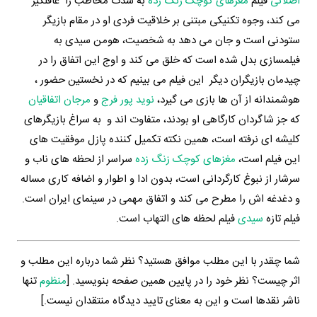
اصلانی
فیلم
مغزهای کوچک زنگ زده
به شدت مخاطب را غافلگیر
می کند، وجوه تکنیکی مبتنی بر خلاقیت فردی او در مقام بازیگر
ستودنی است و جان می دهد به شخصیت، هومن سیدی به
فیلمسازی بدل شده است که خلق می کند و اوج این اتفاق را در
چیدمان بازیگران دیگر این فیلم می بینیم که در نخستین حضور ،
هوشمندانه از آن ها بازی می گیرد،
نوید پور فرج
و
مرجان اتفاقیان
که جز شاگردان کارگاهی او بودند، متفاوت اند و به سراغ بازیگرهای
کلیشه ای نرفته است، همین نکته تکمیل کننده پازل موفقیت های
این فیلم است،
مغزهای کوچک زنگ زده
سراسر از لحظه های ناب و
سرشار از نبوغ کارگردانی است، بدون ادا و اطوار و اضافه کاری مساله
و دغدغه اش را مطرح می کند و اتفاق مهمی در سینمای ایران است.
فیلم تازه
سیدی
فیلم لحظه های التهاب است.
شما چقدر با این مطلب موافق هستید؟ نظر شما درباره این مطلب و
اثر چیست؟ نظر خود را در پایین همین صفحه بنویسید. [
منظوم
تنها
ناشر نقدها است و این به معنای تایید دیدگاه منتقدان نیست.]