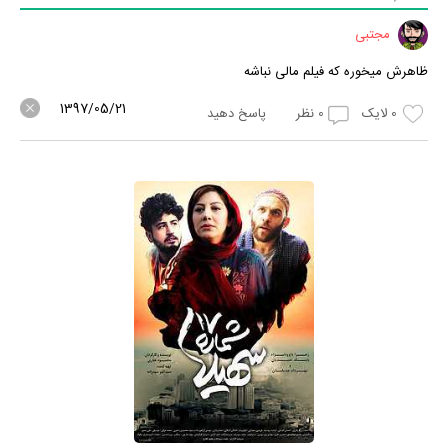
مجتبی
ظاهرش میخوره که فیلم مالی نباشه
1397/05/21
0
لایک
0
نظر
پاسخ دهید