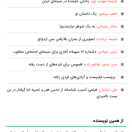
مدیسا مهراب پور
: زنانگی گم‌شده در سینمای ایران
ناهید پیشور
: یک داستان نو
ساناز رمضانی
: به یک شوهر نیازمندیم!
نفیسه ترابنده
: تصویری از بحران بالارفتن سن ازدواج
حیدر جوادی
: «شماره ۱۷ سهیلا» آغازی برای سینمای اجتماعی مطلوب
سید سعید هاشم زاده
: افسوس برای ایده‌های از دست رفته
: برچسب فمنیست و آزادی‌های فردی زنانه
علی دشتبان
: فیلمی آسیب شناسانه از جنس هنر و تجربه اما گرفتار در بن
بست ناامیدی
از همین نویسنده