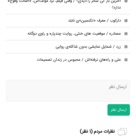
آخرین بار کی سحر را دیدی؟ / وقتی فیلم، نزد مؤلف‌اش، «اصالت وقوع»
ندارد!
دارکوب / معرف «تکنسین»ی نابلد
مصادره / موقعیت های خنثی، روایت چندپاره و راوی دوگانه
زرد / شمایل نمایشی بدون شاکله‌ی روایی
ملی و راه‌های نرفته‌اش / محبوس در زندان تصمیمات
ارسال نظر
نظرات مردم (
1
نظر)