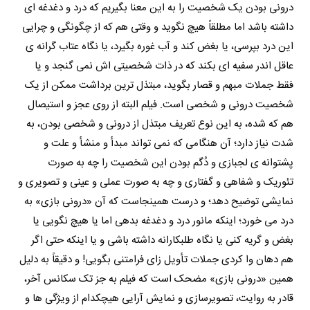
درونی بودن یک شخصیت را به این معنا بگیریم که درد و دغدغه ای
داشته باشد اما مطلقاً هیچ نگوید و وقتی هم که از چگونگی و چرایی
این درد بپرسی، یا بغض کند و آب غوره بگیرد، یا نگاه عتاب گرانه ی
عاقل اندر سفیه ای بکند که در ذات شخصیتی اش نمی گنجد و یا
فقط جملات مبهم و قصار بگوید، مبتذل ترین برداشت ممکن از یک
شخصیت درونی و شخصی است. فیلم البته از روی عجز و استیصال
هم که شده، به این نوع تعریف مبتذل از درونی و شخصی بودن، به
شدت نیاز دارد؛ آن هنگامی که نمی تواند مبدأ و منشأ و علت و
پشتوانه ی لجبازی و دُگم بودن این شخصیت را چه به صورت
تئوریک و شفاهی و گفتاری و چه به صورت عملی و عینی و تصویری و
نمایشی توضیح دهد؛ و درست همینجاست که آن «درونی بازی» به
درد می خورد؛ اینکه مانور درد و دغدغه بدهی اما یا هیچ نگویی یا
بغض و گریه کنی یا نگاه طلبکارانه داشته باشی و یا اینکه حتی اگر
هم دهان وا کردی جملات تأویل زای فرامتنی بگویی! و دقیقاً به دلیل
همین «درونی بازی» مضحک است که فیلم به جز تک سکانس آخر،
قادر به روایت، تصویرسازی و نمایش آرایی هیچکدام از ویژگی ها و