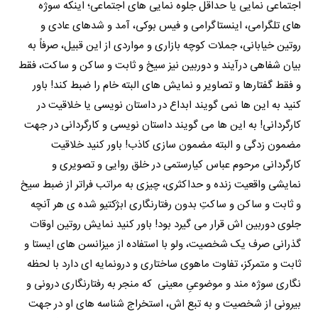
اجتماعی نمایی یا حداقل جلوه نمایی های اجتماعی؛ اینکه سوژه
های تلگرامی، اینستاگرامی و فیس بوکی، آمد و شدهای عادی و
روتین خیابانی، جملات کوچه بازاری و مواردی از این قبیل، صرفاً به
بیان شفاهی درآیند و دوربین نیز سیخ و ثابت و ساکن و ساکت، فقط
و فقط گفتارها و تصاویر و نمایش های البته خام را ضبط کند! باور
کنید به این ها نمی گویند ابداع در داستان نویسی یا خلاقیت در
کارگردانی! به این ها می گویند داستان نویسی و کارگردانی در جهت
مضمون زدگی و البته مضمون سازی کاذب! باور کنید خلاقیت
کارگردانی مرحوم عباس کیارستمی در خلق روایی و تصویری و
نمایشی واقعیت زنده و حداکثری، چیزی به مراتب فراتر از ضبط سیخ
و ثابت و ساکن و ساکتِ بدون رفتارنگاری ابژکتیو شده ی هر آنچه
جلوی دوربین اش قرار می گیرد بود! باور کنید نمایش روتین اوقات
گذرانی صرف یک شخصیت، ولو با استفاده از میزانسن های ایستا و
ثابت و متمرکز، تفاوت ماهوی ساختاری و درونمایه ای دارد با لحظه
نگاری سوژه مند و موضوعیِ معینی که منجر به رفتارنگاری درونی و
بیرونی از شخصیت و به تبع اش، استخراج شناسه های او در جهت