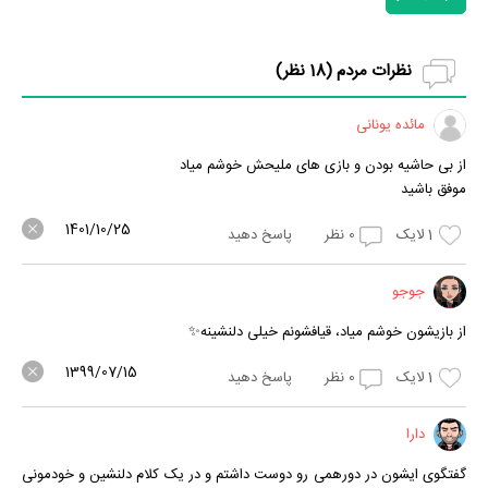
نظرات مردم (
18
نظر)
مائده یونانی
از بی حاشیه بودن و بازی های ملیحش خوشم میاد
موفق باشید
1401/10/25
1
لایک
0
نظر
پاسخ دهید
جوجو
از بازیشون خوشم میاد، قیافشونم خیلی دلنشینه✨
1399/07/15
1
لایک
0
نظر
پاسخ دهید
دارا
گفتگوی ایشون در دورهمی رو دوست داشتم و در یک کلام دلنشین و خودمونی