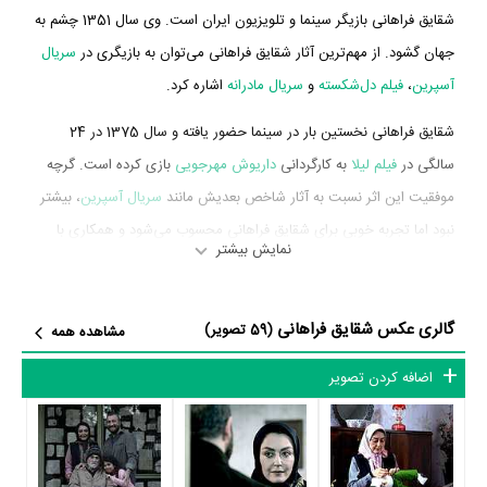
شقایق فراهانی بازیگر سینما و تلویزیون ایران است. وی سال 1351 چشم به
جهان گشود. از مهم‌ترین آثار شقایق فراهانی می‌توان به بازیگری در
سریال
آسپرین
،
فیلم دل‌شکسته
و
سریال مادرانه
اشاره کرد.
شقایق فراهانی نخستین بار در سینما حضور یافته و سال 1375 در 24
سالگی در
فیلم لیلا
به کارگردانی
داریوش مهرجویی
بازی کرده است. گرچه
موفقیت این اثر نسبت به آثار شاخص بعدیش مانند
سریال آسپرین
، بیشتر
نبود اما تجربه خوبی برای شقایق فراهانی محسوب می‌شود و همکاری با
نمایش بیشتر
هنرمندانی همچون
علی مصفا
،
لیلا حاتمی
،
جمیله شیخی
و
محمدرضا
شریفی‌نیا
را تجربه کرد.
گالری عکس شقایق فراهانی
(59 تصویر)
مشاهده همه
شقایق فراهانی در سال 1395 دوره‌ی پرتلاشی را در عرصه سینما و تلویزیون
گذراند و در آثار مهمی بازی کرده است. او در این سال با بازی در 8 فیلم و
اضافه کردن تصویر
سریال مهم سینما و تلویزیون خود را به مردم معرفی کرد. آثار مهم شقایق
فراهانی در این سال، بازیگری در
فیلم خانه کاغذی
به کارگردانی
مهدی
صباغ‌زاده
،
فیلم انزوا
به کارگردانی
مرتضی‌علی عباس‌میرزایی
،
فیلم چراغ‌های