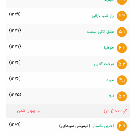
(1379)
4.3
راز شب بارانی
(1377)
5.1
عشق کافی نیست
(1377)
4.6
طوطیا
(1376)
5.3
درخت گلابی
(1376)
4.1
مهره
(1375)
5.7
لیلا
گوینده
پنهان شدن
(1 اثر)
(1389)
4.9
آخرین داستان
(انیمیشن سینمایی)