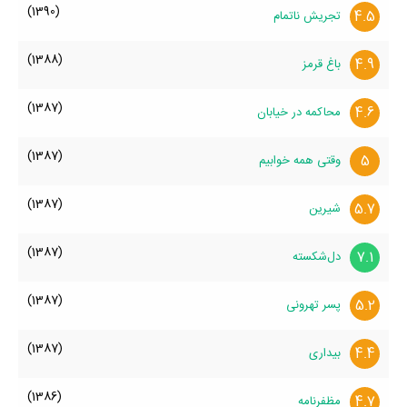
(1390)
4.5
تجریش ناتمام
(1388)
4.9
باغ قرمز
(1387)
4.6
محاکمه در خیابان
(1387)
5
وقتی همه خوابیم
(1387)
5.7
شیرین
(1387)
7.1
دل‌شکسته
(1387)
5.2
پسر تهرونی
(1387)
4.4
بیداری
(1386)
4.7
مظفرنامه