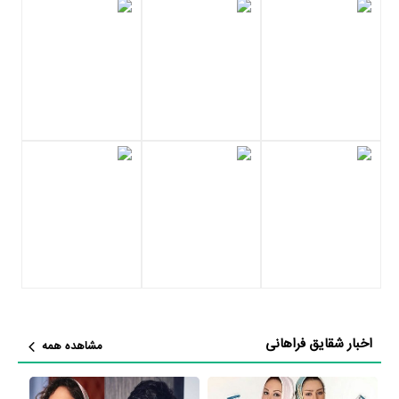
به قید شرط
،
فیلم دعوتنامه
،
فیلم افسونگر
،
فیلم کفش‌هایم کو؟
،
فیلم گذر
موقت
،
فیلم در بست
،
فیلم تولد جنجالی
،
فیلم آب‌نبات چوبی
،
فیلم نقطه
کور
،
فیلم ارغوان
،
فیلم به تهران خوش آمدید
،
فیلم خانوم
،
فیلم خواب‌زده‌ها
،
فیلم رستاخیز
،
فیلم سایه روشن
،
فیلم کلاشینکف
،
فیلم متروپل
،
فیلم نیکان و
بچه غول
،
فیلم بی خداحافظی
،
فیلم تجریش ناتمام
،
فیلم خنده در باران
،
فیلم گناهکاران
،
فیلم آخرین داستان
،
فیلم باغ قرمز
،
فیلم بیداری
،
فیلم پسر
تهرونی
،
فیلم دل‌شکسته
،
فیلم محاکمه در خیابان
،
فیلم وقتی همه خوابیم
،
فیلم شیرین
،
فیلم دایناسور
،
فیلم مظفرنامه
،
فیلم مقلد شیطان
،
فیلم مهمان
،
فیلم نصف مال من، نصف مال تو
،
فیلم راه طی شده
،
فیلم صحنه جرم، ورود
ممنوع!
،
فیلم قلقلک
،
فیلم شارلاتان
،
فیلم پروانه ای در باد
،
فیلم آدمک ها
،
فیلم چتری برای دو نفر
،
فیلم راز شب بارانی
،
فیلم سمفونی تاریک
،
فیلم
شب‌های تهران
،
فیلم شهرت
،
فیلم صدای سخن عشق
،
فیلم طوطیا
،
فیلم
عشق کافی نیست
،
فیلم درخت گلابی
،
فیلم مهره
و
فیلم لیلا
به ایفای نقش
اخبار شقایق فراهانی
مشاهده همه
پرداخته و در 10 اثر در تلویزیون با نام‌های
سریال گمشدگان
،
سریال آسپرین
،
سریال پازل
،
سریال انقلاب زیبا
،
سریال فوق سری
،
سریال مادرانه
،
سریال