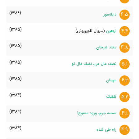
(1386)
4.5
دایناسور
(1385)
4.4
اربعین
(سریال تلویزیونی)
(1385)
4.8
مقلد شیطان
(1385)
5.1
نصف مال من، نصف مال تو
(1385)
6.2
مهمان
(1384)
5.2
قلقلک
(1384)
4.1
صحنه جرم، ورود ممنوع!
(1384)
4.9
راه طی شده