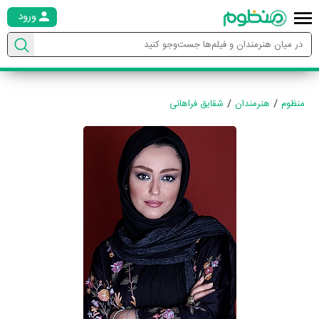
ورود
منظوم
هنرمندان
شقایق فراهانی