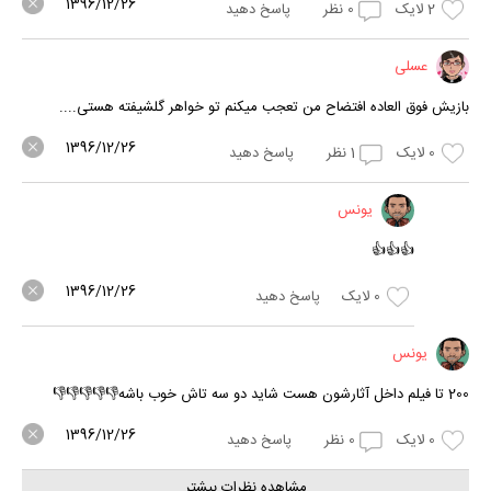
1396/12/26
2
لایک
0
نظر
پاسخ دهید
عسلی
بازیش فوق العاده افتضاح من تعجب میکنم تو خواهر گلشیفته هستی....
1396/12/26
0
لایک
1
نظر
پاسخ دهید
یونس
👍👍👍
1396/12/26
0
لایک
پاسخ دهید
یونس
200 تا فیلم داخل آثارشون هست شاید دو سه تاش خوب باشه👎👎👎👎👎
1396/12/26
0
لایک
0
نظر
پاسخ دهید
مشاهده نظرات بیشتر