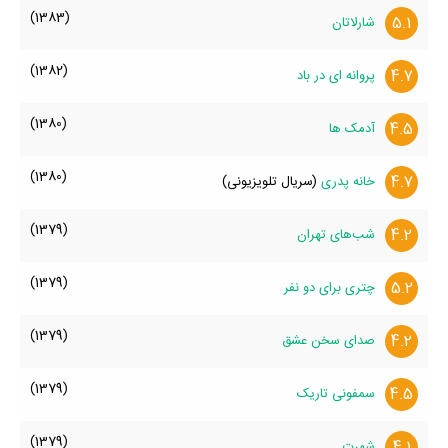
(1383)
5.1
شارلاتان
(1382)
4.7
پروانه ای در باد
(1380)
4.5
آدمک ها
(1380)
4.7
خانه پدری
(سریال تلویزیونی)
(1379)
4.2
شب‌های تهران
(1379)
5.2
چتری برای دو نفر
(1379)
4.2
صدای سخن عشق
(1379)
4.5
سمفونی تاریک
(1379)
4.1
شهرت