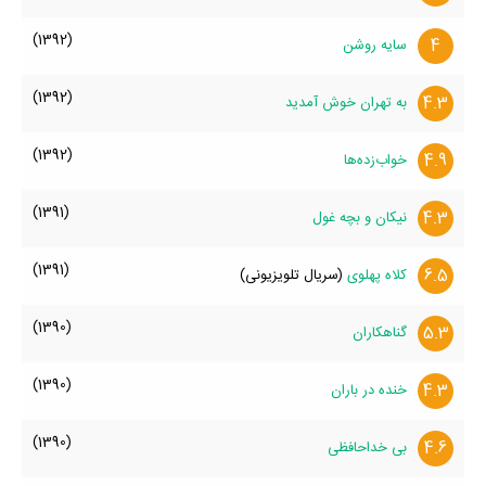
(1392)
4
سایه روشن
(1392)
4.3
به تهران خوش آمدید
(1392)
4.9
خواب‌زده‌ها
(1391)
4.3
نیکان و بچه غول
(1391)
6.5
کلاه پهلوی
(سریال تلویزیونی)
(1390)
5.3
گناهکاران
(1390)
4.3
خنده در باران
(1390)
4.6
بی خداحافظی