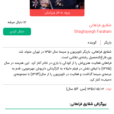
ورود به فاز ویرایش
12
دنبال میشه
‏شقایق فراهانی‏
Shaghayegh Farahani
دنبال کردن
بازیگر
گوینده
شقایق فراهانی، بازیگر تلویزیون و سینما سال 1351 در تهران متولد شد.
وی فارغ‌التحصیل رشته‌ی نقاشی است.
فراهانی فعالیت هنری‌اش را از کودکی با بازی در تئاتر آغاز کرد. این‌ هنرمند در سال
(1375) با ایفای نقش در فیلم «لیلا» به کارگردانی داریوش مهرجویی، قدم به
عرصه‌ی سینما گذاشت و فعالیت در تلویزیون را از سال(1374) با مجموعه‌ی
«حباب» آغاز کرد.
تولد:
1351/05/02 (سن: 54 سال)
بیوگرافی شقایق فراهانی: