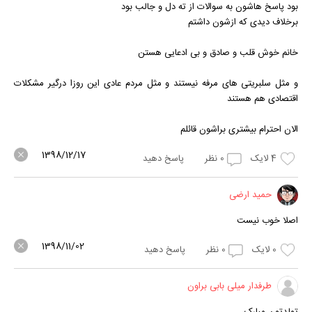
بود پاسخ هاشون به سوالات از ته دل و جالب بود
برخلاف دیدی که ازشون داشتم
خانم خوش قلب و صادق و بی ادعایی هستن
و مثل سلبریتی های مرفه نیستند و مثل مردم عادی این روزا درگیر مشکلات
اقتصادی هم هستند
الان احترام بیشتری براشون قائلم
1398/12/17
4
لایک
0
نظر
پاسخ دهید
حمید ارضی
اصلا خوب نیست
1398/11/02
0
لایک
0
نظر
پاسخ دهید
طرفدار میلی بابی براون
تولدتون مبارک