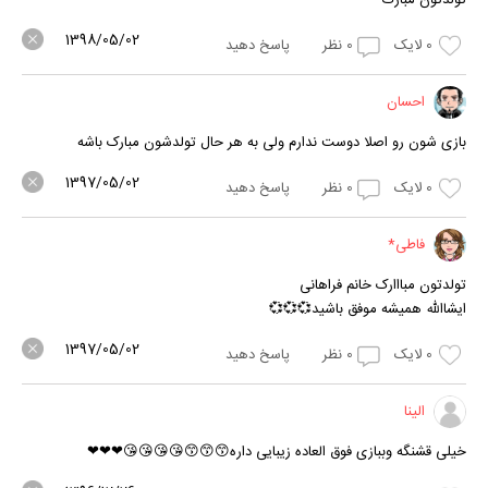
1398/05/02
0
لایک
0
نظر
پاسخ دهید
احسان
بازی شون رو اصلا دوست ندارم ولی به هر حال تولدشون مبارک باشه
1397/05/02
0
لایک
0
نظر
پاسخ دهید
فاطی*
تولدتون مبااارک خانم فراهانی
ایشاالله همیشه موفق باشید💞💞💞
1397/05/02
0
لایک
0
نظر
پاسخ دهید
الینا
خیلی قشنگه وببازی فوق العاده زیبایی داره😙😙😙😘😘😘😘❤❤❤