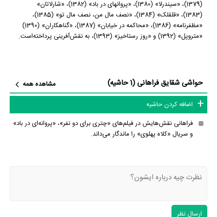
(1379)، «سیندرلا» (1380)، «پروانه‎ای در باد» (1382)، «شارلاتان»
(1383)، «قلقلک» (1384)، «نصف مال من، نصف مال تو» (1385)،
«مظفرنامه» (1386)، «محاکمه در خیابان» (1387)، «گناهکاران» (1390)
«متروپل» (1392) و «روز رستاخیز» (1393)، به نقش‌آفرینی پرداخته‌‌است.
حواشی شقایق فراهانی (1 حاشیه)
مشاهده همه
اضافه کردن حاشیه
فراهانی نقش‌هایش در فیلم‌های «چتری برای دو نفر»، «پروانه‌ای در باد»
و سریال «کلاه پهلوی» را ماندگار می‌داند.
ارسال نظر