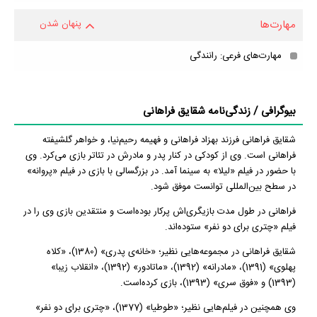
مهارت‌ها
پنهان شدن
مهارت‌های فرعی: رانندگی
بیوگرافی / زندگی‌نامه شقایق فراهانی
شقایق فراهانی فرزند بهزاد فراهانی و فهیمه رحیم‌نیا، و خواهر گلشیفته
فراهانی است.‌ وی از کودکی در کنار پدر و مادرش در تئاتر بازی می‌کرد. وی
با حضور در فیلم «لیلا» به سینما آمد. در بزرگسالی با بازی در فیلم «پروانه»
در سطح بین‌المللی توانست موفق شود.
فراهانی در طول مدت بازیگری‌اش پرکار بوده‌‌است و منتقدین بازی وی را در
فیلم «چتری برای دو نفر» ستوده‌اند.
شقایق فراهانی در مجموعه‌هایی نظیر؛ «خانه‌ی پدری» (1380)، «کلاه
پهلوی» (1391)، «مادرانه» (1392)، «ماتادور» (1392)، «انقلاب زیبا»
(1393) و «فوق سری» (1393)، بازی کرده‌است.
وی همچنین در فیلم‌هایی نظیر؛ «طوطیا» (1377)، «چتری برای دو نفر»