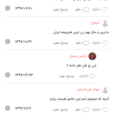
1397/07/20
0
لایک
0
نظر
پاسخ دهید
توماج
بدترین و حال بهم زن ترین هنرپیشه ایران
1397/01/29
0
لایک
1
نظر
پاسخ دهید
آرتاس منتیل
این چ طرز نظر دادنه ؟
1397/04/23
2
لایک
پاسخ دهید
مهناز خیر اندیش
گرچه که نمیتونم اسم این خانمو هنرمند بزارم
1396/11/27
0
لایک
0
نظر
پاسخ دهید