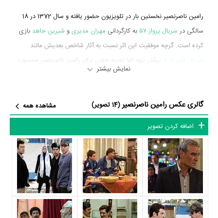
رامین ناصرنصیر نخستین بار در تلویزیون حضور یافته و سال 1372 در 18
سالگی در
سریال پرواز ۵۷
به کارگردانی
مهران مدیری
و
شیرین جاهد
بازی
کرده است. گرچه موفقیت این اثر نسبت به آثار شاخص بعدیش مانند
سریال شهرزاد 1
، بیشتر نبود اما تجربه خوبی برای رامین ناصرنصیر محسوب
نمایش بیشتر
می‌شود و همکاری با هنرمندانی همچون
مهران مدیری
،
حمید لولایی
،
رضا
عطاران
و
رضا شفیعی‌جم
را تجربه کرد.
گالری عکس رامین ناصرنصیر
(14 تصویر)
مشاهده همه
رامین ناصرنصیر در سال 1394 دوره‌ی پرتلاشی را در عرصه سینما و
تلویزیون گذراند و در آثار مهمی بازی کرده است. او در این سال با بازی در
اضافه کردن تصویر
7 فیلم و سریال مهم سینما و تلویزیون خود را به مردم معرفی کرد. آثار مهم
رامین ناصرنصیر در این سال، بازیگری در
سریال معمای شاه
به کارگردانی
محمدرضا ورزی
،
سریال شهرزاد 1
به کارگردانی
حسن فتحی
،
سریال آشوب
به
کارگردانی
کاظم راست‌گفتار
،
سریال عطسه
به کارگردانی
مهران مدیری
،
فیلم
رفقای خوب
به کارگردانی
مجید قاری‌زاده
،
فیلم مشکل گیتی
به کارگردانی
بهرام کاظمی
و
فیلم من و شارمین
به کارگردانی
بیژن شیرمرز
محسوب