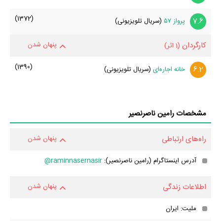
(1372)
7.6
پرواز ۵۷
(سریال تلویزیونی)
کارگردان
پنهان شدن
(1 اثر)
(1390)
6.2
خانه اجاره‌ای
(سریال تلویزیونی)
مشخصات رامین ناصرنصیر
راه‌های ارتباطی
پنهان شدن
آدرس اینستاگرام (رامین ناصرنصیر):
raminnasernasir@
اطلاعات زندگی
پنهان شدن
ملیت: ایران