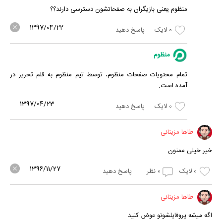
منظوم یعنی بازیگران به صفحاتشون دسترسی دارند؟؟
1397/04/22
0
لایک
پاسخ دهید
منظوم
تمام محتویات صفحات منظوم، توسط تیم منظوم به قلم تحریر در
آمده است.
1397/04/23
0
لایک
پاسخ دهید
طاها مزینانی
خیر خیلی ممنون
1396/11/27
0
لایک
0
نظر
پاسخ دهید
طاها مزینانی
اگه میشه پروفایلشونو عوض کنید