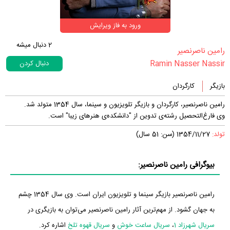
ورود به فاز ویرایش
2
دنبال میشه
‏رامین ناصرنصیر‏
Ramin Nasser Nassir
دنبال کردن
بازیگر
کارگردان
رامین ناصرنصیر، کارگردان و بازیگر تلویزیون و سینما، سال 1354 متولد شد.
وی فارغ‌التحصیل رشته‌ی تدوین از "دانشکده‌ی هنرهای زیبا" است.
تولد:
1354/11/27 (سن: 51 سال)
بیوگرافی رامین ناصرنصیر:
رامین ناصرنصیر بازیگر سینما و تلویزیون ایران است. وی سال 1354 چشم
به جهان گشود. از مهم‌ترین آثار رامین ناصرنصیر می‌توان به بازیگری در
سریال شهرزاد 1
،
سریال ساعت خوش
و
سریال قهوه تلخ
اشاره کرد.