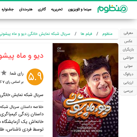
سینما و تلویزیون
تحریریه
گالری
هنرمندان
جشنواره
معرفی
منظوم
فیلم ها
سریال شبکه نمایش خانگی دیو و ماه پیشونی (401
عکس
بازیگران
‏دیو و ماه پیشو
حواشی
سوتی
5.9
رای شما:
دیالوگ
بر اساس رای
7
کا
ارزیابی
بررسی
سریال شبکه نمایش خانگی
خلاصه داستان سریال شبکه 
خانه‌اش یک آزمایشگاه د
توسط فردی ناشناس، طل