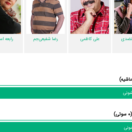
؟ تدوین دیو و ماه پیشونی را
سیامک مهماندوست
و
محراب ملازم‌ الحسینی
اه پیشونی را برعهده داشت. موسیقی متن سریال دیو و ماه پیشونی اثر
آرش ق
بلال‌حبشی
هست. در مجموع بیش از 34 نفر در تولید سریال دیو و 
تضدی
علی کاظمی
رضا شفیعی‌جم
رابعه ا
لاعات بسیاری توسط پژوهشگران و مردم ثبت شده است؛ در بخش گالری عک
رج شده است. همچنین تاکنون در بخش‌های ویدئو و تیزر سریال دیو و ماه پیشونی، حواشی سری
و ماه پیشونی و نقد سریال دیو و ماه پیشونی هنوز موردی ثبت نشده است. قط
شونی
، این دایرة‌المعارف آنلاین و بانک اطلاعات هنرمندان و آثار سینما، تلویزیون و 
شونی