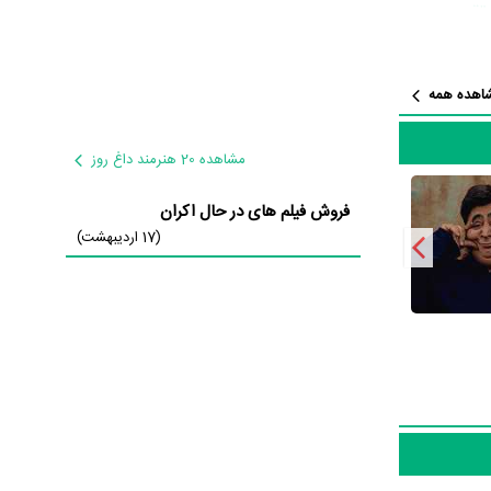
قی‌پور
،
ی حدود 21 بازیگر جلوی دوربین رفته‌اند که
فتن از این
اهده همه
م بازیگری دیو
مشاهده 20 هنرمند داغ روز
،
رامین
فروش فیلم های در حال اکران
(17 اردیبهشت)
ان زندگی
یر مشغول