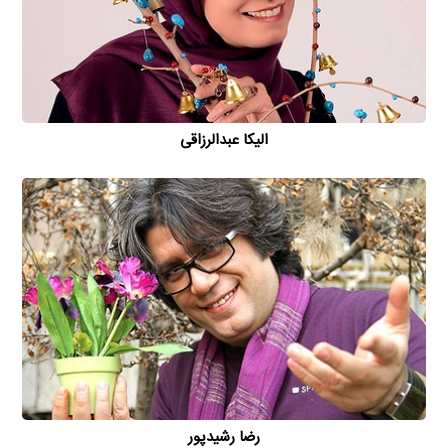
الیکا عبدالرزاقی
رضا رشیدپور