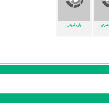
ر بخش‌های ویدئو و تیزر فیلم آپاراتچی، حواشی فیلم آپاراتچی، دیالوگ برتر فیلم 
. قطعا ما و شما به این حد قانع نیستیم؛ باید به‌کمک علاقمندان فیلم، سریال
ویزیون و تئاتر را کامل و کامل‌تر کنیم.
بصری
ولی فروتن