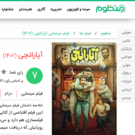
سینما و تلویزیون
تحریریه
گالری
هنرمندان
جشنواره
معرفی
منظوم
فیلم ها
فیلم سینمایی آپاراتچی (1402)
عکس
بازیگران
‏آپاراتچی‏
(1402)
حواشی
سوتی
7
رای شما:
دیالوگ
بر اساس رای
1
کار
جزئیات
ارزیابی
فیلم سینمایی
درام
بررسی
خلاصه داستان فیلم سینمایی
این فیلم اقتباسی از کت
فیلمسازی هم دارد و می‌
رویایش که دریافت سیمر