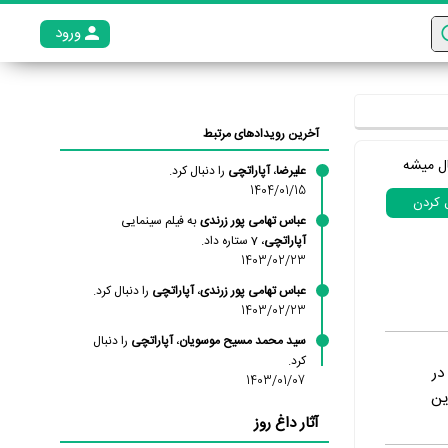
ورود
عضو م
آخرین رویدادهای مرتبط
ل میشه
علیرضا
،
آپاراتچی
را دنبال کرد.
1404/01/15
ل کردن
عباس تهامی پور زرندی
به فیلم سینمایی
آپاراتچی
، 7 ستاره داد.
1403/02/23
عباس تهامی پور زرندی
،
آپاراتچی
را دنبال کرد.
1403/02/23
سید محمد مسیح موسویان
،
آپاراتچی
را دنبال
کرد.
در
1403/01/07
ین
آثار داغ روز