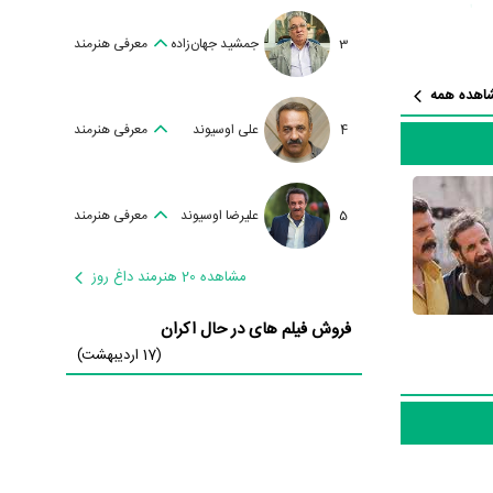
ی
،
امین
یگران می‌توان آپاراتچی
3
جمشید جهان‌زاده
معرفی هنرمند
ده است؛ باید
اهده همه
بازی‌های
4
علی اوسیوند
معرفی هنرمند
5
علیرضا اوسیوند
معرفی هنرمند
مشاهده 20 هنرمند داغ روز
فروش فیلم های در حال اکران
ی از کتابی با
(17 اردیبهشت)
 سینمایی خود