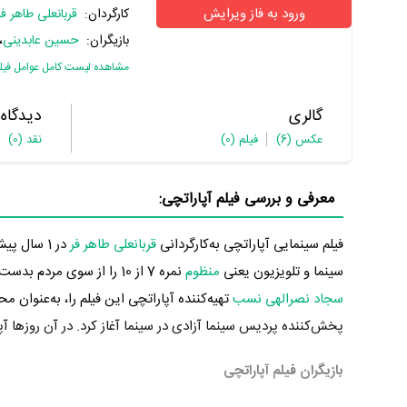
ورود به فاز ویرایش
کارگردان:
قربانعلی طاهر فر
بازیگران:
حسین عابدینی
،
مشاهده لیست کامل عوامل فیل
گالری
دیدگاه
عکس
(6)
فیلم
(0)
نقد
(0)
معرفی و بررسی فیلم آپاراتچی:
فیلم سینمایی آپاراتچی به‌کارگردانی
قربانعلی طاهر فر
سینما و تلویزیون یعنی
منظوم
نمره 7 از 10 را از سوی مردم بدست بیاورد که نشان می‌دهد عموم مردم آپاراتچی را اثری باکیفیت و باارزش ارزیابی می‌کنند.
سجاد نصرالهی نسب
پخش‌کننده پردیس سینما آزادی در سینما آغاز کرد. در آن روزها آپاراتچی توانست آمار فروش 0
بازیگران فیلم آپاراتچی