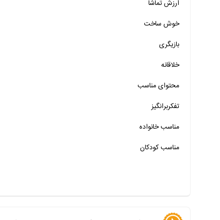
ارزش تماشا
خیر
تقریبا
بله
خوش ساخت
خیر
تقریبا
بله
بازیگری
خیر
تقریبا
بله
خلاقانه
خیر
تقریبا
بله
محتوای مناسب
خیر
تقریبا
بله
خیر
تقریبا
بله
تفکربرانگیز
خیر
تقریبا
بله
مناسب خانواده‌
مناسب کودکان