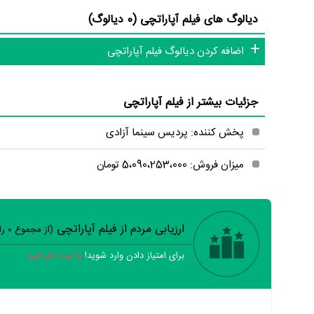
دیالوگ های فیلم آپاراتچی (0 دیالوگ)
اضافه کردن دیالوگ فیلم آپاراتچی
جزئیات بیشتر از فیلم آپاراتچی
پخش کننده: پردیس سینما آزادی
میزان فروش: 5،090،253،000 تومان
ارزیابی مردم از فیلم آپاراتچی
(از مجموع
0
را
برای امتیاز دادن وارد شوید!
یا ثبت نام کنید
خیر
تقریبا
بله