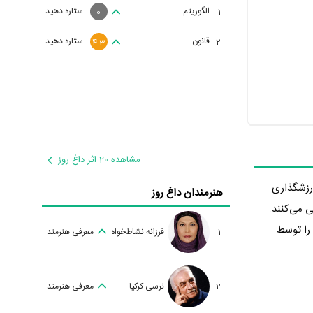
الگوریتم
ستاره دهید
1
0
قانون
ستاره دهید
2
4.3
مشاهده 20 اثر داغ روز
جع ارزشگذاری
هنرمندان داغ روز
ه است. آپاراتچی در تاریخ 1402/12/27 پخش خود را توسط
1
فرزانه نشاط‌خواه
معرفی هنرمند
2
نرسی کرکیا
معرفی هنرمند