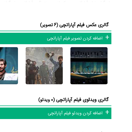
بازیگران فیلم آپاراتچی چه کسانی هستند؟ در آپاراتچی بازیگرانی
گلستانه
و
تورج الوند
را یک اثر پربازیگر عنوان کرد. از این‌لحاظ کارگردانی فیلم آپاراتچ
گالری عکس فیلم آپاراتچی
(6 تصویر)
بررسی کرد آیا
قربانعلی طاهر فر
به‌عنوان کارگردان و به‌عنوان بازی
اضافه کردن تصویر فیلم آپاراتچی
درخشانی را نمایش دهند؟
از دیگر بازیگران فیلم آپاراتچی می‌توان به
فاطمه مسعودی‌فر
،
وحید
داستان فیلم آپاراتچی
از محتوا و داستان فیلم آپاراتچی چقدر اطلاع دارید؟
در خلاصه داستانی که یا از سوی تیم رسانه‌ای اثر و یا توسط دیگر ر
همین نام است داستان جلیل، نقاش ساختمان عاشق سینماست که د
گالری ویدئوی فیلم آپاراتچی
(0 ویدئو)
را ساخته و به بزرگ‌ترین رویایش که دریافت سیمرغ جشنواره فج
اضافه کردن ویدئو فیلم آپاراتچی
فیلم آپاراتچی و کارنامه فعالیت کارگردان و بازیگران