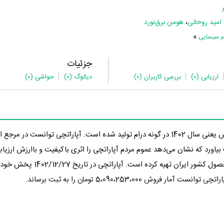
امید روحانی
،
هومن برق‌نورد
»
م سینمایی
جزئیات
ارزیابی
(0)
بررسی کاربران
(0)
دیالوگ
(0)
حواشی
(0)
در 1 سال پیش یعنی سال 1402 در گونه درام تولید شده است. آپاراتچی توانست در مر
تهیه‌کننده آپاراتچی این فیلم را، به‌عنوان محصول کشور ایران تهیه کرد
5،090،253،00 تومان را به ثبت برساند.