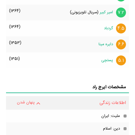
(1364)
7.2
امیر کبیر
(سریال تلویزیونی)
(1364)
4.5
گردباد
(1353)
6.6
دایره مینا
(1351)
5.1
پستچی
مشخصات ایرج راد
اطلاعات زندگی
پنهان شدن
ملیت: ایران
دین: اسلام