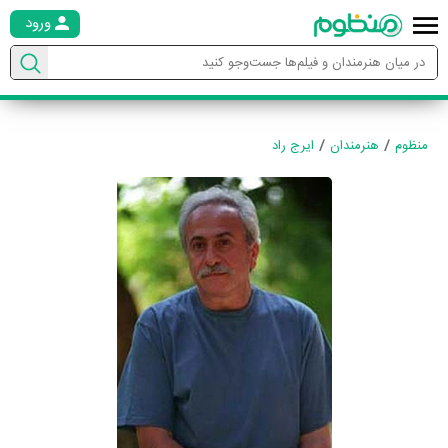
ورود
منظوم
هنرمندان
ایرج راد