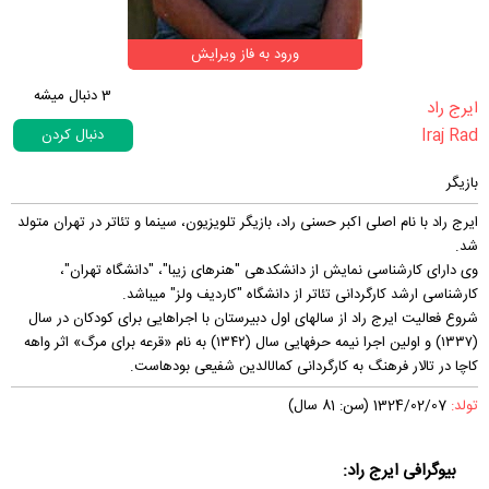
ورود به فاز ویرایش
3
دنبال میشه
‏ایرج راد‏
Iraj Rad
دنبال کردن
بازیگر
ایرج راد با نام اصلی اکبر حسنی راد، بازیگر تلویزیون، سینما و تئاتر در تهران متولد
شد.
وی دارای کارشناسی نمایش از دانشکده‎ی "هنرهای زیبا"، "دانشگاه تهران"،
کارشناسی ارشد کارگردانی تئاتر از دانشگاه "کاردیف ولز" می‎باشد.
شروع فعالیت ایرج راد از سال‎های اول دبیرستان با اجراهایی برای کودکان در سال
(۱۳۳۷) و اولین اجرا نیمه حرفه‎ایی سال (۱۳۴۲) به نام «قرعه برای مرگ» اثر واهه
کاچا در تالار فرهنگ به کارگردانی کمال‎الدین شفیعی بوده‎است.
تولد:
1324/02/07 (سن: 81 سال)
بیوگرافی ایرج راد: