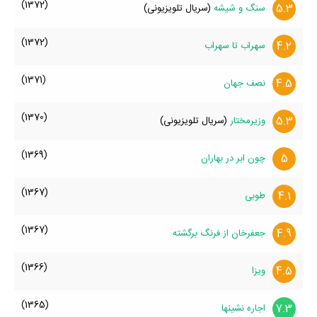
(1372)
5.3
سنگ و شیشه
(سریال تلویزیونی)
(1372)
4.2
سهراب تا سهراب‌
(1371)
4.5
نصف جهان
(1370)
5.3
وزیرمختار
(سریال تلویزیونی)
(1369)
5
چون ابر در بهاران
(1367)
4.1
طوبی
(1367)
4.9
جعفرخان از فرنگ برگشته
(1366)
4.5
ویزا
(1365)
7.3
اجاره نشینها