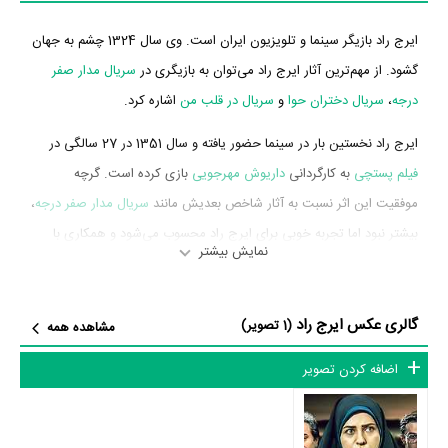
ایرج راد بازیگر سینما و تلویزیون ایران است. وی سال 1324 چشم به جهان
گشود. از مهم‌ترین آثار ایرج راد می‌توان به بازیگری در
سریال مدار صفر
درجه
،
سریال دختران حوا
و
سریال در قلب من
اشاره کرد.
ایرج راد نخستین بار در سینما حضور یافته و سال 1351 در 27 سالگی در
فیلم پستچی
به کارگردانی
داریوش مهرجویی
بازی کرده است. گرچه
موفقیت این اثر نسبت به آثار شاخص بعدیش مانند
سریال مدار صفر درجه
،
بیشتر نبود اما تجربه خوبی برای ایرج راد محسوب می‌شود و همکاری با
نمایش بیشتر
هنرمندانی همچون
علی نصیریان
،
ژاله سام
،
عزت‌الله انتظامی
و
احمد‌رضا
احمدی
را تجربه کرد.
گالری عکس ایرج راد
(1 تصویر)
مشاهده همه
ایرج راد در سال 1386 دوره‌ی پرتلاشی را در عرصه سینما و تلویزیون گذراند
و در اثر مهمی بازی کرده است. اثر مهم ایرج راد در این سال، بازیگری در
اضافه کردن تصویر
سریال مدار صفر درجه
به کارگردانی
حسن فتحی
محسوب می‌شود.
شاید یکی از مهم‌ترین بخش‌های بیوگرافی ایرج راد بازی در
سریال مدار