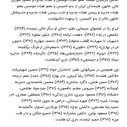
انجمن بازیگران سینما، عضو هیات موسس و هیات مدیره و مشاور شورای
عالی خانه‎ی هنرمندان ایران از بدو تاسیس و عضو هیات موسس عضو
هیات مدیره و رییس هیات مدیره و نایب رییس هیات مدیره و مدیرعامل
خانه‎ی تئاتر از بدو تاسیس، را برعهده داشته‎است.
ایرج راد در فیلم‎های سینمایی نظیر؛ «جای او دیگر خالی نیست» (۱۳۸۴)،
«شمعی در باد» (۱۳۸۲)، «هفت ترانه» (۱۳۸۰)، «شور عشق» (۱۳۷۹)،
«سهراب تا سهراب» (قطب مخوف) (۱۳۷۲)، «نصف جهان» (۱۳۷۱)، «چون
ابر در بهاران» (۱۳۶۹)، «طوبی» (۱۳۶۷)، «جعفرخان از فرنگ برگشته»
(۱۳۶۶)، «ویزا» (۱۳۶۶)، «اجاره‌نشین‌ها» (۱۳۶۵)، «گردباد» (۱۳۶۴)، «دایره
مینا» (۱۳۵۷) و «پستچی» (۱۳۵۱)، بازی کرده‎است.
وی همچنین در سریال‎هایی نظیر؛ «دختران حوا» (۱۳۹۱) حسین سهیلی‎زاده،
«فاکتور هشت» (۱۳۸۷) رضا کریمی، «در بهار» (۱۳۸۸)، «مدار صفر درجه»
(۱۳۸۶) حسن فتحی، «گارد ساحلی» (۱۳۸۴) محسن شامحمدی، «مزرعه
کوچک» (۱۳۸۳) سیروس مقدم، «افسون» (۱۳۸۱) سیدجواد هاشمی،
«شبکه» (۱۳۸۱) محمود عزیزی، «بازی زندگی» (۱۳۸۰) مصطفی صفاری، «در
پوست شیر» (۱۳۷۹) شهره لرستانی، «راهی به سوی خانه» (۱۳۷۹)
حمیدرضا معدنچی، «کشتی نوح» (۱۳۷۸) نورالدین استوار، «گمشده»
(۱۳۷۸) مسعود نوابی، «تلفن مشترک» (۱۳۷۸) خسرو ملکان و «در قلب
من» (۱۳۷۷) حمید لبخنده، بازی کرده‎است.