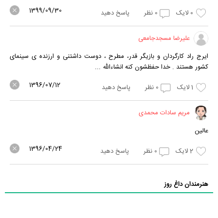
1399/09/30
0
لایک
0
نظر
پاسخ دهید
علیرضا مسجدجامعی
ایرج راد کارگردان و بازیگر قدر، مطرح ، دوست داشتنی و ارزنده ی سینمای
کشور هستند . خدا حفظشون کنه انشاءالله ...
1396/07/12
1
لایک
0
نظر
پاسخ دهید
مریم سادات محمدی
عالین
1396/04/24
2
لایک
0
نظر
پاسخ دهید
هنرمندان داغ روز