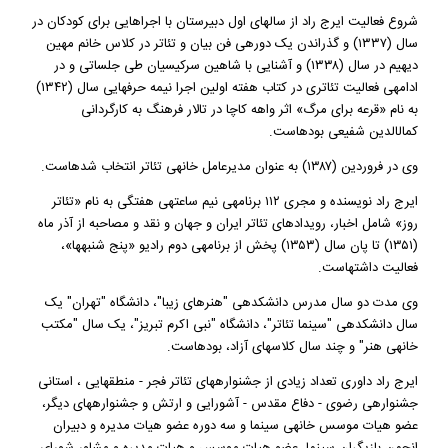
شروع فعالیت ایرج راد از سال‎های اول دبیرستان با اجراهایی برای کودکان در
سال (۱۳۳۷) و گذراندن یک دوره‎ی فن بیان و تئاتر در کلاس خانم مهین
دیهیم در سال (۱۳۳۸) و آشنایی با شاهین سرکیسیان طی جلساتی و در
ادامه‎ی فعالیت تئاتری در کتاب هفته اولین اجرا نیمه حرفه‎ایی سال (۱۳۴۲)
به نام «قرعه برای مرگ» اثر واهه کاچا در تالار فرهنگ به کارگردانی
کمال‎الدین شفیعی بوده‎است.
وی در فروردین (۱۳۸۷) به عنوان مدیرعامل خانه‎ی تئاتر انتخاب شده‎است.
ایرج راد نویسنده و مجری ۱۱۲ برنامه‎ی نیم ساعته‎ی هفتگی به نام «تئاتر
روز» شامل اخبار، رویدادهای تئاتر ایران و جهان و نقد و مصاحبه از آذر ماه
(۱۳۵۱) تا پان سال (۱۳۵۳) پخش از برنامه‎ی دوم رادیو «پنج شنبه‎ها»،
فعالیت داشته‎است.
وی مدت دو سال مدرس دانشکده‎ی "هنرهای زیبا"، دانشگاه "تهران" یک
سال دانشکده‎ی "سینما تئاتر"، دانشگاه "نبی اکرم تبریز"، یک سال "مکتب
خانه‎ی هنر" و چند سال کلاس‎های آزاد، بوده‎است.
ایرج راد داوری تعداد زیادی از جشنواره‎های تئاتر فجر - منطقه‎ایی ، استانی
جشنواره‎ی رضوی - دفاع مقدس - آشورایی و ارتش و جشنواره‎های دیگر،
عضو هیات موسس خانه‎ی سینما و سه دوره عضو هیات مدیره و دبیران