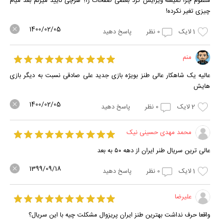
منظوم چرا نمیشه ویرایش کرد بعضی صفحات را؟ هرچی تایید میزنم بعد میام
چیزی تغیر نکرده!
1400/02/05
1
لایک
0
نظر
پاسخ دهید
منم
عالیه یک شاهکار عالی طنز بویژه بازی جدید علی صادقی نسبت به دیگر بازی
هایش
1400/02/05
2
لایک
0
نظر
پاسخ دهید
محمد مهدی حسینی نیک
عالی ترین سریال طنر ایران از دهه ۵۰ به بعد
1399/09/18
1
لایک
0
نظر
پاسخ دهید
علیرضا
واقعا حرف نداشت بهترین طنز ایران پریزوال مشکلت چیه با این سریال؟