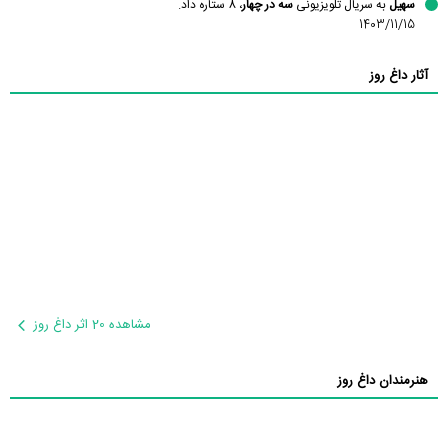
سهیل
به سریال تلویزیونی
سه در چهار
، 8 ستاره داد.
1403/11/15
آثار داغ روز
مشاهده 20 اثر داغ روز
هنرمندان داغ روز