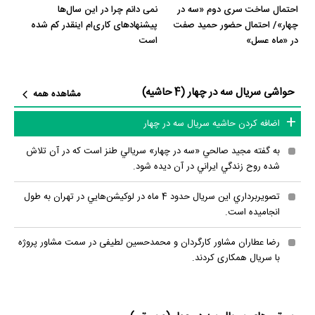
احتمال ساخت سری دوم «سه در
نمی دانم چرا در این سال‌ها
سریال سه در چهار تا حد بسیاری محتوای مناسبی دارد زیرا 78% مخاطبان
چهار»/ احتمال حضور حمید صفت
پیشنهادهای کاری‌ام اینقدر کم شده
عقیده دارند حرف و پیام سریال سه در چهار مفید و ارزشمند هست.
در «ماه عسل»
است
سریال سه در چهار نسبتا موضوع ملموسی دارد چراکه 69% مخاطبان عقیده
دارند مسائل مطرح شده در سریال سه در چهار جزو دغدغه‌های آنها هست.
حواشی سریال سه در چهار (4 حاشیه)
مشاهده همه
سریال سه در چهار تا حد بسیاری مناسب خانواده هست چراکه 89% مخاطبان
اضافه کردن حاشیه سریال سه در چهار
عقیده دارند فضای سریال سه در چهار با فرهنگ خانواده‌شان سازگار است.
سریال سه در چهار تا حد بسیاری مناسب کودکان هست چراکه 84% مخاطبان
به گفته مجيد صالحي «سه در چهار» سريالي طنز است كه در آن تلاش
عقیده دارند فضای سریال سه در چهار مناسب کودکان است.
شده روح زندگي ايراني در آن ديده شود.
تصويربرداري اين سريال حدود 4 ماه در لوكيشن‌هايي در تهران به طول
عوامل سریال سه در چهار
انجاميده است.
نظرتان درباره ضرباهنگ و تدوین سریال سه در چهار چیست؟ تدوین سه در
رضا عطاران مشاور کارگردان و محمدحسین لطیفی در سمت مشاور پروژه
چهار را
رضا مطهری
و
مریم نفریه
انجام داده است. اگر صدای سه در چهار
با سریال همکاری کردند.
به‌گوشتان نشسته و یا از آن ناراضی هستید، شما را با صدابردار سریال سه در
چهار یعنی
سیامک نیازی
آشنا می‌کنیم.
حسین عالی نژاد
طراحی صحنه سریال