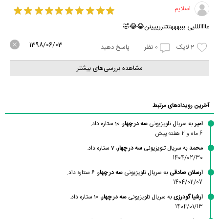
اسلایم
عاااالللیی بببهههتتتررییینن😂😂🤣
1398/06/03
2
لایک
0
نظر
پاسخ دهید
مشاهده بررسی‌های بیشتر
آخرین رویدادهای مرتبط
امیر
به سریال تلویزیونی
سه در چهار
، 10 ستاره داد.
6 ماه و 2 هفته پیش
محمد
به سریال تلویزیونی
سه در چهار
، 7 ستاره داد.
1404/02/30
ارسلان صادقی
به سریال تلویزیونی
سه در چهار
، 6 ستاره داد.
1404/02/07
ارشیا گودرزی
به سریال تلویزیونی
سه در چهار
، 10 ستاره داد.
1404/01/13