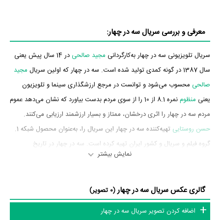
معرفی و بررسی سریال سه در چهار:
سریال تلویزیونی سه در چهار به‌کارگردانی
مجید صالحی
در 14 سال پیش یعنی
سال 1387 در گونه کمدی تولید شده است. سه در چهار که اولین سریال
مجید
صالحی
محسوب می‌شود و توانست در مرجع ارزشگذاری سینما و تلویزیون
یعنی
منظوم
نمره 8.1 از 10 را از سوی مردم بدست بیاورد که نشان می‌دهد عموم
مردم سه در چهار را اثری درخشان، ممتاز و بسیار ارزشمند ارزیابی می‌کنند.
حسن روستایی
تهیه‌کننده سه در چهار این سریال را، به‌عنوان محصول شبکه 1.
گروه فیلم و سریال و کشور ایران تهیه کرده است. سه در چهار در تاریخ
نمایش بیشتر
1401/07/28 پخش خود را آغاز کرد.
بازیگران سریال سه در چهار
گالری عکس سریال سه در چهار
(0 تصویر)
بازیگران سریال سه در چهار چه کسانی هستند؟ در سه در چهار بازیگرانی چون
اضافه کردن تصویر سریال سه در چهار
محمد کاسبی
،
علی صادقی
،
مهران رجبی
،
نادیا دلدار گلچین
،
مریم سلطانی
،