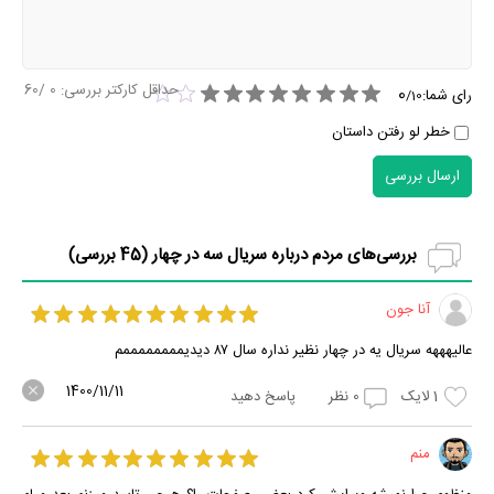
حداقل کارکتر بررسی:
0
/60
0
رای شما:
/
10
خطر لو رفتن داستان
ارسال بررسی
بررسی‌های مردم درباره سریال سه در چهار (
45
بررسی)
آنا جون
عالیهههه سریال یه در چهار نظیر نداره سال ۸۷ دیدیممممممممم
1400/11/11
1
لایک
0
نظر
پاسخ دهید
منم