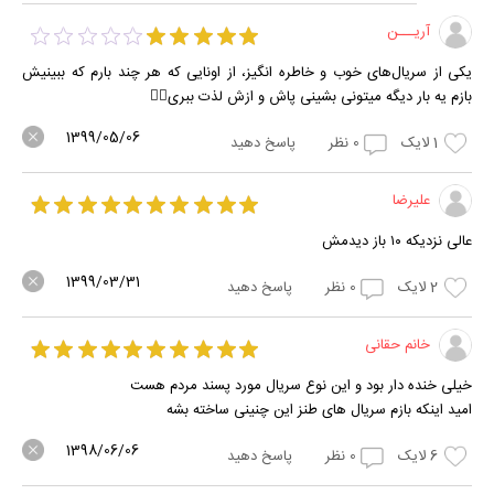
آریـــن
یکی از سریال‌های خوب و خاطره انگیز، از اونایی که هر چند بارم که ببینیش
بازم یه بار دیگه میتونی بشینی پاش و ازش لذت ببری⁦👌🏼⁩
1399/05/06
1
لایک
0
نظر
پاسخ دهید
علیرضا
عالی نزدیکه ۱۰ باز دیدمش
1399/03/31
2
لایک
0
نظر
پاسخ دهید
خانم حقانی
خیلی خنده دار بود و این نوع سریال مورد پسند مردم هست
امید اینکه بازم سریال های طنز این چنینی ساخته بشه
1398/06/06
6
لایک
0
نظر
پاسخ دهید