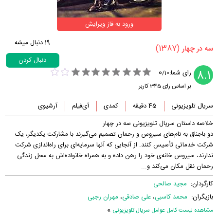
ورود به فاز ویرایش
19
دنبال میشه
(1387)
‏سه در چهار‏
دنبال کردن
0
8.1
رای شما:
/
10
بر اساس رای
345
کاربر
سریال تلویزیونی
45 دقیقه
کمدی
آی‌فیلم
آرشیوی
خلاصه داستان سریال تلویزیونی سه در چهار
دو باجناق به نام‌های سیروس و رحمان تصمیم می‌گیرند با مشارکت یکدیگر، یک
شرکت خدماتی تأسیس کنند. از آنجایی که آنها سرمایه‌ای برای راه‌اندازی شرکت
ندارند، سیروس خانه‌ی خود را رهن داده و به همراه خانواده‌اش به محل زندگی
رحمان نقل مکان می‌کند و...
کارگردان:
مجید صالحی
بازیگران:
محمد کاسبی
،
علی صادقی
،
مهران رجبی
»
مشاهده لیست کامل عوامل سریال تلویزیونی