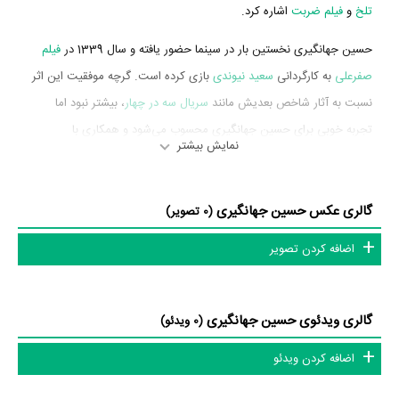
تلخ
و
فیلم ضربت
اشاره کرد.
حسین جهانگیری نخستین بار در سینما حضور یافته و سال 1339 در
فیلم
صفرعلی
به کارگردانی
سعید نیوندی
بازی کرده است. گرچه موفقیت این اثر
نسبت به آثار شاخص بعدیش مانند
سریال سه در چهار
، بیشتر نبود اما
تجربه خوبی برای حسین جهانگیری محسوب می‌شود و همکاری با
نمایش بیشتر
هنرمندانی همچون
نصرت‌الله وحدت
،
شهین
،
ژاله
و
فرهنگ امیری
را تجربه
کرد.
گالری عکس حسین جهانگیری
(0 تصویر)
حسین جهانگیری در سال 1387 دوره‌ی پرتلاشی را در عرصه سینما و
تلویزیون گذراند و در اثر مهمی بازی کرده است. اثر مهم حسین جهانگیری
اضافه کردن تصویر
در این سال، بازیگری در
سریال سه در چهار
به کارگردانی
مجید صالحی
محسوب می‌شود.
گالری ویدئوی حسین جهانگیری
(0 ویدئو)
شاید یکی از مهم‌ترین بخش‌های بیوگرافی حسین جهانگیری بازی در
سریال
اضافه کردن ویدئو
سه در چهار
بوده است. حسین جهانگیری سال 1387
سریال سه در چهار
نقش مهمی بازی کرده است که توانست با مهارت خود، آن نقش و