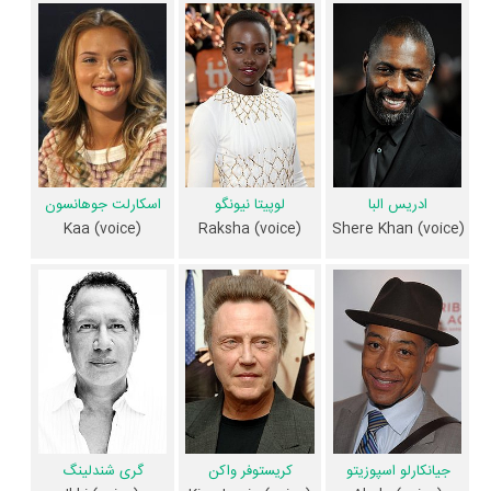
فیلم کتاب جنگل و کارنامه فعالیت کارگردان و بازیگران
از نظر تاریخچه فعالیت کارگردان و بازیگران فیلم کتاب جنگل نیز آمارها و نکات
جذابی را می‌توان بیان کرد. براساس آمارها فیلم کتاب جنگل به طور متوسط
فعالیت 14ام بازیگران این اثر است. براساس امتیاز مردم فیلم کتاب جنگل
بهترین اثر
Sam Raimi
و یکی از 4 اثر شاخص
لوپیتا نیونگو
،
گری شندلینگ
،
ادریس البا
لوپیتا نیونگو
اسکارلت جوهانسون
Emjay Anthony
و
Sam Raimi
در حرفه بازیگری محسوب می‌شود.
Raksha (voice)
Shere Khan (voice)
Kaa (voice)
10 تن از بازیگران کتاب جنگل، اولین فعالیت جدی بازیگری خود را در این اثر
تجربه کرده‌اند، در واقع در کتاب جنگل 10 فیلم اولی بوده‌اند:
،
Neel Sethi
Brighton Rose
،
Max Favreau
،
Chloe Hechter
،
Knox Gagnon
،
Sasha Schreiber
،
Kai Schreiber
،
Madeleine Favreau
،
Kendrick
Reyes
و
Artie Esposito
.
همچنین
جان فاورو
کارگردان کتاب جنگل اولین همکاری خود با بازیگرانی چون
بیل مورای
،
بن کینگزلی
،
ادریس البا
،
لوپیتا نیونگو
،
جیانکارلو اسپوزیتو
،
جیانکارلو اسپوزیتو
کریستوفر واکن
گری شندلینگ
کریستوفر واکن
،
Sara
،
Ritesh Rajan
،
Sam Raimi
،
Asher Blinkoff