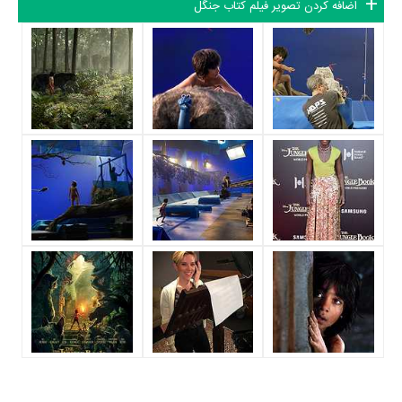
اضافه کردن تصویر فیلم کتاب جنگل
کینگزلی
در نقش Bagheera (voice)،
ادریس البا
در نقش Shere Khan
(voice)،
لوپیتا نیونگو
در نقش Raksha (voice)،
اسکارلت جوهانسون
در
نقش Kaa (voice) و
جیانکارلو اسپوزیتو
در نقش Akela (voice) به ایفای
نقش و بازیگری پرداخته‌اند. در فیلم کتاب جنگل حدود 29 بازیگر جلوی دوربین
رفته‌اند که از نظر تعداد بازیگران می‌توان کتاب جنگل را یک اثر بزرگ، پربازیگر و
با تعداد شخصیت‌های داستانی بسیار عنوان کرد. از این‌لحاظ کارگردانی فیلم
کتاب جنگل باتوجه به بازی گرفتن از این تعداد بازیگر و مدیریت آنها کار بسیار
دشواری بوده است؛ باید بررسی کرد آیا
جان فاورو
به‌عنوان کارگردان و به‌عنوان
بازیگردان و همچنین تیم بازیگری کتاب جنگل توانسته‌اند در این زمینه موفق
باشند و بازی‌های درخشانی را نمایش دهند؟
از دیگر بازیگران فیلم کتاب جنگل می‌توان به
کریستوفر واکن
در نقش King
Louie (voice)،
گری شندلینگ
در نقش Ikki (voice)،
Brighton Rose
در
نقش Gray (voice)،
Emjay Anthony
در نقش Young Wolf #1 (voice)،
Max Favreau
در نقش Young Wolf #2 (voice)،
Chloe Hechter
در
نقش Young Wolf #3 (voice)،
Asher Blinkoff
در نقش Young Wolf