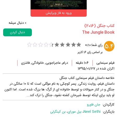
ورود به فاز ویرایش
0
دنبال میشه
‏کتاب جنگل‏ (2016)
دنبال کردن
0
5.4
رای شما:
/
10
بر اساس رای
16
کاربر
فیلم سینمایی
106 دقیقه
درام, ماجراجویی, خانوادگی, فانتزی
اکران شده در 1395/01/27
خلاصه داستان فیلم سینمایی کتاب جنگل
داستان فیلم، روایت زندگی ِ پسر کوچکی به نام موگلی است که تا ۱۰ سالگی در
جنگل و در کنار حیوانات و توسط خانواده ای از گرگ ها بزرگ شده است. اما اکنون
او باید برای اینکه توسط شیرخان کشته نشود، جنگل را ترک کند...
کارگردان:
جان فاورو
بازیگران:
Neel Sethi
،
بیل مورای
،
بن کینگزلی