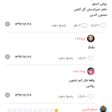
روانی احمق
خانم خیراندیش گل گفتن
مجنون الدین
1396/12/28
2
لایک
2
نظر
پاسخ دهید
وروجک
👍👍
1396/12/28
0
لایک
پاسخ دهید
ویدا بیات
واقعا فکر کنم ایشون
روانین
1396/12/28
0
لایک
پاسخ دهید
حسام الدین