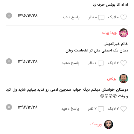
اه اه آقا یونس حرف زد
1396/12/28
0
لایک
0
نظر
پاسخ دهید
ویدا بیات
خانم خیراندیش
دیدن یک احمقی مثل تو اینجاست رفتن
1396/12/28
2
لایک
0
نظر
پاسخ دهید
یونس
دوستان خواهش میکنم دیگه جواب همچین ادمی رو ندید ببینیم شاید ول کرد
و رفت 😕😕😕😕
1396/12/28
2
لایک
2
نظر
پاسخ دهید
وروجک