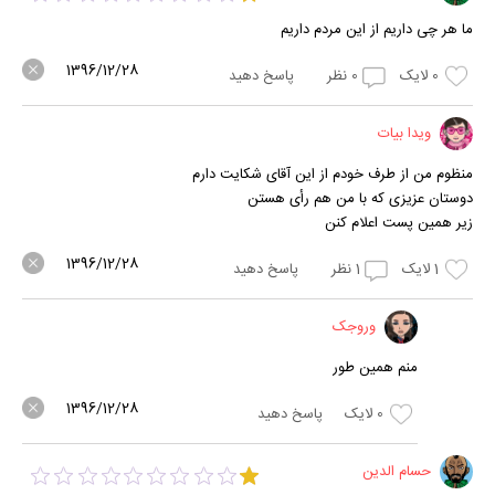
ما هر چی داریم از این مردم داریم
1396/12/28
0
لایک
0
نظر
پاسخ دهید
ویدا بیات
منظوم من از طرف خودم از این آقای شکایت دارم
دوستان عزیزی که با من هم رأی هستن
زیر همین پست اعلام کنن
1396/12/28
1
لایک
1
نظر
پاسخ دهید
وروجک
منم همین طور
1396/12/28
0
لایک
پاسخ دهید
حسام الدین