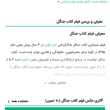
»
مشاهده لیست کامل عوامل فیلم سینمایی
معرفی و بررسی فیلم کتاب جنگل:
معرفی فیلم کتاب جنگل
فیلم سینمایی کتاب جنگل به‌کارگردانی
جان فاورو
در 3 سال پیش یعنی سال
1395 در گونه درام، ماجراجویی، خانوادگی و فانتزی تولید شده است. کتاب
جنگل توانست در مرجع ارزشگذاری سینما و تلویزیون یعنی
منظوم
نمره 5.4 از
10 را از سوی مردم بدست بیاورد که نشان می‌دهد عموم مردم کتاب جنگل را
اثری بی‌ارزش و بسیار بد ارزیابی می‌کنند.
نمایش بیشتر
بازیگران فیلم کتاب جنگل
بازیگران فیلم کتاب جنگل چه کسانی هستند؟ در کتاب جنگل بازیگرانی چون
گالری عکس فیلم کتاب جنگل
(70 تصویر)
مشاهده همه
Neel Sethi
در نقش Mowgli،
بیل مورای
در نقش Baloo (voice)،
بن