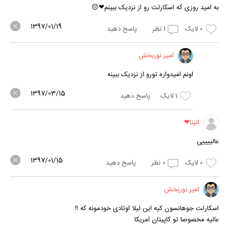
به امید روزی که اسکارلت رو از نزدیک ببینم❤😔
1397/01/19
0
لایک
1
نظر
پاسخ دهید
امیر نوربخش
اونم امیدواره تورو از نزدیک ببینه
1397/03/15
1
لایک
پاسخ دهید
الینا❤
عالییییی
1397/01/15
0
لایک
0
نظر
پاسخ دهید
امیر نوربخش
اسکارلت جوهانسون کیه این لیلا اوتادی خودمونه که !!
عالیه مخصوصا تو کاپیتان امریکا