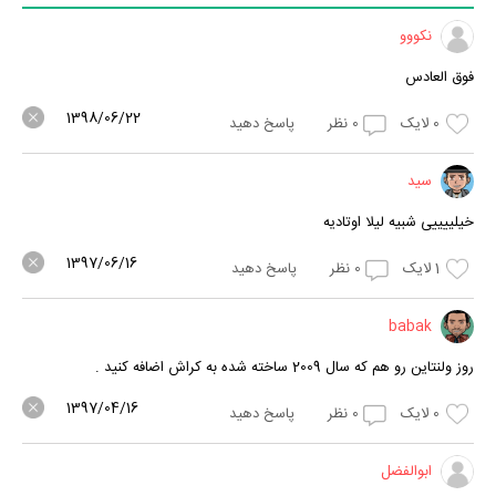
نکووو
فوق العادس
1398/06/22
0
لایک
0
نظر
پاسخ دهید
سید
خیلییییی شبیه لیلا اوتادیه
1397/06/16
1
لایک
0
نظر
پاسخ دهید
babak
روز ولنتاین رو هم که سال 2009 ساخته شده به کراش اضافه کنید .
1397/04/16
0
لایک
0
نظر
پاسخ دهید
ابوالفضل