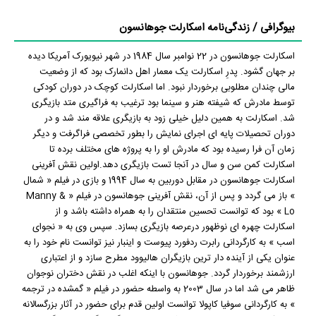
بیوگرافی / زندگی‌نامه اسکارلت جوهانسون
اسکارلت جوهانسون در 22 نوامبر سال 1984 در شهر نیویورک آمریکا دیده
بر جهان گشود. پدرِ اسکارلت یک معمار اهل دانمارک بود که از وضعیت
مالی چندان مطلوبی برخوردار نبود. اما اسکارلت کوچک در دوران کودکی
توسط مادرش که شیفته هنر و سینما بود ترغیب به فراگیری متد بازیگری
شد. اسکارلت به همین دلیل خیلی زود به بازیگری علاقه مند شد و در
دوران تحصیلات پایه ای اجرای نمایش را بطور تخصصی فراگرفت و دیگر
زمان آن فرا رسیده بود که مادرش او را به پروژه های مختلف برده تا
اسکارلت کمن سن و سال در آنجا تست بازیگری دهد.اولین نقش آفرینی
اسکارلت جوهانسون در مقابل دوربین به سال 1994 و بازی در فیلم « شمال
» باز می گردد و پس از آن، نقش آفرینی جوهانسون در فیلم « Manny &
Lo » بود که توانست تحسین منتقدان را به همراه داشته باشد و از
اسکارلت چهره ای نوظهور درعرصه بازیگری بسازد. سپس وی به « نجوای
اسب » به کارگردانی رابرت ردفورد پیوست و اینبار نیز توانست نام خود را به
عنوان یکی از آینده دار ترین بازیگران هالیوود مطرح سازد و از اعتباری
ارزشمند برخوردار گردد. جوهانسون با اینکه اغلب در نقش دختران نوجوان
ظاهر می شد اما در سال 2003 به واسطه حضور در فیلم « گمشده در ترجمه
» به کارگردانی سوفیا کاپولا توانست اولین قدم برای حضور در آثار بزرگسالانه