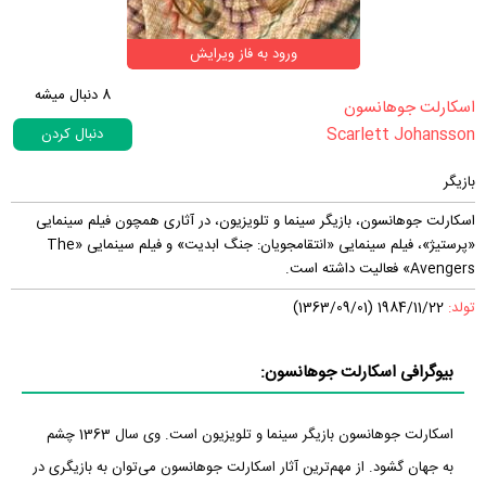
ورود به فاز ویرایش
8
دنبال میشه
‏اسکارلت جوهانسون‏
Scarlett Johansson
دنبال کردن
بازیگر
اسکارلت جوهانسون، بازیگر سینما و تلویزیون، در آثاری همچون فیلم سینمایی
«پرستیژ»، فیلم سینمایی «انتقامجویان: جنگ ابدیت» و فیلم سینمایی «The
Avengers» فعالیت داشته است.
تولد:
1984/11/22 (1363/09/01)
بیوگرافی اسکارلت جوهانسون:
اسکارلت جوهانسون بازیگر سینما و تلویزیون است. وی سال 1363 چشم
به جهان گشود. از مهم‌ترین آثار اسکارلت جوهانسون می‌توان به بازیگری در