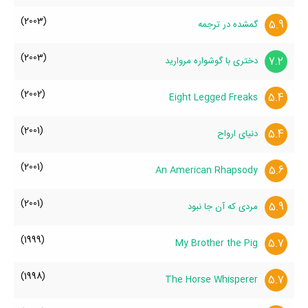
(2003)
5.9
گمشده در ترجمه
(2003)
7.2
دختری با گوشواره مروارید
(2002)
5.4
Eight Legged Freaks
(2001)
5.4
دنیای ارواح
(2001)
5.6
An American Rhapsody
(2001)
5.9
مردی که آن جا نبود
(1999)
5.7
My Brother the Pig
(1998)
5.7
The Horse Whisperer