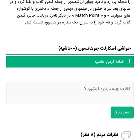
را محکم بردارد و نامزد جوایز ارزشمندی از جمله گلدن گلاب و بفتا گردد و در
سالهای بعد نیز با حضور در فیلمهای مهمی از جمله « دختری با گوشواره
های مروارید » و « Match Point » بار دیگر نامزد دریافت جایزه گلدن
گلاب گردد و نام خود را به عنوان یک ستاره در هالیوود تثبیت کند.
حواشی اسکارلت جوهانسون (0 حاشیه)
اضافه کردن حاشیه
ارسال نظر
نظرات مردم (
8
نظر)