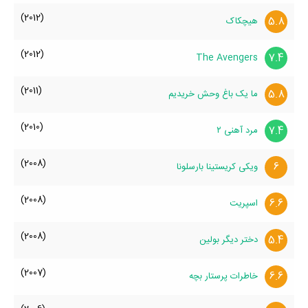
(2012)
5.8
هیچکاک
(2012)
7.4
The Avengers
(2011)
5.8
ما یک باغ وحش خریدیم
(2010)
7.4
مرد آهنی ۲
(2008)
6
ویکی کریستینا بارسلونا
(2008)
6.6
اسپریت
(2008)
5.4
دختر دیگر بولین
(2007)
6.6
خاطرات پرستار بچه