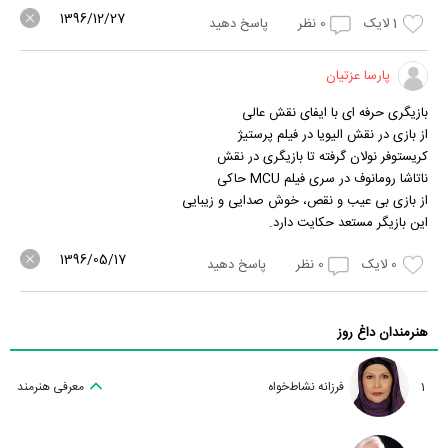
1396/12/27
1
لایک
0
نظر
پاسخ دهید
پارسا عزتیان
بازیگری حرفه ای با ایفای نقش عالی
از بازی در نقش الیویا در فیلم پرستیژ
کریستوفر نولان گرفته تا بازیگری در نقش
ناتاشا رومانوف در سری فیلم MCU حاکی
از بازی بی عیب و نقص، خوش صدایی و زیبایی
این بازیگر مستعد حکایت دارد.
1396/05/17
0
لایک
0
نظر
پاسخ دهید
هنرمندان داغ روز
1
فرزانه نشاط‌خواه
معرفی هنرمند