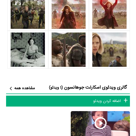
شاید یکی از مهم‌ترین بخش‌های بیوگرافی اسکارلت جوهانسون بازی در
فیلم پرستیژ
بوده است. اسکارلت جوهانسون سال 1385 در 22 سالگی در
فیلم پرستیژ
نقش مهمی بازی کرده است که توانست با مهارت خود، آن
نقش و همچنین خودش را میان مخاطبان سینما مطرح کند. او در این فیلم
با
کریستوفر نولان
همکاری داشته است. اسکارلت جوهانسون توانست با
بازی در
فیلم پرستیژ
تجربه بازیگری موفقی برای خود رقم بزند و همکاری در
کنار بازیگرانی نظیر
کریستین بیل
،
هیو جکمن
،
مایکل کین
و
ربکا هال
بر
تجارب او افزود.
اسکارلت جوهانسون علاوه‌بر
فیلم پرستیژ
، سال 1397 در 34 سالگی در
فیلم
گالری ویدئوی اسکارلت جوهانسون
(1 ویدئو)
مشاهده همه
انتقامجویان: جنگ ابدیت
نیز بازی کرده است. اسکارلت جوهانسون این‌بار
اضافه کردن ویدئو
با
آنتونی روسو
و
جو روسو
یعنی کارگردان
فیلم انتقامجویان: جنگ ابدیت
و
هنرمندانی چون
کارن گیلان
،
الیزابت اولسن
،
تام هلند
و
چادویک باسمن
همکاری داشت.
در این سال‌ها اسکارلت جوهانسون با هنرمندان بسیاری تجربه‌ی کار داشته