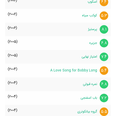
(2006)
6.4
اسکوپ
(2006)
5.3
کوکب سیاه
(2006)
8.1
پرستیژ
(2005)
6.8
جزیره
(2005)
7.4
امتیاز نهایی
(2004)
5.4
A Love Song for Bobby Long
(2004)
6.8
نمره قبولی
(2004)
7.2
باب اسفنجی
(2004)
5.5
گروه بیانکونری