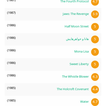
(1987)
4.7
The Fourth Protocol
(1987)
3.9
Jaws: The Revenge
(1986)
5
Half Moon Street
(1986)
5
هانا و خواهرهایش
(1986)
5
Mona Lisa
(1986)
5
Sweet Liberty
(1986)
4.3
The Whistle Blower
(1985)
4.4
The Holcroft Covenant
(1985)
4.7
Water