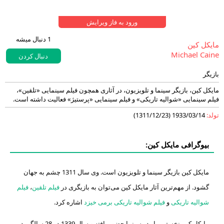
ورود به فاز ویرایش
1
دنبال میشه
‏مایکل کین‏
Michael Caine
دنبال کردن
بازیگر
مایکل کین، بازیگر سینما و تلویزیون، در آثاری همچون فیلم سینمایی «تلقین»،
فیلم سینمایی «شوالیه تاریکی» و فیلم سینمایی «پرستیژ» فعالیت داشته است.
تولد:
1933/03/14 (1311/12/23)
بیوگرافی مایکل کین:
مایکل کین بازیگر سینما و تلویزیون است. وی سال 1311 چشم به جهان
گشود. از مهم‌ترین آثار مایکل کین می‌توان به بازیگری در
فیلم تلقین
،
فیلم
شوالیه تاریکی
و
فیلم شوالیه تاریکی برمی خیزد
اشاره کرد.
مایکل کین نخستین بار در سینما حضور یافته و سال 1339 در 28 سالگی در