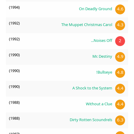
(1994)
4.6
On Deadly Ground
(1992)
4.3
The Muppet Christmas Carol
(1992)
2
Noises Off...
(1990)
4.9
Mr. Destiny
(1990)
4.8
Bullseye!
(1990)
4.4
A Shock to the System
(1988)
4.4
Without a Clue
(1988)
6.3
Dirty Rotten Scoundrels