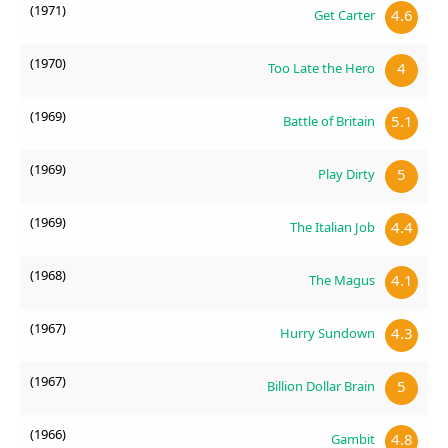
(1971)
4.6
Get Carter
(1970)
4
Too Late the Hero
(1969)
5.1
Battle of Britain
(1969)
5
Play Dirty
(1969)
4.4
The Italian Job
(1968)
4.1
The Magus
(1967)
4.3
Hurry Sundown
(1967)
5
Billion Dollar Brain
(1966)
4.8
Gambit