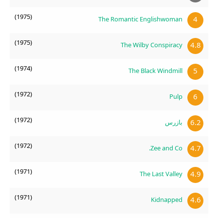
(1975)
4
The Romantic Englishwoman
(1975)
4.8
The Wilby Conspiracy
(1974)
5
The Black Windmill
(1972)
6
Pulp
(1972)
6.2
بازرس
(1972)
4.7
Zee and Co.
(1971)
4.9
The Last Valley
(1971)
4.6
Kidnapped