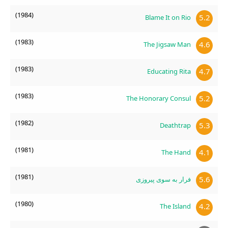
(1984)
5.2
Blame It on Rio
(1983)
4.6
The Jigsaw Man
(1983)
4.7
Educating Rita
(1983)
5.2
The Honorary Consul
(1982)
5.3
Deathtrap
(1981)
4.1
The Hand
(1981)
5.6
فرار به سوی پیروزی
(1980)
4.2
The Island