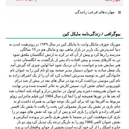
مهارت‌های فرعی: رانندگی
بیوگرافی / زندگی‌نامه مایکل کین
موریک جوزف مایکل وایت یا مایکل کین در سال ۱۹۳۹ در روترهیت لندن به
دنیا آمدپدرش یک باربر در بازار ماهی بود و مایکل هم در 15 سالگی
مدرسه را رها کرد و پیش از آن که در کره به ارتش انگلستان ملحق شود
تن به کارهای پست و پیش افتاده داد.پس از بازگشت به انگلستان جذب
هنر نمایش شد و خواست به آن نزدیک شود اما اولین چیزی که گیرش آمد
یک شغل ساده به عنوان دستیار مدیر صحنه بود.او نام کین را به عنوان نام
خانوادگی اش به توصیه مدیرش انتخاب کرد که آن را از یک اشراف زاده به
نام کین موتینی برداشت کرده بود.در سال های بعد در بیش از صد درام
تلویزیونی ایفای نقش کرد، سپس کارش به تئاتر کشیده شده و در نهایت
به عنوان هنرپیشه ذخیره پیتر اوتول در نمایش دراز و کوتاه بلند انتخاب شد
که بعد ها در تورها همیشه او را ایفا کرد.سال 1964 این فیلم ماجرایی زولو
مربوط به آفریقا بود که برای کین یک توجه جهانی به همراه داشت.او به
جای بازی در نقش یک سرباز معمولی این بخت را یافت تا نقش یک افسر
اشراف زاده و ناتوان را بازی کند و پس از آن بود که نقش های مهم تر را
بازی کرد.موفقیت کین در سینما با نقش هری پالمر در پرونده ایبکرس و
نقش عنوان الفی 1966 وی را به بازیگر درجه یک تبدیل کرد.وی دو بار
جایزه اسکار را از آن خود کرده است.بخشی از جوایز وافتخارات برنده