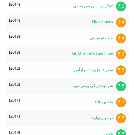
(2014)
7.2
کینگزمن: سرویس مخفی
می‌دانید حتما برای ما ارسال کنید.
(2014)
3.4
Eliza Graves
(2013)
6.4
حالا منو میبینی
(2013)
5.2
Mr. Morgan's Last Love
(2012)
5.3
سفر ۲: جزیره اسرارآمیز
(2012)
7.8
شوالیه تاریکی برمی خیزد
(2011)
6.1
ماشین ها ۲
(2011)
6.3
نومئو و ژولیت
(2010)
8.7
تلقین