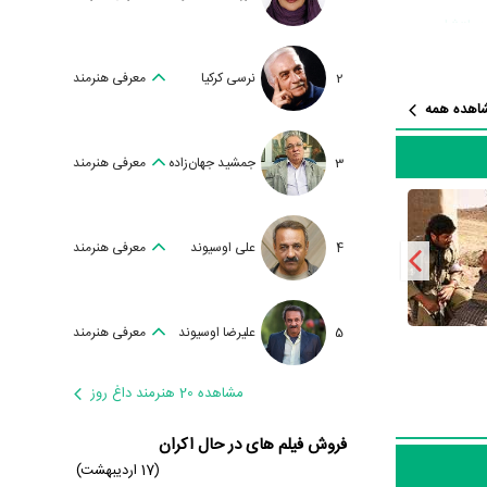
دولتشاهی
،
ظر تعداد بازیگران می‌توان
2
نرسی کرکیا
معرفی هنرمند
یار دشواری
اهده همه
ینه موفق
3
جمشید جهان‌زاده
معرفی هنرمند
رادان
و
4
علی اوسیوند
معرفی هنرمند
راب‌نژاد
5
علیرضا اوسیوند
معرفی هنرمند
مشاهده 20 هنرمند داغ روز
انان زیادی
فروش فیلم های در حال اکران
تا زندگی خود
(17 اردیبهشت)