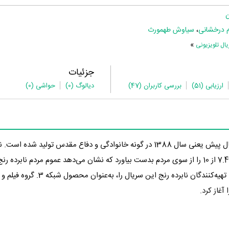
ن
 درخشانی
،
سیاوش طهمورث
»
ل تلویزیونی
جزئیات
ارزیابی
(51)
بررسی کاربران
(47)
دیالوگ
(0)
حواشی
(0)
در 16 سال پیش یعنی سال 1388 در گونه خانوادگی و دفاع مقدس تولید شده است
نمره 7.4 از 10 را از سوی مردم بدست بیاورد که نشان می‌دهد عموم مردم نابرده رن
تهیه‌کنندگان نابرده رنج این سریال را، به‌