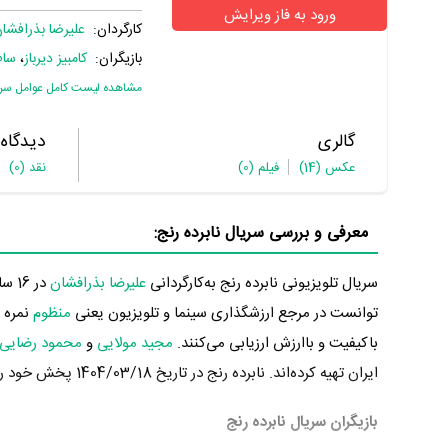
ورود به فاز ویرایش
کارگردان:
علیرضا بذرافشا
بازیگران:
کامبیز دیرباز
،
سام
مشاهده لیست کامل عوامل سریا
گالری
دیدگاه
عکس
(14)
فیلم
(0)
نقد
(0)
معرفی و بررسی سریال نابرده رنج:
سریال تلویزیونی نابرده رنج به‌کارگردانی
علیرضا بذرافشان
توانست در مرجع ارزشگذاری سینما و تلویزیون یعنی
منظوم
باکیفیت و باارزش ارزیابی می‌کنند.
مجید مولایی
و
محمود رضایی
ایران تهیه کرده‌اند. نابرده رنج در تاریخ 1404/03/18 پخش خود را آغاز کرد.
بازیگران سریال نابرده رنج