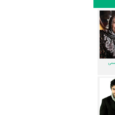
شم گرامی
 رنج
 صادق‌پور
و
اسمی
ابرده رنج را
ل‌محمدی
بیبی
و
رسول
ج و اشاره