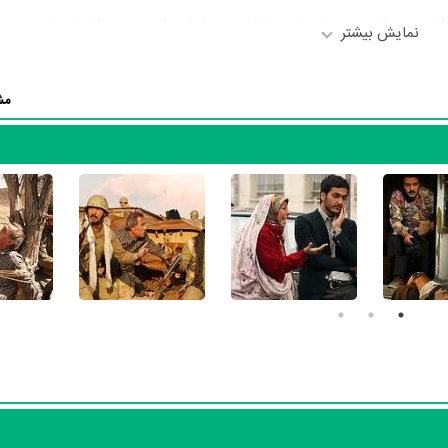
گرانی چون
کامبیز دیرباز
،
سام درخشانی
،
سیاوش طهمورث
،
میلاد کی‌مرام
،
سحر 
نمایش بیشتر
به ایفای نقش و بازیگری پرداخته‌اند. در سریال نابرده رنج حدود 22 بازیگر جلوی دوربین رفته‌اند که از ن
یال نابرده رنج باتوجه به بازی گرفتن از این تعداد بازیگر و مدیریت آنها کار بس
مش
و به‌عنوان بازیگردان و همچنین تیم بازیگری نابرده رنج توانسته‌اند در این زم
دین حجازی
،
مینا جعفرزاده
،
شیلان رحمانی
،
حسین مهری
،
سیما مطلبی
،
رزاق 
 نابرده رنج توسط
علیرضا بذرافشان
و
سارا خسروآبادی
براساس طرحی از
حسین ت
رسانه‌ها درباره داستان نابرده رنج منتشر شده است، می‌خوانیم: «در حالیکه جو
 جنگ می‌روند؛ اسد با پول‌های نزول مقدار زیادی جنس قاچاق خریداری می‌کند 
داده و طلبکارانش حکم جلب او را می‌گیرند و...»