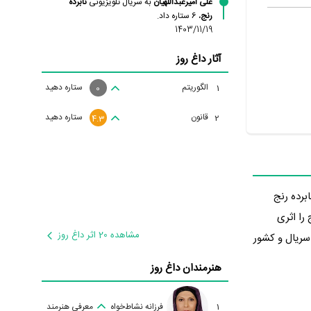
علی امیرعبداللهیان
به سریال تلویزیونی
نابرده
رنج
، 6 ستاره داد.
1403/11/19
آثار داغ روز
الگوریتم
ستاره دهید
1
0
قانون
ستاره دهید
2
4.3
. نابرده رنج
ج را اثری
مشاهده 20 اثر داغ روز
عنوان محصول شبکه 3. گروه فیلم و سریال و کشور
هنرمندان داغ روز
1
فرزانه نشاط‌خواه
معرفی هنرمند