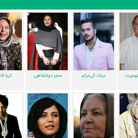
دارید، بهتر است بدانید مدیر فیلمبرداری آن
فرشاد خالقی
،
علی محمدزاده
و
ها
یست؟ تدوین نابرده رنج را
سیاوش کردجان
انجام داده است. اگر صدای نابرده
یال نابرده رنج یعنی
امیر پرتوزاده
،
شهرام متولی‌باشی
،
علیرضا افخمی
و
داریوش
همورث
میلاد کی‌مرام
سحر دولتشاهی
ثریا ق
ی صحنه سریال نابرده رنج را انجام نموده و
حسین مجد
طراحی لباس سریال ن
ابرده رنج را برعهده داشت. موسیقی متن سریال نابرده رنج اثر
سعید انصاری
و
امیری
هست. طراحی جلوه‌های ویژه بصری سریال نابرده رنج توسط
میلاد گ
توسط
محسن روزبهانی
و
حمیدرضا رسویان
انجام شده است.
اول کارگردان سریال نابرده رنج،
امین رحمتی
،
فرزانه نوری کرمانشاهی
،
فرج ح
رآبادی
مدیر صحنه سریال نابرده رنج،
غزل رشیدی
منشی صحنه سریال نابرده رن
منظوم
یک صفحه اختصاصی دارند.