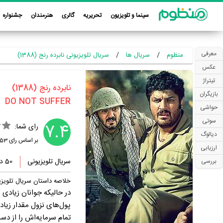
سینما و تلویزیون
تحریریه
گالری
هنرمندان
جشنواره
معرفی
منظوم
سریال ها
سریال تلویزیونی نابرده رنج (1388)
عکس
تیتراژ
‏نابرده رنج‏ (1388)
بازیگران
حواشی
سوتی
7.4
رای شما:
دیالوگ
بر اساس رای
53
ارزیابی
سریال تلویزیونی
50 دقیقه
بررسی
خلاصه داستان سریال تلویزیو
در حالیکه جوانان زیادی ب
پول‌های نزول مقدار زیاد
تمام سرمایه‌اش را از دس