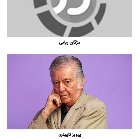
مژگان ربانی
پرویز تاییدی