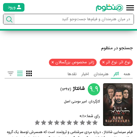
ورود
جستجو در منظوم
×
×
نوع اثر: نوع اثر
ژانر: مخصوص بزرگسالان
همه
آثار
هنرمندان
اخبار
نقدها
9.9
شانتاژ
(1397)
کارگردان:
امیر مومنی اصل
0
رای شما:
/
10
فیلم سینمایی شانتاژ ، درباره مردی سرشناس و ثروتمند است که همسرش توسط یک گروه