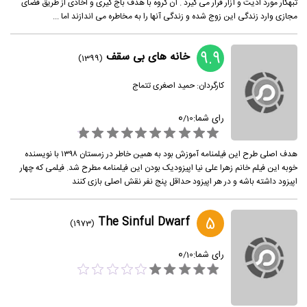
تبهکار مورد اذیت و آزار قرار می گیرد . آن گروه با هدف باج گیری و اخاذی از طریق فضای
مجازی وارد زندگی این زوج شده و زندگی آنها را به مخاطره می اندازند اما ...
9.9
خانه های بی سقف
(1399)
کارگردان:
حمید اصغری تتماج
0
رای شما:
/
10
هدف اصلی طرح این فیلمنامه آموزش بود به همین خاطر در زمستان ۱۳۹۸ با نویسنده
خوبه این فیلم خانم زهرا علی نیا اپیزودیک بودن این فیلمنامه مطرح شد. فیلمی که چهار
اپیزود داشته باشه و در هر اپیزود حداقل پنج نفر نقش اصلی بازی کنند
5
The Sinful Dwarf
(1973)
0
رای شما:
/
10