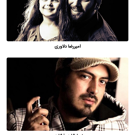
امیررضا دلاوری