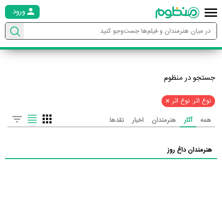
ورود
جستجو در منظوم
×
نوع اثر: نوع اثر
همه
آثار
هنرمندان
اخبار
نقدها
هنرمندان داغ روز