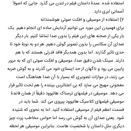
استفاده شده. عمدۀ داستان فیلم در لندن می گذرد. جایی که اصولاً
آسمانی ابری دارد.
2) استفاده از موسیقی و افکت صوتی هوشمندانه
برای فهمیدن این مورد می توانیم آزمایش ساده ای انجام دهیم. یک
بار یکی از صحنه های این فیلم را بدون صدا تماشا کنیم. بار دیگر
صدای آن سکانس را بدون تصویر گوش دهیم. هر دو به نوبۀ خود تا
حدی تاثیر گذارند. اما بدون همدیگر فاقد قدرتی هستند که با هم
دارند. سینک شدنِ دقیق صدا، موسیقی و افکت صوتی ای که به مرور
پایین می رود و ناگهان از حد ایستای خود می گذرند و به گوش ضربه
می زنند، در موازات تصویری که بسیار با آن صدا هماهنگ است
معجونی مهیج می سازد که بی اعتناترین بیننده را هم تحت تاثیر قرار
می دهد. موسیقی در فیلمهای ترسناک هالیوود دقیقاً از همان قاعدۀ
موسیقیِ فیلمهای کلاسیک هالیوود پیروی می کند. شما باید در
قسمت اعظم فیلم از موسیقی استفاده کنید. اما به نحوی که شنیده
شود. یعنی صدای آن به گوش می رسد اما حواس مخاطب پرت چیز
دیگری مثل داستان یا شخصیت هاست. بنابراین موسیقی هر لحظه