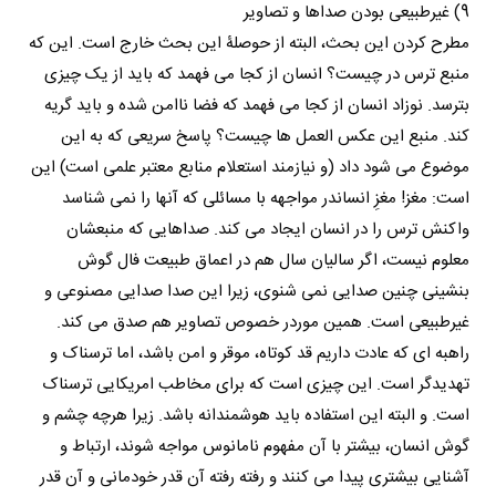
9) غیرطبیعی بودن صداها و تصاویر
مطرح کردن این بحث، البته از حوصلۀ این بحث خارج است. این که
منبع ترس در چیست؟ انسان از کجا می فهمد که باید از یک چیزی
بترسد. نوزاد انسان از کجا می فهمد که فضا ناامن شده و باید گریه
کند. منبع این عکس العمل ها چیست؟ پاسخ سریعی که به این
موضوع می شود داد (و نیازمند استعلام منابع معتبر علمی است) این
است: مغز! مغزِ انساندر مواجهه با مسائلی که آنها را نمی شناسد
واکنش ترس را در انسان ایجاد می کند. صداهایی که منبعشان
معلوم نیست، اگر سالیان سال هم در اعماق طبیعت فال گوش
بنشینی چنین صدایی نمی شنوی، زیرا این صدا صدایی مصنوعی و
غیرطبیعی است. همین موردر خصوص تصاویر هم صدق می کند.
راهبه ای که عادت داریم قد کوتاه، موقر و امن باشد، اما ترسناک و
تهدیدگر است. این چیزی است که برای مخاطب امریکایی ترسناک
است. و البته این استفاده باید هوشمندانه باشد. زیرا هرچه چشم و
گوش انسان، بیشتر با آن مفهوم نامانوس مواجه شوند، ارتباط و
آشنایی بیشتری پیدا می کنند و رفته رفته آن قدر خودمانی و آن قدر