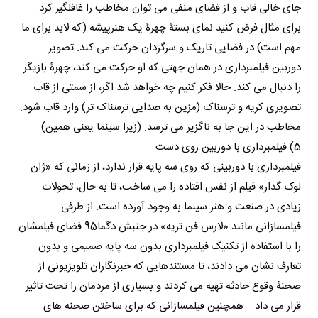
جای خالی قاب و از فضای منفی می توان مخاطب را غافلگیر کرد.
برای مثال فرض کنید نمای بستۀ چهرۀ یک هنرپیشه (که لابد برای ما
مهم است) در فضایی تاریک و سرگردان حرکت می کند. تصویر
دوربین فیلمبرداری در همان جهتی که او حرکت می کند، چهرۀ بازیگر
را دنبال می کند. حالا فکر کنیم چه خواهد شد اگر، از سمتی از قاب
تصویری کریه و ترسناک (مزین به صدایی ترسناک تر) وارد قاب شود.
مخاطب در این جا به ناگزیر می ترسد. (زیرا سینما یعنی همین)
5) فیلمبرداری با دوربین روی دست
فیلمبرداری با دوربینی که روی سه پایه قرار ندارد، از زمانی که «ژان
لوک گدار» فیلم از نفس افتاده را می ساخت، تا به حال، تحولات
زیادی در صنعت و هنر سینما به وجود آورده است. از طرفی
فیلمسازانی مانند «لارس فن تریه» در جنبش دگما95 فضای فیلمشان
را با استفاده از تکنیک فیلمبرداری بدون سه پایه صمیمی و بدون
تعارف نشان می دادند، تا مستندهایی که خبرنگاران تلویزیونی از
صحنۀ وقوع حادثه تهیه می کردند و بسیاری از مردمان را تحت تاثیر
قرار می داد... همچنین فیلمسازانی که برای ساختن صحنه های