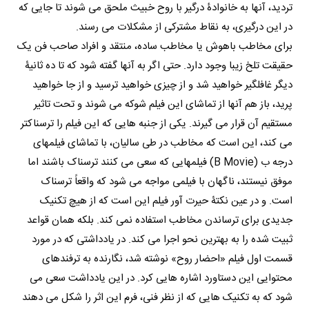
تردید، آنها به خانوادۀ درگیر با روح خبیث ملحق می شوند تا جایی که
در این درگیری، به نقاط مشترکی از مشکلات می رسند.
برای مخاطب باهوش یا مخاطب ساده، منتقد و افراد صاحب فن یک
حقیقت تلخ زیبا وجود دارد. حتی اگر به آنها گفته شود که تا ده ثانیۀ
دیگر غافلگیر خواهید شد و از چیزی خواهید ترسید و از جا خواهید
پرید، باز هم آنها از تماشای این فیلم شوکه می شوند و تحت تاثیر
مستقیم آن قرار می گیرند. یکی از جنبه هایی که این فیلم را ترسناکتر
می کند، این است که مخاطب در طی سالیان، با تماشای فیلمهای
درجه ب (B Movie) فیلمهایی که سعی می کنند ترسناک باشند اما
موفق نیستند، ناگهان با فیلمی مواجه می شود که واقعاً ترسناک
است. و در عین نکتۀ حیرت آور فیلم این است که از هیچ تکنیک
جدیدی برای ترساندن مخاطب استفاده نمی کند. بلکه همان قواعد
ثبیت شده را به بهترین نحو اجرا می کند. در یادداشتی که در مورد
قسمت اول فیلم «احضار روح» نوشته شد، نگارنده به ترفندهای
محتوایی این دستاورد اشاره هایی کرد. در این یادداشت سعی می
شود که به تکنیک هایی که از نظر فنی، فرم این اثر را شکل می دهند