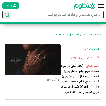
ورود
منظوم
نقدها
خب حق داری بترسی
احضار 2
/ نقد
خب حق داری بترسی
سینا همای
:
(یادداشتی در مورد
قسمت دوم فیلم احضار روح)
(احضار روح2 از منظر تکنیکی)
19 آذر 1395
قسمت دومِ فیلم «احضار روح»
(Conjuring II) یکی از ترسناک
ترین فیلمهای سال 2016 بود....