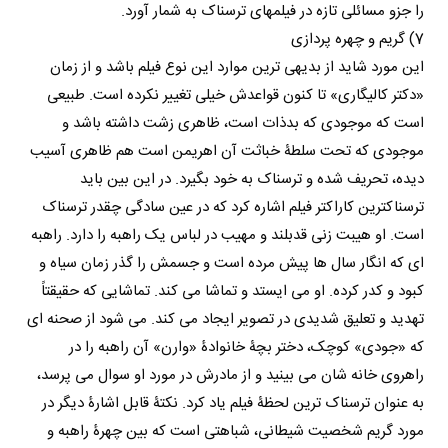
را جزو مسائلی تازه در فیلمهای ترسناک به شمار آورد.
7) گریم و چهره پردازی
این مورد شاید از بدیهی ترین موارد این نوع فیلم باشد و از زمان
«دکتر کالیگاری» تا کنون قواعدش خیلی تغییر نکرده است. طبیعی
است که موجودی که بدذات است، ظاهری زشت داشته باشد و
موجودی که تحت سلطۀ خباثت آن اهریمن است هم ظاهری آسیب
دیده، تحریف شده و ترسناک به خود بگیرد. در این بین باید
ترسناکترین کاراکتر فیلم اشاره کرد که در عین سادگی چقدر ترسناک
است. او هیبت زنی قدبلند و مهیب در لباس یک راهبه را دارد. راهبه
ای که انگار سال ها پیش مرده است و جسمش را گذر زمان سیاه و
کبود و کدر کرده. او می ایستد و تماشا می کند. تماشایی که حقیقتاً
تهدید و تعلیق شدیدی در تصویر ایجاد می کند. می شود از صحنه ای
که «جودی» کوچک، دختر بچۀ خانوادۀ «وارن» آن راهبه را در
راهروی خانه شان می بینید و از مادرش در مورد او سوال می پرسد،
به عنوان ترسناک ترین لحظۀ فیلم یاد کرد. نکتۀ قابل اشارۀ دیگر در
مورد گریم شخصیت شیطانی، شباهتی است که بین چهرۀ راهبه و