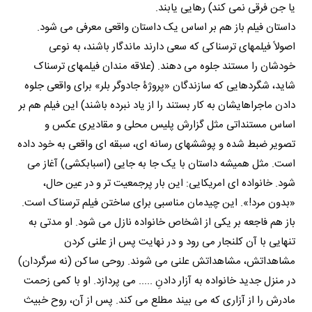
یا جن فرقی نمی کند) رهایی یابند.
داستان فیلم باز هم بر اساس یک داستان واقعی معرفی می شود.
اصولاً فیلمهای ترسناکی که سعی دارند ماندگار باشند، به نوعی
خودشان را مستند جلوه می دهند. (علاقه مندان فیلمهای ترسناک
شاید، شگردهایی که سازندگان «پروژۀ جادوگر بلر» برای واقعی جلوه
دادن ماجراهایشان به کار بستند را از یاد نبرده باشند) این فیلم هم بر
اساس مستنداتی مثل گزارش پلیس محلی و مقادیری عکس و
تصویر ضبط شده و پوششهای رسانه ای، سبقه ای واقعی به خود داده
است. مثل همیشه داستان با یک جا به جایی (اسبابکشی) آغاز می
شود. خانواده ای امریکایی: این بار پرجمعیت تر و در عین حال،
«بدون مرد!». این چیدمان مناسبی برای ساختن فیلم ترسناک است.
باز هم فاجعه بر یکی از اشخاص خانواده نازل می شود. او مدتی به
تنهایی با آن کلنجار می رود و در نهایت پس از علنی کردن
مشاهداتش، مشاهداتش علنی می شوند. روحی ساکن (نه سرگردان)
در منزل جدید خانواده به آزار دادنِ ..... می پردازد. او با کمی زحمت
مادرش را از آزاری که می بیند مطلع می کند. پس از آن، روح خبیث