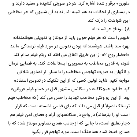
«لورن» برقرار شده اشاره کرد. هر دو صورتی کشیده و سفید دارند و
در بسیاری از لحظات به هم شبیه اند. نه به آن شبیهی که هر مخاطبی
این شباهت را درک کند.
8) مونتاژ هوشمندانه
طبیعی است که هر فیلم خوبی باید از مونتاژ یا تدوینی هوشمندانه
بهره مند باشد. هوشمندانه بودن تدوین در مورد فیلم ترسناکی مانند
«احضار روح 2» از این طریق اتفاق می افتد که ریتم فیلم مدام کند
شود، به قدری مخاطب به تصویری ایستا عادت کند. به فضایی نرمال
و ناگهان به صورت تهاجمی مخاطب را با سیلی از تصاویر شلاقی
مواجه کنیم. شاید اولین کسی که از این تکنیک در تدوین استفاده
کرد «آلفرد هیچکاک» در سکانس مشهور قتل در حمام فیلم «روانی»
بود. از این رو وقتی مخاطب تهدید را حس می کند (که مخاطب فیلم
ترسناک اصولاً از قبل می داند که پای فیلمی نشسته است که قرار
است او را بترساند) در واقع در سکانسهای آرام و فضای امن فیلم هم
دچار تعلیق است، تا جایی که از جانب همان تصاویر مونتاژ شده که با
صدای ضبط شده هماهنگ است، مورد تهاجم قرار بگیرد.