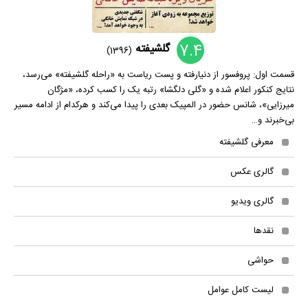
7.4
گلشیفته
(1396)
قسمت اول: پروفسور از دنیارفته و پست ریاست به «راحله گلشیفته» می‌رسد،
نتایج کنکور اعلام شده و «گلی دلگشا» رتبه یک را کسب کرده، «مژگان
میرزایی»، شانس حضور در المپیک بعدی را پیدا می‌کند و هرکدام از ادامه مسیر
بی‌خبرند و…
معرفی گلشیفته
گالری عکس
گالری ویدیو
نقدها
حواشی
لیست کامل عوامل