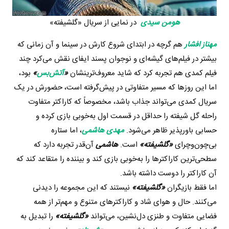
هومن سیدی
در نمایی از سریال «گلشیفته»
مهناز افشار
هم گرچه در ابتدای شروع کارش در سینما و آن زمانی که
بیشتر در فیلم‌های گیشه‌ای و نوجوان پسند ایفای نقش می‌کرد چند
فیلم کمدی هم تجربه کرد که شاید معروف‌ترینشان
«
آتش‌بس
»
بود،
اما این روزها که مسیر متفاوتی در پیش‌گرفته است، حضورش در یک
سریال کمدی می‌تواند جذاب باشد، مخصوصاً که کاراکتر متفاوت
راحله گل شیفته را حداقل در قسمت اول به‌خوبی بازی کرده و
حسابی باورپذیر ظاهر می‌شود.
مهدی هاشمی
، اما ستاره
بی‌چون‌وچرای
«گلشیفته»
است.
هاشمی
آن‌قدر تجربه دارد که
سطحی‌ترین کاراکترها را به‌خوبی بازی کند و بیننده را متقاعد کند که
آن کاراکتر را دوست داشته باشد.
اما فقط بازیگران
«گلشیفته»
نیستند که این مجموعه را دیدنی
می‌کنند. حال و هوای شاد و کاراکترهای متنوع و مهم‌تر از همه
فضایی متفاوت و طنزی دل‌نشین، می‌تواند
«گلشیفته»
را تبدیل به