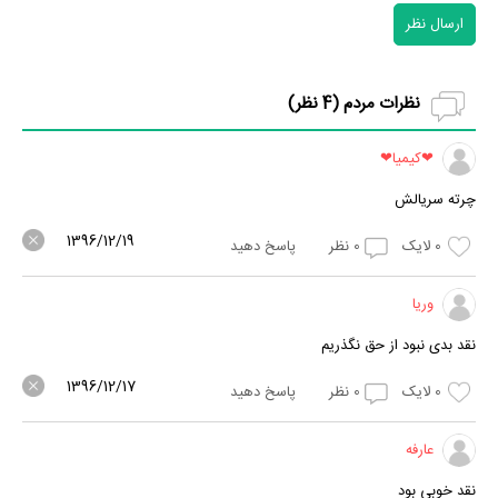
ارسال نظر
نظرات مردم (
4
نظر)
❤کیمیا❤
چرته سریالش
1396/12/19
0
لایک
0
نظر
پاسخ دهید
وریا
نقد بدی نبود از حق نگذریم
1396/12/17
0
لایک
0
نظر
پاسخ دهید
عارفه
نقد خوبی بود