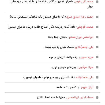
محمدتقی فهیم
: ماجرای نیمروز؛ کلاس فیلمسازی با تدریس مهدویانِ
جوان
حمید رضا امیدی سرور
: آیا ماجرای نیمروز یک شاهکار سینمایی ست؟
محمد قوچانی
: یادداشت روزنامه نگار اصلاح طلب درباره ماجرای نیمروز
ابوالفضل نوری‌مقدم
: تافته‌ی جدا بافته
علی جعفرآبادی
: دست نزدن به تیم برنده
مریم حبیبی
: یک واقعه تاریخی و مهم
جواد موگویی
: روزهای خونین تهران
علی همت‌زاده
: نقد، تحلیل و بررسی فیلم «ماجرای نیمروز»
آرش فهیم
: از کابوس تا حماسه
حسام‌الدین ابوالحسنی
: فوق‌العاده و اعجاب‌انگیز