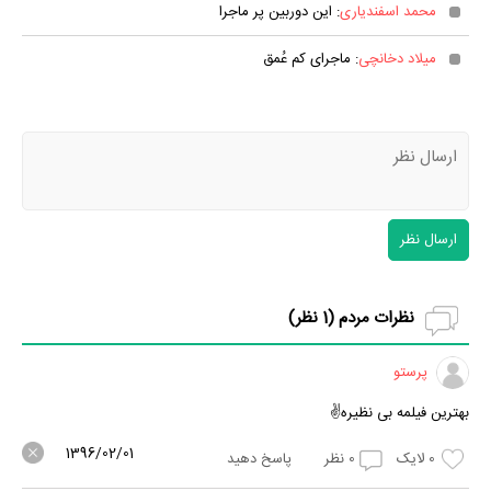
محمد اسفندیاری
: این دوربین پر ماجرا
میلاد دخانچی
: ماجرای کم عُمق
ارسال نظر
نظرات مردم (
1
نظر)
پرستو
بهترین فیلمه بی نظیره✌
1396/02/01
0
لایک
0
نظر
پاسخ دهید