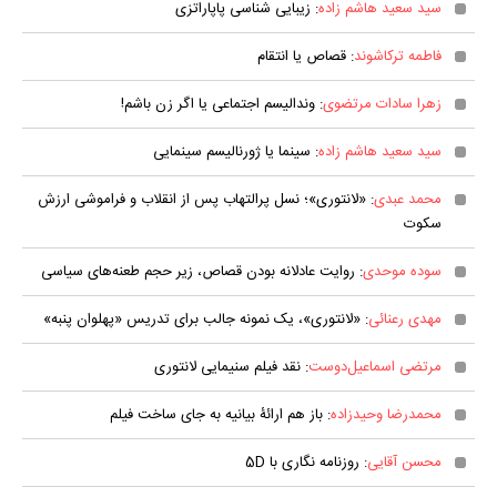
سید سعید هاشم زاده
: زیبایی شناسی پاپاراتزی
فاطمه ترکاشوند
: قصاص یا انتقام
زهرا سادات مرتضوی
: وندالیسم اجتماعی یا اگر زن باشم!
سید سعید هاشم زاده
: سینما یا ژورنالیسم سینمایی
محمد عبدی
: «لانتوری»؛ نسل پرالتهاب پس از انقلاب و فراموشی ارزش
سکوت
سوده موحدی
: روایت عادلانه بودن قصاص، زیر حجم طعنه‌های سیاسی
مهدی رعنائی
: «لانتوری»، یک نمونه جالب برای تدریس «پهلوان پنبه»
مرتضی اسماعیل‌دوست
: نقد فیلم سنیمایی لانتوری
محمدرضا وحیدزاده
: باز هم ارائۀ بیانیه به جای ساخت فیلم
محسن آقایی
: روزنامه نگاری با 5D