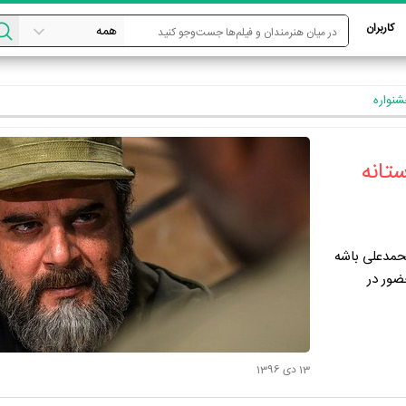
کاربران
شنواره
تانه
حمدعلی باشه
ضور در
13 دی 1396