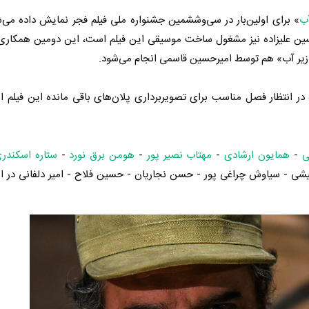
آب
» برای اولین‌بار در سی‌وششمین جشنواره ملی فیلم فجر نمایش داده می‌ش
ین علیزاده نیز مشغول ساخت موسیقی این فیلم است، این دومین همکاری ع
 زیر آب» هم توسط امیرحسین قاسمی انجام می‌شود.
 انتظار فصل مناسب برای تصویربرداری پلان‌های باقی‌ مانده این فیلم 
ی
-
همایون ارشادی
-
مهتاب نصیر پور
-
هومن برق نورد
-
ستاره اسکندر
ی - سیاوش چراغی پور - حسن نجاریان - حسین فلاح - امیر دلفانی در ای