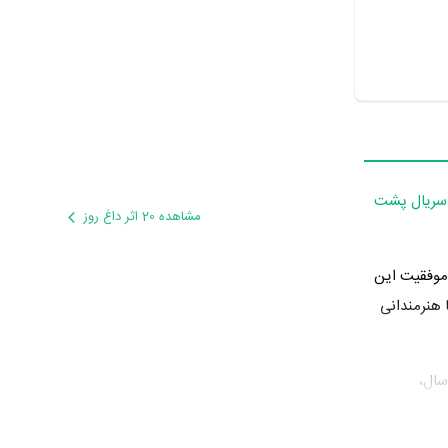
سریال پشت
مشاهده 20 اثر داغ روز
موفقیت این
 هنرمندانی
 سال،