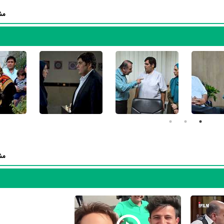
ر
سریال پشت کنکوری‌ها
بوده است. رضا داوودنژاد سال 1381 در 22 سالگی در
مش
ت خود، آن نقش و همچنین خودش را میان مخاطبان تلویزیون مطرح کند. او
نست با بازی در
سریال پشت کنکوری‌ها
تجربه بازیگری موفقی برای خود رقم ب
 ناصرنصیر
و
برزو ارجمند
بر تجارب او افزود.
سریال نون وریحون
نیز بازی کرده است. رضا داوودنژاد این‌بار با
فر
 چون
برزو ارجمند
،
علی قربان‌زاده
،
امیرحسین رستمی
و
مهران رنجبر
همکاری دا
 حرفه‌های دیگر نیز فعال بوده است. رضا داوودنژاد علاوه‌بر بازیگر به‌عنوان مج
آثار رضا داوودنژاد در حرفه‌ی مجری طرح،
فیلم چارسو
،
فیلم تیغ زن
،
فیلم وقتی 
،
فیلم بچه‌های بد
است.
مش
در مدت زمان بازیگری خود، هم در تلویزیون و هم در سینما بازی کرده است. ر
داوودنژ