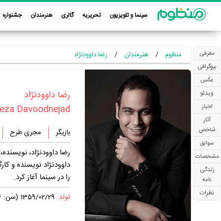
سینما و تلویزیون
تحریریه
گالری
هنرمندان
جشنواره
معرفی
منظوم
هنرمندان
رضا داوودنژاد
بیوگرافی
عکس
‏رضا داوودنژاد‏
ویدئو
اخبار
eza Davoodnejad
آثار
شاخص
بازیگر
مجری طرح
سوابق
مشخصات
زندگی
را در سینما آغاز کرد.
نامه
نظرات
تولد:
1359/02/29 (سن: 46 سال)