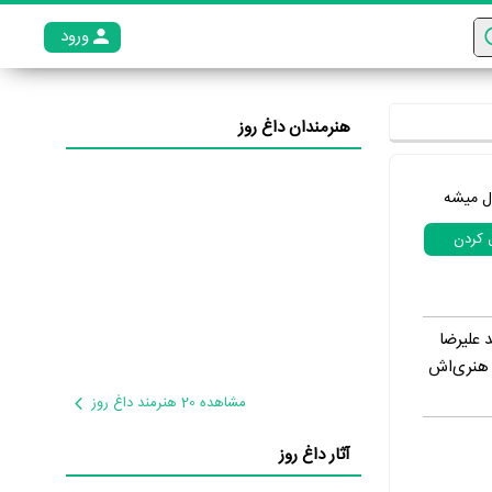
ورود
عضو م
هنرمندان داغ روز
ل میشه
ل کردن
لد شد. وی فرزند علیرضا
ی‌پناه»، فعالیت هنری‌اش
مشاهده 20 هنرمند داغ روز
آثار داغ روز