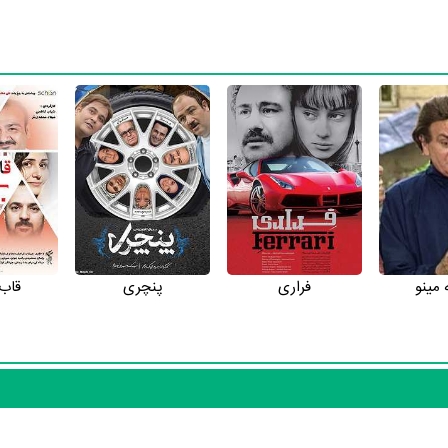
 مینو
فراری
پنچری
قاب 