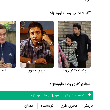
رضا داوودنژاد می‌دانید حتما برای ما ارسال کنید.
آثار شاخص رضا داوودنژاد
پشت کنکوری‌ها
نون و ریحون
باغچه
سوابق کاری رضا داوودنژاد
اضافه کردن اثر به سوابق رضا داوودنژاد
بازیگر
مجری طرح
نویسنده
مهمان