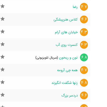
4.7
رضا
4.6
کلاس هنرپیشگی
4.3
خیابان های آرام
4.3
کنسرت روی آب
6.8
نون و ریحون
(سریال تلویزیونی)
4.7
همه چی آرومه
4.8
زنها شگفت‌ انگیزند
4.6
دردسر بزرگ