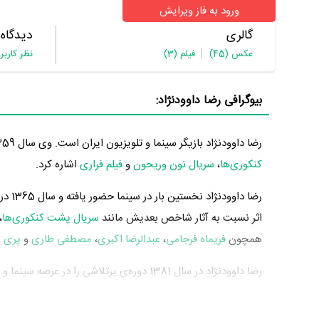
ورود به فاز ویرایش
گالری
دیدگاه
عکس
(45)
فیلم
(3)
نظر کاربر
بیوگرافی رضا داوودنژاد:
رضا داوودنژاد بازیگر سینما و تلویزیون ایران است. وی سال 1359 چشم به جهان گشود. از مهم‌ترین آثار رضا داوودنژاد می‌توان به بازیگری در
کنکوری‌ها
،
سریال نون وریحون
و
فیلم فراری
اشاره کرد.
رضا داوودنژاد نخستین بار در سینما حضور یافته و سال 1365 در 6 سالگی در
اثر نسبت به آثار شاخص بعدیش مانند
سریال پشت کنکوری‌ها
،
همچون
فریماه فرجامی
،
عبدالرضا اکبری
،
مصطفی طاری
و
پری ا
رضا داوودنژاد در سال 1381 دوره‌ی پرتلاشی را
بازیگری در
سریال پشت کنکوری‌ها
به کارگردانی
پریسا بخت‌آور
م