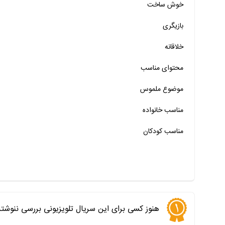
خوش ساخت
خیر
تقریبا
بله
بازیگری
خیر
تقریبا
بله
خلاقانه
خیر
تقریبا
بله
محتوای مناسب
خیر
تقریبا
بله
خیر
تقریبا
بله
موضوع ملموس
خیر
تقریبا
بله
مناسب خانواده‌
مناسب کودکان
هنوز کسی برای این سریال تلویزیونی بررسی ننوشت