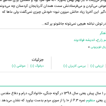
زودتر می‌رفت تا بار بهتر بهش بخوره. اگه هوا سرد بود و مشکلی برای مناطق س
عوض می‌کردن و می‌فرستادنش سمت همدان آذربایجان کردستان چه می‌دونم
‌گیر. این آخریا زیاد حالش میزون نبود؛ خودش چیزی نمی‌گفت ولی ماها که
در توش نباشه هیچی نمی‌تونه جاشونو پر کنه...
هنگر
م زارع
،
اندیشه فولادوند
»
ل تلویزیونی
جزئیات
ارزیابی
(0)
بررسی کاربران
(0)
دیالوگ
(0)
حواشی
(0)
در 1 سال پیش یعنی سال 1398 در گونه جنگی، خانوادگی، درام و دفاع 
ن یعنی
منظوم
نمره 6.3 از 10 را از سوی مردم بدست بیاورد که نشان می‌ده