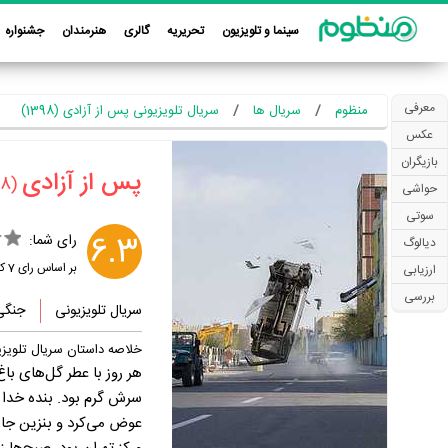
سینما و تلویزیون
تحریریه
گالری
هنرمندان
جشنواره
معرفی
منظوم
سریال ها
سریال تلویزیونی پس از آزادی (1398)
عکس
بازیگران
‏پس از آزادی‏
(1398)
حواشی
سوتی
6.3
رای شما:
دیالوگ
بر اساس رای
7
کا
ارزیابی
بررسی
سریال تلویزیونی
جنگی
خلاصه داستان سریال تلویزی
سرش گرم بود. بنده خدا ا
عوض می‌کرد و بنزین جا ب