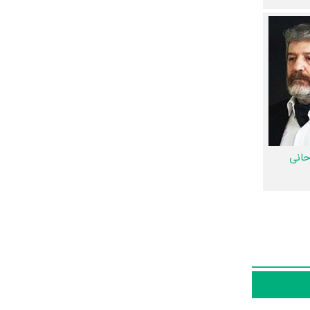
باشه آهنگر
و
حانی
پوستر سریال
دیالوگ برتر
 باید به‌کمک