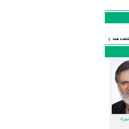
 که راننده بیابون
وب و مرکز
 و
ی‌گفت ولی
اهده همه
دی به طور
ب می‌شود.
ده سیفی
و
س از آزادی
رزاد
ازیگر با یکدیگر یک رابطه همکاری شکل گرفته که 72 همکاری برای اولین‌مرتبه