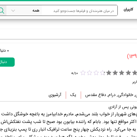
کاربران
0
دنبا
دنبا
0
/
10
ربر
, خانوادگی, درام, دفاع مقدس
یک
آرشیوی
ونی پس از آزادی
هر روز با عطر گل‌های باغ‌های شهریار از خواب بلند می‌شدم٬ مادرم خدابیامرز یه باغچه 
کثر مواقع تنها بود. بابام که راننده بیابون بود صبح تا شب پشت نفتکش‌اش 
ه جا می‌کرد. راه نزدیکش چهار پنج ساعت ترافیک انبار ری تا پمپ بنزینای ج