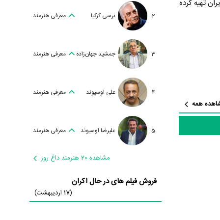
ران تهیه کرده
2
نرسی کرکیا
معرفی هنرمند
3
جمشید جهان‌زاده
معرفی هنرمند
ی
بازیگر جلوی دوربین رفته‌اند که از
4
علی اوسیوند
معرفی هنرمند
داد بازیگر و
اهده همه
گری پس از
5
علیرضا اوسیوند
معرفی هنرمند
اره کرد.
مشاهده 20 هنرمند داغ روز
فروش فیلم های در حال اکران
(17 اردیبهشت)
عطر گل‌های