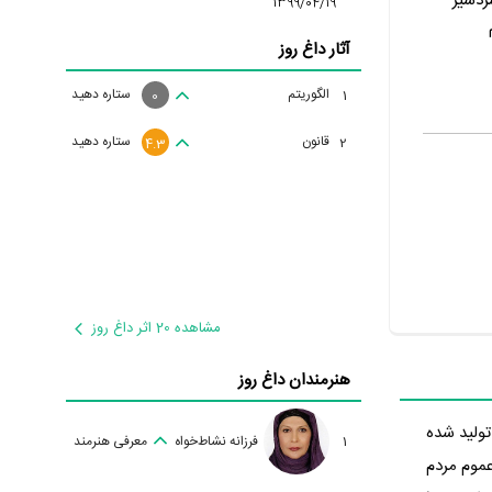
ردسیر
1399/04/19
آثار داغ روز
الگوریتم
ستاره دهید
1
0
قانون
ستاره دهید
2
4.3
مشاهده 20 اثر داغ روز
هنرمندان داغ روز
مقدس تولید شده
1
فرزانه نشاط‌خواه
معرفی هنرمند
د عموم مردم