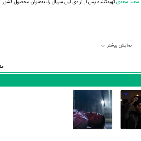
سعید سعدی
تهیه‌کننده پس از آزادی این سریال را، به‌عنوان محصول کشور ای
 بازیگرانی چون
اصغر همت
،
قاسم زارع
،
اندیشه فولادوند
،
رضا داوودنژاد
،
مرتض
نمایش بیشتر
به ایفای نقش و بازیگری پرداخته‌اند. در سریال پس از آزادی حدود 13 
کرد. از این‌لحاظ کارگردانی سریال پس از آزادی باتوجه به بازی گرفتن از این تع
مش
دعلی باشه‌آهنگر
به‌عنوان کارگردان و به‌عنوان بازیگردان و همچنین تیم بازی
 را نمایش دهند؟
سام کبودوند
،
آزاده سیفی
،
سارا شاهرودیان
،
امید روحانی
و
مهران قادری‌نیا
اش
امه پس از آزادی توسط
نیلوفر محلوجی
نوشته شده است.
رسانه‌ها درباره داستان پس از آزادی منتشر شده است، می‌خوانیم: «هر روز با 