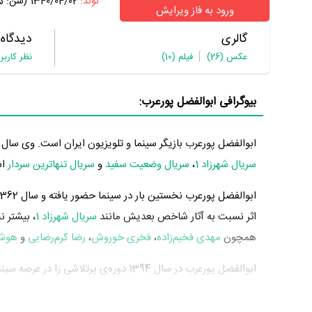
تولد:
1340/04/02 (سن: 65 سال)
ورود به فاز ویرایش
گالری
دیدگاه
عکس
(26)
فیلم
(10)
نظر کاربر
بیوگرافی ابوالفضل پورعرب:
ابوالفضل پورعرب بازیگر سینما و تلویزیون ایران است. وی سال 1340 چشم به جهان گشود. از مهم‌ترین آثار ابوالفضل پورعرب می‌توان به بازیگری در
سریال شهرزاد 1
،
سریال وضعیت سفید
و
سریال تنهاترین سردار
اش
ابوالفضل پورعرب نخستین بار در سینما حضور یافته و سال 1362 در 22 سالگی در
اثر نسبت به آثار شاخص بعدیش مانند
سریال شهرزاد 1
، بیشتر 
همچون
مهدی فخیم‌زاده
،
فخری خوروش
،
رضا کرم‌رضایی
و
هوشن
سریال مهم سینما و تلویزیون خود را به مردم معرفی کرد. آثار م
فیلم سایه های موازی
به کارگردانی
اصغر نعیمی
محسوب می‌شود