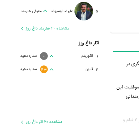
5
علیرضا اوسیوند
معرفی هنرمند
مشاهده 20 هنرمند داغ روز
آثار داغ روز
الگوریتم
ستاره دهید
1
0
قانون
ستاره دهید
2
4.3
موفقیت این
مندانی
ابوالفضل پورعرب در سال 1394 دوره‌ی پرتلاشی را در عرصه سینما و تلویزیون گذراند و در آثار مهمی بازی کرده است. او در این سال با بازی در 2 فیلم و
مشاهده 20 اثر داغ روز
 فتحی
و