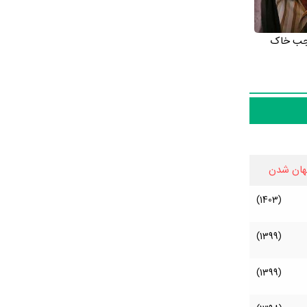
جب خاک
هان شدن
(1403)
(1399)
(1399)