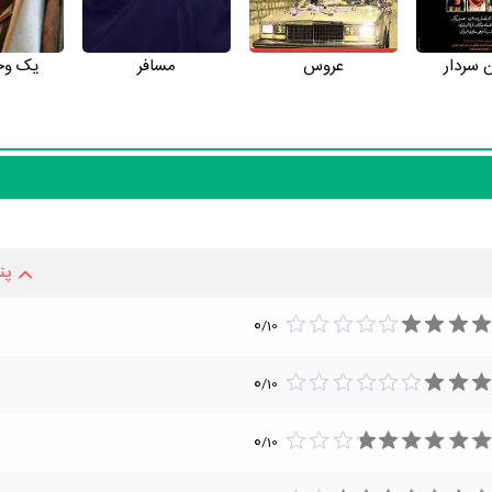
ن سردار
عروس
مسافر
یک و
پن
0
/
10
0
/
10
0
/
10