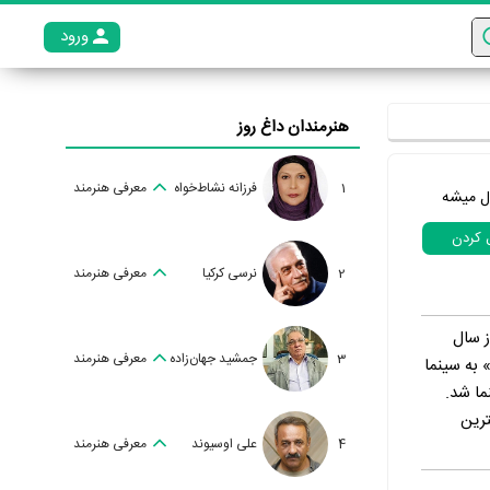
ورود
عضو م
هنرمندان داغ روز
1
فرزانه نشاط‌خواه
معرفی هنرمند
ل میشه
ل کردن
2
نرسی کرکیا
معرفی هنرمند
تر را از سال
3
جمشید جهان‌زاده
معرفی هنرمند
ر فیلم «زخمه» به سینما
ترین
4
علی اوسیوند
معرفی هنرمند