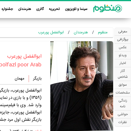
سینما و تلویزیون
تحریریه
گالری
هنرمندان
جشنواره
معرفی
منظوم
هنرمندان
ابوالفضل پورعرب
بیوگرافی
عکس
‏ابوالفضل پورعرب‏
ویدئو
اخبار
bolfazl poor Arab
آثار
شاخص
بازیگر
مهمان
سوابق
مشخصات
زندگی
وارد شد. وی با فیلم‌سینمایی «عروس» ساخته‎ی بهروز افخمی
نامه
ابوالفضل پورعرب، جایزه‌ی
حواشی
بازیگر نقش اول مرد جشنوا
نظرات