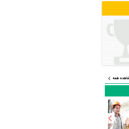
سریال
سریال با
 کنار
ید
ارگردانی
اهده همه
ین ابوالفضل
 سیمرغ برای
توانست در
 ابوالفضل پورعرب با هنرمندان بسیاری تجربه‌ی کار داشته است اما جالب است بدانید که در میان بازیگران رضا کرم‌رضایی با 6 مرتبه، مهتاج