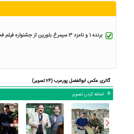
شاید یکی از مهم‌ترین بخش‌های بیوگرافی ابوالفضل پورعرب با
شهرزاد 1
نقش مهمی بازی کرده است که توانست با مهارت خود، 
حسن فتحی
همکاری داشته است. ابوالفضل پورعرب توانست با 
برنده 1 و نامزد 3 سیمرغ بلورین از جشنواره فیلم فجر
بازیگرانی نظیر
علی نصیریان
،
ترانه علیدوستی
،
سید شهاب حسینی
ابوالفضل پورعرب علاوه‌بر
سریال شهرزاد 1
، سال 1390 در 50 سالگی در
نعمت‌الله
یعنی کارگردان
سریال وضعیت سفید
و هنرمندانی چو
وی تاکنون موفقیت‌های بسیاری در جشنواره‌ها کسب کرده است. ابوالفضل پورع
گالری عکس ابوالفضل پورعرب
(26 تصویر)
سعید سهیلی
توانست در 15مین دوره جشنواره فیلم ف
پورعرب سال 1370 در 30 سالگی برای
فیلم نرگس
به کارگردانی
رخ
اضافه کردن تصویر
جایزه سیمرغ بلورین نقش اول مرد نامزد شود. همچنین ابوالفضل پورعرب سال 369
9مین دوره جشنواره فیلم فجر در بخش سودای سیمرغ برای جایزه سیمرغ بلورین نقش اول مرد نامزد شود.