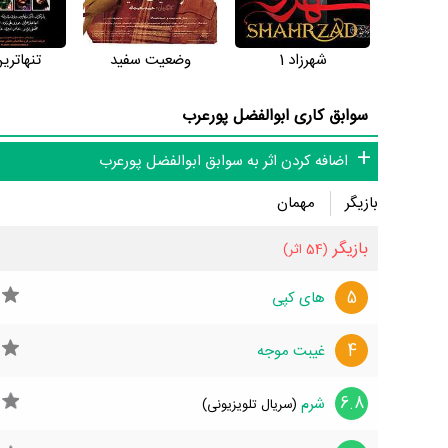
شهرزاد 1
وضعیت سفید
تنهاتری
سوابق کاری ابوالفضل پورعرب
اضافه کردن اثر به سوابق ابوالفضل پورعرب
بازیگر
مهمان
بازیگر
(54 اثر)
5
های کپی
4
غیبت موجه
6.8
شرم
(سریال تلویزیونی)