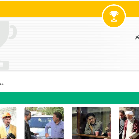
زی در
سریال شهرزاد 1
بوده است. ابوالفضل پورعرب سال 1394 در 54 سالگی در
آن نقش و همچنین خودش را میان مخاطبان تلویزیون مطرح کند. او در این 
بازی در
سریال شهرزاد 1
تجربه بازیگری موفقی برای خود رقم بزند و همکاری در
و
مصطفی زمانی
بر تجارب او افزود.
سریال وضعیت سفید
نیز بازی کرده است. ابوالفضل پورعرب این‌بار با
حم
ن
عرفان ابراهیمی
،
مونا احمدی
،
یونس غزالی
و
افسانه بایگان
همکاری داشت.
رب سال 1375 در 35 سالگی برای
فیلم مردی شبیه باران
به ک
مش
جر در بخش سودای سیمرغ برای جایزه سیمرغ بلورین نقش اول مرد برنده شود. همچن
شان بنی‌اعتماد
توانست در 10مین دوره جشنواره فیلم فجر در بخش سودای
1 در 29 سالگی برای
فیلم عروس
به کارگردانی
بهروز افخمی
در این سال‌ها