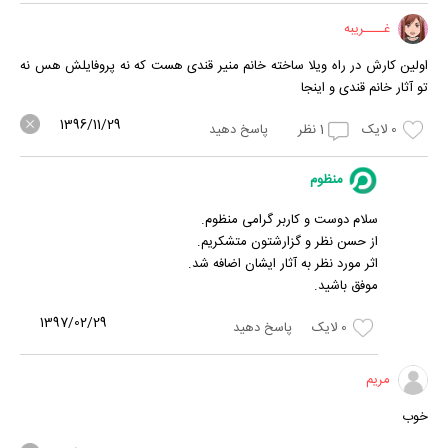
غــــریبه
اولین کارش در راه ویلا ساخته خانم منیر قندی هست که نه پروفایلش هس نه
تو آثار خانم قندی و اینجا
1396/11/29
0
لایک
1
نظر
پاسخ دهید
منظوم
سلام دوست و کاربر گرامی منظوم.
از حسن نظر و گزارشتون متشکریم.
اثر مورد نظر به آثار ایشان اضافه شد.
موفق باشید.
1397/02/29
0
لایک
پاسخ دهید
مریم
خوب