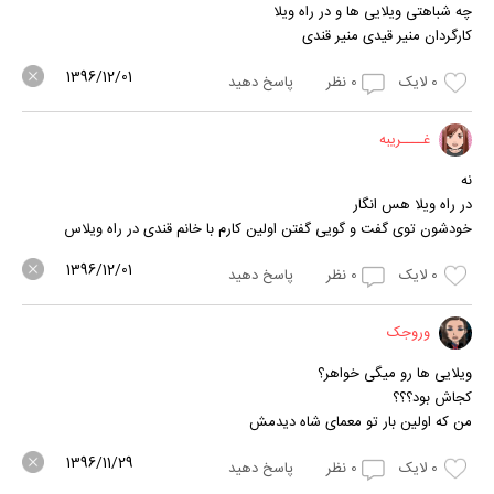
چه شباهتی ویلایی ها و در راه ویلا
کارگردان منیر قیدی منیر قندی
1396/12/01
0
لایک
0
نظر
پاسخ دهید
غــــریبه
نه
در راه ویلا هس انگار
خودشون توی گفت و گویی گفتن اولین کارم با خانم قندی در راه ویلاس
1396/12/01
0
لایک
0
نظر
پاسخ دهید
وروجک
ویلایی ها رو میگی خواهر؟
کجاش بود؟؟؟
من که اولین بار تو معمای شاه دیدمش
1396/11/29
0
لایک
0
نظر
پاسخ دهید