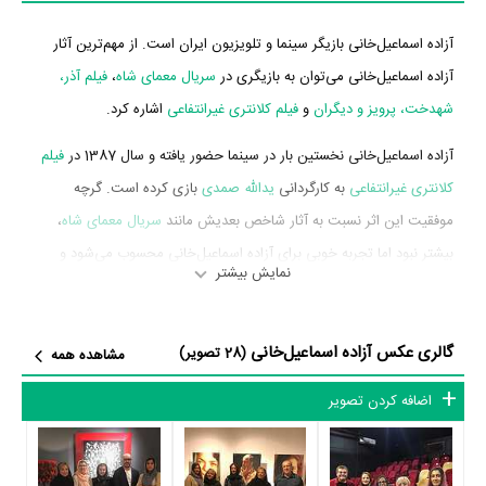
آزاده اسماعیل‌خانی بازیگر سینما و تلویزیون ایران است. از مهم‌ترین آثار
آزاده اسماعیل‌خانی می‌توان به بازیگری در
سریال معمای شاه
،
فیلم آذر،
شهدخت، پرویز و دیگران
و
فیلم کلانتری غیرانتفاعی
اشاره کرد.
آزاده اسماعیل‌خانی نخستین بار در سینما حضور یافته و سال 1387 در
فیلم
کلانتری غیرانتفاعی
به کارگردانی
یدالله صمدی
بازی کرده است. گرچه
موفقیت این اثر نسبت به آثار شاخص بعدیش مانند
سریال معمای شاه
،
بیشتر نبود اما تجربه خوبی برای آزاده اسماعیل‌خانی محسوب می‌شود و
نمایش بیشتر
همکاری با هنرمندانی همچون
امیر جعفری
،
مهران رجبی
،
مرتضی احمدی
و
کیومرث ملک‌مطیعی
را تجربه کرد.
گالری عکس آزاده اسماعیل‌خانی
(28 تصویر)
مشاهده همه
آزاده اسماعیل‌خانی در سال 1394 دوره‌ی پرتلاشی را در عرصه سینما و
تلویزیون گذراند و در اثر مهمی بازی کرده است. اثر مهم آزاده اسماعیل‌خانی
اضافه کردن تصویر
در این سال، بازیگری در
سریال معمای شاه
به کارگردانی
محمدرضا ورزی
محسوب می‌شود.