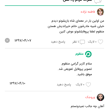
فاطمه نژاده
من اولین بار در معمای شاه بازیشونو دیدم
خیلی شبیه مادرشون خانم خیراندیش هستن
منظوم لطفا پروفایلشونو عوض کنین
1397/04/07
0
لایک
1
نظر
پاسخ دهید
منظوم
سلام کاربر گرامی منظوم.
تصویر پروفایل تعویض شد.
موفق باشید.
1397/04/10
0
لایک
پاسخ دهید
وروجک
آهان چه جالب نمیدونستم