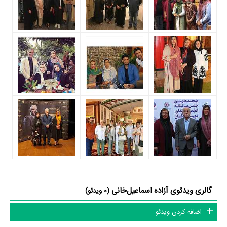
شاید یکی از مهم‌ترین بخش‌های بیوگرافی آزاده اسماعیل‌خانی بازی در
سریال معمای شاه
بوده است. آزاده اسماعیل‌خانی سال 1394
سریال معمای
شاه
نقش مهمی بازی کرده است که توانست با مهارت خود، آن نقش و
همچنین خودش را میان مخاطبان تلویزیون مطرح کند. او در این سریال با
محمدرضا ورزی
همکاری داشته است. آزاده اسماعیل‌خانی توانست با بازی
در
سریال معمای شاه
تجربه بازیگری موفقی برای خود رقم بزند و همکاری
در کنار بازیگرانی نظیر
امیر‌یل ارجمند
،
محمدعلی نجفی
،
سید حسام
نواب‌صفوی
و
ثریا قاسمی
بر تجارب او افزود.
آزاده اسماعیل‌خانی علاوه‌بر
سریال معمای شاه
، سال 1392 در
فیلم آذر،
شهدخت، پرویز و دیگران
نیز بازی کرده است. آزاده اسماعیل‌خانی این‌بار با
بهروز افخمی
یعنی کارگردان
فیلم آذر، شهدخت، پرویز و دیگران
و هنرمندانی
چون
مهدی فخیم‌زاده
،
مانی حقیقی
،
گوهر خیراندیش
و
رامبد جوان
گالری ویدئوی آزاده اسماعیل‌خانی
(0 ویدئو)
همکاری داشت.
اضافه کردن ویدئو
در این سال‌ها آزاده اسماعیل‌خانی با هنرمندان بسیاری تجربه‌ی کار داشته