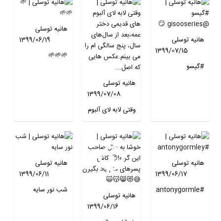
سخت کنونی به یادِ
دانش آموزان
هانیه توسلی
کم‌برخوردارِ گوشه
هانیه توسلی
1399/06/19
گوشه‌ی سرزمینمان
1399/07/15
خواهیم بود.
🌱🌱🌱
#گیسو
@gisooseries
هانیه توسلی
😏
1399/07/08
وقتی لابه لای آلبوم
های قدیمی دختر
عمه،بعد از
سال‌های سال، پنج
سالگی ام را می
هانیه توسلی
هانیه توسلی
بینم.عکس هایی
1399/06/11
1399/06/17
که اصلن یادم نبود
وجود دارد.😍🥰
#antonygormle
شب نور سایه
هانیه توسلی
y
1399/06/16