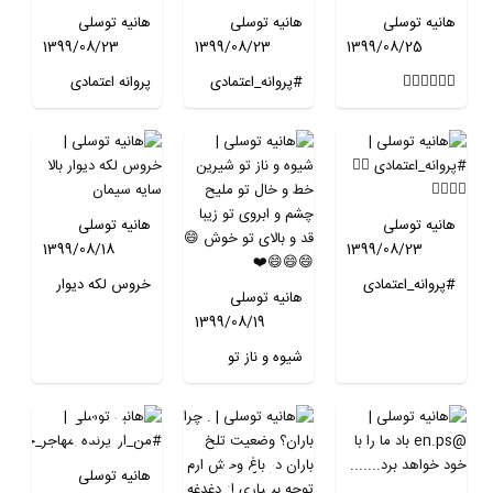
هانیه توسلی
هانیه توسلی
هانیه توسلی
1399/08/23
1399/08/23
1399/08/25
👌🏻👌🏻👌🏻
#پروانه_اعتمادی
پروانه اعتمادی
#thequeensga
👌🏻
#پروانه_اعتمادی
👌🏻
#parvanehete
mbit
madi
هانیه توسلی
هانیه توسلی
1399/08/18
1399/08/23
#پروانه_اعتمادی
خروس لکه دیوار
هانیه توسلی
👌🏻👌🏻👌🏻
بالا سایه سیمان
1399/08/19
شیوه و ناز تو
شیرین خط و خال
تو ملیح چشم و
ابروی تو زیبا قد و
بالای تو خوش 😄
هانیه توسلی
😄😄😄❤️