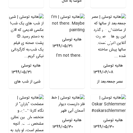
خوشا به حال
صاحب این گربه!
😍 کاش پسرهای
منم یاد بگیرن😅
😻😸😽🙀
هانیه توسلی
1399/05/31
I’m not there.
Maybe painting
هانیه توسلی
هانیه توسلی
1399/05/31
1399/06/08
عصر جمعه،بعد از
شبی از شب های
سالها که از
یک شب! عکسی
ساختنش می گذرد
قدیمی که الان به
این روزها به
دستم رسید.😍
صورت آنلاین
پشت صحنه ی
اکران است. سالها
فیلم یک شب،به
هانیه توسلی
هانیه توسلی
پیش ساخته شده
کارگردانی نیکی
1399/05/30
1399/05/30
اما موضوعش
کریمی. عکس از