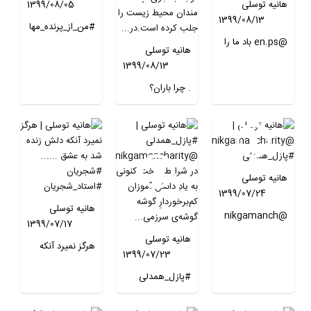
هانیه توسلی
1399/08/05
1399/08/13
#من_از_پرنده_مها
@en.ps باد ما را
جر_حمایت_میکنم
هانیه توسلی
با خود خواهد
1399/08/13
برد.......
. چرا باران؟
وضعیت تلخ باران
در باغ وحش ارم
توجه بسیاری از
دغدغه مندان
محیط زیست را
هانیه توسلی
جلب کرده است.در
1399/07/24
این میان سوالی
هانیه توسلی
دائما تکرار می‌شود:
@nikgamanch
1399/07/17
چرا باران؟ . مگر
arity
هانیه توسلی
باران تنها
#پازل_همدلی
هرگز نمیرد آنکه
1399/07/23
حیوانی‌ست که در
دلش زنده شد به
ایران به او ظلم
#پازل_همدلی
عشق ......
می‌ش...
@nikgamanch
#شجریان
arity در شرایط
#استاد_شجریان