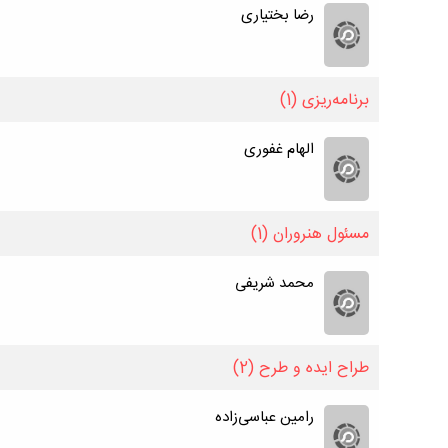
رضا بختیاری
برنامه‌ریزی
(1)
الهام غفوری
مسئول هنروران
(1)
محمد شریفی
طراح ایده و طرح
(2)
رامین عباسی‌زاده