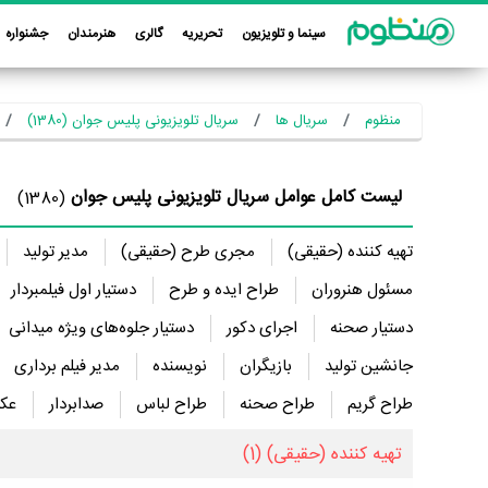
سینما و تلویزیون
تحریریه
گالری
هنرمندان
جشنواره
منظوم
سریال ها
سریال تلویزیونی پلیس جوان (1380)
لیست کامل عوامل سریال تلویزیونی پلیس جوان
(1380)
تهیه کننده (حقیقی)
مجری طرح (حقیقی)
مدیر تولید
مسئول هنروران
طراح ایده و طرح
دستیار اول فیلمبردار
دستیار صحنه
اجرای دکور
دستیار جلوه‌های ویژه میدانی
جانشین تولید
بازیگران
نویسنده
مدیر فیلم برداری
طراح گریم
طراح صحنه
طراح لباس
صدابردار
عک
تهیه کننده (حقیقی)
(1)