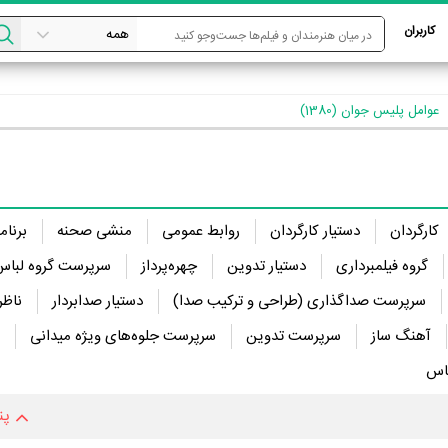
کاربران
عوامل پلیس جوان (1380)
کارگردان
دستیار کارگردان
روابط عمومی
منشی صحنه
برنام
گروه فیلمبرداری
دستیار تدوین
چهره‌پرداز
سرپرست گروه لباس
سرپرست صداگذاری (طراحی و ترکیب صدا)
دستیار صدابردار
ناظر
آهنگ ساز
سرپرست تدوین
سرپرست جلوه‌های ویژه میدانی
اس
پن