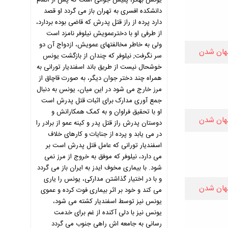
یونس بهگر، پلیس جوانی است که پس از اتمام
دانشکده افسری به تهران باز می گردد او قصد
دارد پرده از راز قتل پدرش که قاضی بوده بردارد،
از طرفی او با دخترعمویش نیلوفر نامزد است
ولی به خاطر مخالفتهای عمویش، ازدواج آن دو
هان شدن
سر نگرفت; نیلوفر که چندان از بازگشت یونس
خوشحال نیست از طریق باند اسفندیار تورانی به
همراه چند دختر جوان دیگر، به صورت قاچاق از
مرز خارج می شود در این میان، یونس به دنبال
جمع آوری مدارک برای اثبات قتل پدرش است
او با تحقیق فراوان و به کمک همکارانش و
هان شدن
دوستان پدرش راز قتل پدر و کینه عمو از برادر را
در می یابد و پرده از جنایات و کارهای خلاف
اسفندیار تورانی که عامل قتل پدرش است بر
می دارد، نیلوفر که موفق به خروج از مرز نمی
شود. با بیماری مخوف ایدز به ایران باز می گردد
و با در اختیار گذاشتن مدارکی، یونس را یاری
هان شدن
می کند و خود بر اثر بیماری فوت کرده و عموی
یونس نیز توسط اسفندیار کشته می شود،
یونس نیز با دلی آکنده از غم برای خدمت
رسانی به جامعه اش راهی جنوب می گردد