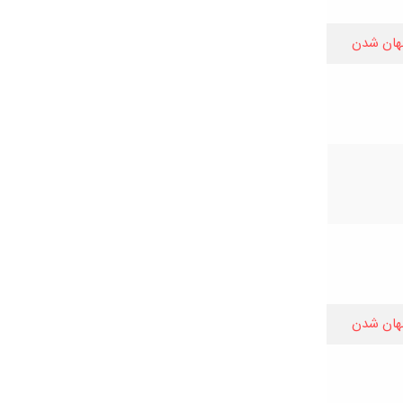
هان شدن
هان شدن