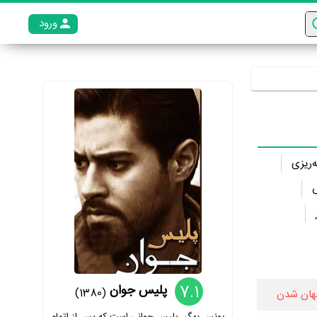
ورود
عضو م
ه‌ریزی
7.1
پلیس جوان
(1380)
هان شدن