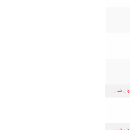
هان شدن
هان شدن