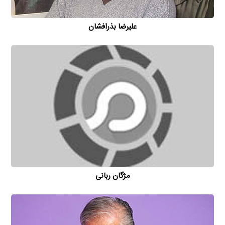
علیرضا بذرافشان
مژگان ربانی