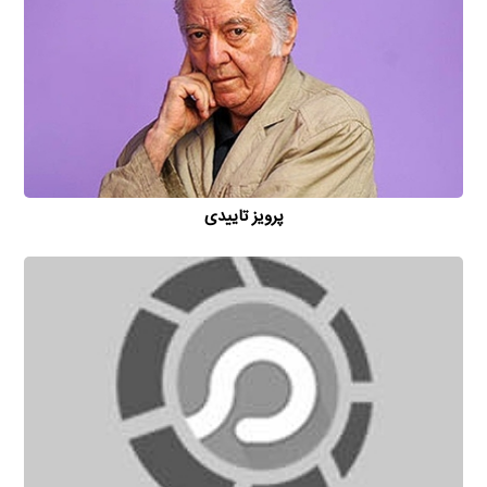
پرویز تاییدی