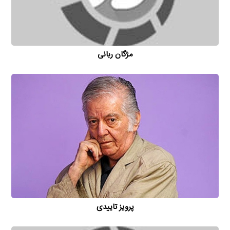
مژگان ربانی
پرویز تاییدی