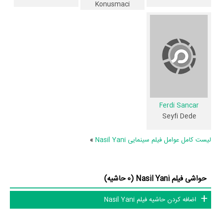
Konusmaci
چون
Ahmet Ilker Okumus
،
Esin Civangil
و
Ferdi Sancar
را در این اثر
تجربه کرده است. در میان بازیگران Nasil Yani نیز 45 همکاریِ اول رخ داده،
به‌عبارت دیگر در این فیلم میان هر یک از 10 بازیگر با یکدیگر یک رابطه همکاری
شکل گرفته که 45 همکاری برای اولین‌مرتبه در Nasil Yani رخ داده است.
مانند:
Ugur Can Akgül
و
Esin Civangil
،
Ferdi Altuner
و
،
Aykut Elmas
Halil Ibrahim Göker
و
Burak Kut
،
Nazli Kayaaslan
و
Ahmet Ilker
Serkan Ozturk
،
Okumus
و
Ferdi Sancar
.
Ferdi Sancar
Seyfi Dede
عوامل فیلم Nasil Yani
لیست کامل عوامل فیلم سینمایی Nasil Yani
»
در مجموع بیش از 11 نفر در تولید فیلم Nasil Yani نقش داشته‌اند و هر یک از
آنها در
منظوم
یک صفحه اختصاصی دارند.
حواشی فیلم Nasil Yani (0 حاشیه)
اطلاعات فیلم Nasil Yani
اضافه کردن حاشیه فیلم Nasil Yani