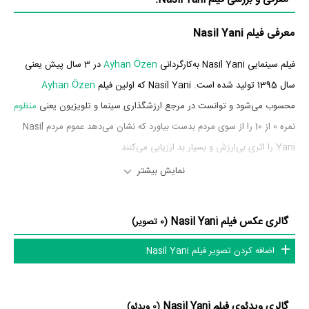
معرفی فیلم Nasil Yani
فیلم سینمایی Nasil Yani به‌کارگردانی
Ayhan Özen
در 3 سال پیش یعنی
سال 1395 تولید شده است. Nasil Yani که اولین فیلم
Ayhan Özen
محسوب می‌شود و توانست در مرجع ارزشگذاری سینما و تلویزیون یعنی
منظوم
نمره 0 از 10 را از سوی مردم بدست بیاورد که نشان می‌دهد عموم مردم Nasil
Yani را اثری بی‌ارزش و بسیار بد ارزیابی می‌کنند.
نمایش بیشتر
بازیگران فیلم Nasil Yani
بازیگران فیلم Nasil Yani چه کسانی هستند؟ در Nasil Yani بازیگرانی چون
گالری عکس فیلم Nasil Yani
(0 تصویر)
Ugur Can Akgül
در نقش Osman،
Ferdi Altuner
در نقش Bilgili
اضافه کردن تصویر فیلم Nasil Yani
Esin Civangil
Sunucu،
در نقش Elmas،
Aykut Elmas
در نقش Tahir،
Halil Ibrahim Göker
در نقش Taci،
Nazli Kayaaslan
و
Burak Kut
در
نقش Kopek Dis Kemal به ایفای نقش و بازیگری پرداخته‌اند. در فیلم Nasil
گالری ویدئوی فیلم Nasil Yani
(0 ویدئو)