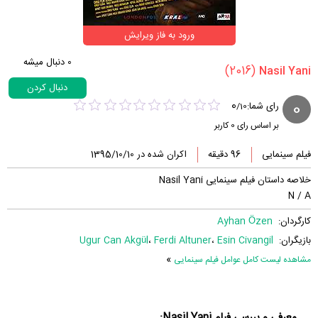
ورود به فاز ویرایش
0
دنبال میشه
(2016)
دنبال کردن
0
0
رای شما:
/
10
بر اساس رای
0
کاربر
فیلم سینمایی
96 دقیقه
اکران شده در 1395/10/10
خلاصه داستان فیلم سینمایی Nasil Yani
N / A
کارگردان:
Ayhan Özen
بازیگران:
Esin Civangil
،
Ferdi Altuner
،
Ugur Can Akgül
»
مشاهده لیست کامل عوامل فیلم سینمایی
معرفی و بررسی فیلم Nasil Yani: