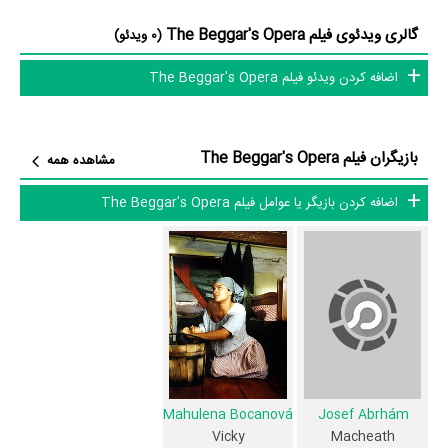
بازیگران می‌توان The Beggar's Opera را یک اثر کم‌بازیگر و با تعداد
گالری ویدئوی فیلم The Beggar's Opera
(0 ویدئو)
شخصیت‌های داستانی کم عنوان کرد.
اضافه کردن ویدئو فیلم The Beggar's Opera
متوسط سن بازیگران The Beggar's Opera براساس میزان سنی که از آنها
در دایرةالمعارف آنلاین سینما و تلویزیون یعنی
منظوم
ثبت شده، 66 سال است
بازیگران فیلم The Beggar's Opera
مشاهده همه
که نشان می‌دهد بازیگران The Beggar's Opera عمدتا از نظر سنی افرادی
پیر و باتجربه هستند.
اضافه کردن بازیگر یا عوامل فیلم The Beggar's Opera
داستان فیلم The Beggar's Opera
از محتوا و داستان فیلم The Beggar's Opera چقدر اطلاع دارید؟
در خلاصه داستانی که یا از سوی تیم رسانه‌ای اثر و یا توسط دیگر رسانه‌ها درباره
داستان The Beggar's Opera منتشر شده است، می‌خوانیم: «نسخه صفحه
نمایش بازی که در سال 1728 از همان نام نوشته شده است، تصویر زیرزمینی
Mahulena Bocanová
Josef Abrhám
گانگسترهای مانند مافیا و رقابت و خصومت بین باندهای مختلف مختلف را
Vicky
Macheath