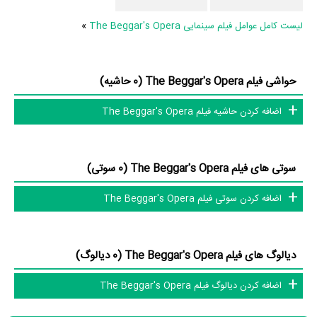
نشان می دهد.»
لیست کامل عوامل فیلم سینمایی The Beggar's Opera
»
فیلم The Beggar's Opera از نظر ساختار (فرم)، محتوا و محیط تولید، به
آثار مختلفی شباهت دارد. با توجه به شاخص‌های متعدد و گوناگونی می‌توان
گفت آثار مرتبط فیلم The Beggar's Opera عبارت است از: .
حواشی فیلم The Beggar's Opera (0 حاشیه)
اضافه کردن حاشیه فیلم The Beggar's Opera
فیلم The Beggar's Opera و کارنامه فعالیت کارگردان و بازیگران
از نظر تاریخچه فعالیت کارگردان و بازیگران فیلم The Beggar's Opera نیز
سوتی های فیلم The Beggar's Opera (0 سوتی)
آمارها و نکات جذابی را می‌توان بیان کرد. براساس آمارها فیلم The
Beggar's Opera به طور متوسط فعالیت 2ام بازیگران این اثر است.
اضافه کردن سوتی فیلم The Beggar's Opera
1 تن از بازیگران The Beggar's Opera، اولین فعالیت جدی بازیگری خود را
در این اثر تجربه کرده است، در واقع در The Beggar's Opera 1 فیلم اولی
بوده است:
Mahulena Bocanová
.
دیالوگ های فیلم The Beggar's Opera (0 دیالوگ)
در میان بازیگران The Beggar's Opera نیز 1 همکاریِ اول رخ داده، به‌عبارت
اضافه کردن دیالوگ فیلم The Beggar's Opera
دیگر در این فیلم میان هر یک از 2 بازیگر با یکدیگر یک رابطه همکاری شکل
گرفته که 1 همکاری برای اولین‌مرتبه در The Beggar's Opera رخ داده است