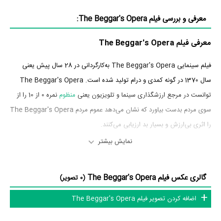
معرفی و بررسی فیلم The Beggar's Opera:
معرفی فیلم The Beggar's Opera
فیلم سینمایی The Beggar's Opera به‌کارگردانی در 28 سال پیش یعنی
سال 1370 در گونه کمدی و درام تولید شده است. The Beggar's Opera
توانست در مرجع ارزشگذاری سینما و تلویزیون یعنی
منظوم
نمره 0 از 10 را از
سوی مردم بدست بیاورد که نشان می‌دهد عموم مردم The Beggar's Opera
را اثری بی‌ارزش و بسیار بد ارزیابی می‌کنند.
نمایش بیشتر
بازیگران فیلم The Beggar's Opera
بازیگران فیلم The Beggar's Opera چه کسانی هستند؟ در The Beggar's
گالری عکس فیلم The Beggar's Opera
(0 تصویر)
Opera بازیگرانی چون
Josef Abrhám
در نقش Macheath و
Mahulena
اضافه کردن تصویر فیلم The Beggar's Opera
Bocanová
در نقش Vicky به ایفای نقش و بازیگری پرداخته‌اند. در فیلم The
Beggar's Opera حدود 2 بازیگر جلوی دوربین رفته‌اند که از نظر تعداد