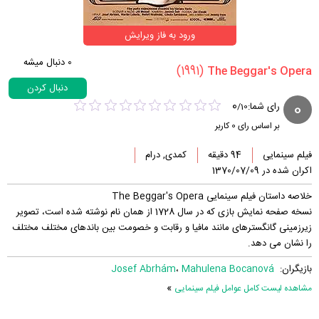
ورود به فاز ویرایش
0
دنبال میشه
(1991)
دنبال کردن
0
0
رای شما:
/
10
بر اساس رای
0
کاربر
فیلم سینمایی
94 دقیقه
کمدی, درام
اکران شده در 1370/07/09
خلاصه داستان فیلم سینمایی The Beggar's Opera
نسخه صفحه نمایش بازی که در سال 1728 از همان نام نوشته شده است، تصویر
زیرزمینی گانگسترهای مانند مافیا و رقابت و خصومت بین باندهای مختلف مختلف
را نشان می دهد.
بازیگران:
Mahulena Bocanová
،
Josef Abrhám
»
مشاهده لیست کامل عوامل فیلم سینمایی