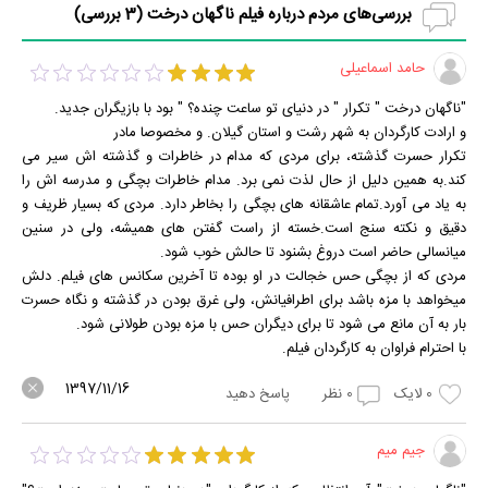
بررسی‌های مردم درباره فیلم ناگهان درخت (
3
بررسی)
حامد اسماعیلی
"ناگهان درخت " تکرار " در دنیای تو ساعت چنده؟ " بود با بازیگران جدید.
و ارادت کارگردان به شهر رشت و استان گیلان. و مخصوصا مادر
تکرار حسرت گذشته، برای مردی که مدام در خاطرات و گذشته اش سیر می
کند.به همین دلیل از حال لذت نمی برد. مدام خاطرات بچگی و مدرسه اش را
به یاد می آورد.تمام عاشقانه های بچگی را بخاطر دارد. مردی که بسیار ظریف و
دقیق و نکته سنج است.خسته از راست گفتن های همیشه، ولی در سنین
میانسالی حاضر است دروغ بشنود تا حالش خوب شود.
مردی که از بچگی حس خجالت در او بوده تا آخرین سکانس های فیلم. دلش
میخواهد با مزه باشد برای اطرافیانش، ولی غرق بودن در گذشته و نگاه حسرت
بار به آن مانع می شود تا برای دیگران حس با مزه بودن طولانی شود.
با احترام فراوان به کارگردان فیلم.
1397/11/16
0
لایک
0
نظر
پاسخ دهید
جیم میم