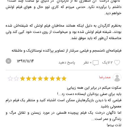
"ناگهان درخت" آن انتظاری که از کارگردانِ "در دنیای تو ساعت چند است؟"
داشتم را برآورده نکرد. حدس میزدم که کاری توو حال و هوای فیلم اولش
خواهم دید.
به‌نظرم کارگردان به دلیل اینکه همانند مخاطبانِ فیلمِ اولش که شیفته‌اش شده
بودند، شیفته فیلم اولش شده بود و میخواست از روی دست خود کپی کند ولی
متاسفانه آن‌طور که باید موفق نشد.
فیلم‌نامه‌ای نامنسجم و فیلمی سرشار از تصاویر پراکنده نوستالژیک و عاشقانه
1397/11/14
2
لایک
0
نظر
پاسخ دهید
ممدرضا
سکوت میکنم در برابر این همه زیبایی
باید برای صفی یزدانیان ایستاده دست زد...!
فیلمی که با دیدن بازیگرهایش ممکن است اشتباه کنید و منتظر یک فیلم درام
معمولی باشید
اما ناگهان درخت یک فیلم پیچیده فلسفی در مورد زیستن و تقابل مرگ و
زندگی و عمر است...
لذت بردم!