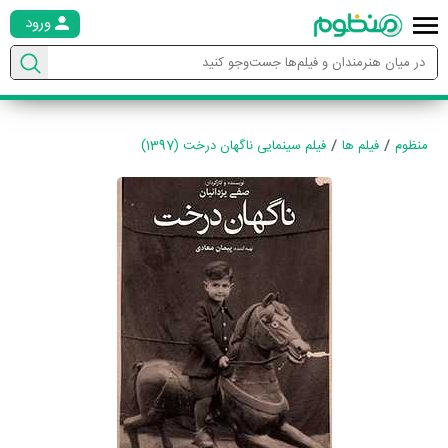
ورود
منظوم
فیلم ها
فیلم سینمایی ناگهان درخت (1397)