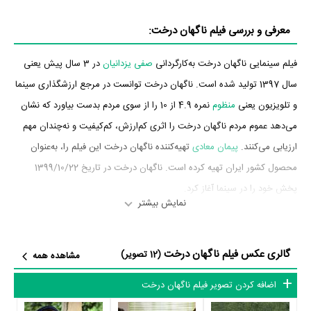
معرفی و بررسی فیلم ناگهان درخت:
فیلم سینمایی ناگهان درخت به‌کارگردانی
صفی یزدانیان
در 3 سال پیش یعنی
سال 1397 تولید شده است. ناگهان درخت توانست در مرجع ارزشگذاری سینما
و تلویزیون یعنی
منظوم
نمره 4.9 از 10 را از سوی مردم بدست بیاورد که نشان
می‌دهد عموم مردم ناگهان درخت را اثری کم‌ارزش، کم‌کیفیت و نه‌چندان مهم
ارزیابی می‌کنند.
پیمان معادی
تهیه‌کننده ناگهان درخت این فیلم را، به‌عنوان
محصول کشور ایران تهیه کرده است. ناگهان درخت در تاریخ 1399/10/22
پخش خود را در سینما آغاز کرد.
نمایش بیشتر
بازیگران فیلم ناگهان درخت
گالری عکس فیلم ناگهان درخت
بازیگران فیلم ناگهان درخت چه کسانی هستند؟ در ناگهان درخت بازیگرانی
(12 تصویر)
مشاهده همه
چون
شقایق دهقان
،
سیامک صفری
،
مهراب قاسم‌خانی
،
پانته‌آ پناهی‌ها
،
زهره
اضافه کردن تصویر فیلم ناگهان درخت
عباسی
،
لیلی فرهادپور
و
آرمان مرادی
به ایفای نقش و بازیگری پرداخته‌اند. در