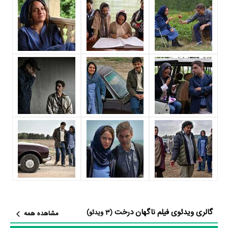
فیلم ناگهان درخت حدود 15 بازیگر جلوی دوربین رفته‌اند که از نظر تعداد
بازیگران می‌توان ناگهان درخت را یک اثر پربازیگر عنوان کرد. از این‌لحاظ
کارگردانی فیلم ناگهان درخت باتوجه به بازی گرفتن از این تعداد بازیگر و
مدیریت آنها کار بسیار دشواری بوده است؛ باید بررسی کرد آیا
صفی یزدانیان
به‌عنوان کارگردان و به‌عنوان بازیگردان و همچنین تیم بازیگری ناگهان درخت
توانسته‌اند در این زمینه موفق باشند و بازی‌های درخشانی را نمایش دهند؟
از دیگر بازیگران فیلم ناگهان درخت می‌توان به
شهروز آقایی پور
،
ایران نبی‌زاده
،
سانیا رمضانی
،
ترنم کاظمی
،
آرمیتا باقری
،
سمیه الیاسی
در نقش پزشک،
پیمان
معادی
و
مهناز افشار
اشاره کرد.
داستان فیلم ناگهان درخت
از محتوا و داستان فیلم ناگهان درخت چقدر اطلاع دارید؟ فیلم‌نامه ناگهان
درخت توسط
صفی یزدانیان
نوشته شده است.
گالری ویدئوی فیلم ناگهان درخت
در خلاصه داستانی که یا از سوی تیم رسانه‌ای اثر و یا توسط دیگر رسانه‌ها درباره
(3 ویدئو)
مشاهده همه
داستان ناگهان درخت منتشر شده است، می‌خوانیم: «قصه این فیلم در سه دوره