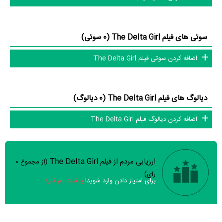
Deric Augustine
،
Fjalarsson
و
Joy Kate Lawson
،
Katelyn Kapocsi
و
Akilah A. Walker
،
Caroline Newton
و
Ruby Sumegi
.
سوتی های فیلم The Delta Girl (0 سوتی)
عوامل فیلم The Delta Girl
اضافه کردن سوتی فیلم The Delta Girl
در مجموع بیش از 12 نفر در تولید فیلم The Delta Girl نقش داشته‌اند و هر
یک از آنها در
منظوم
یک صفحه اختصاصی دارند.
دیالوگ های فیلم The Delta Girl (0 دیالوگ)
اطلاعات فیلم The Delta Girl
اضافه کردن دیالوگ فیلم The Delta Girl
تاکنون در بخش‌های گالری عکس و پوستر فیلم The Delta Girl، ویدئو و تیزر
فیلم The Delta Girl، حواشی فیلم The Delta Girl، دیالوگ برتر فیلم The
ارزیابی مردم از فیلم The Delta Girl
(از مجموع
0
سوالات نظرسنجی ( 8 سوال)
Delta Girl، سوتی فیلم The Delta Girl و نقد فیلم The Delta Girl هنوز
رای)
برای امتیاز دادن وارد شوید!
یا ثبت نام کنید
موردی ثبت نشده است. قطعا ما و شما به این حد قانع نیستیم؛ باید به‌کمک
علاقمندان فیلم، سریال و تئاتر، این دایرة‌المعارف آنلاین و بانک اطلاعات
خیر
تقریبا
بله
هنرمندان و آثار سینما، تلویزیون و تئاتر را کامل و کامل‌تر کنیم.
فیلم ارزش یک بار دیدن را دارد؟