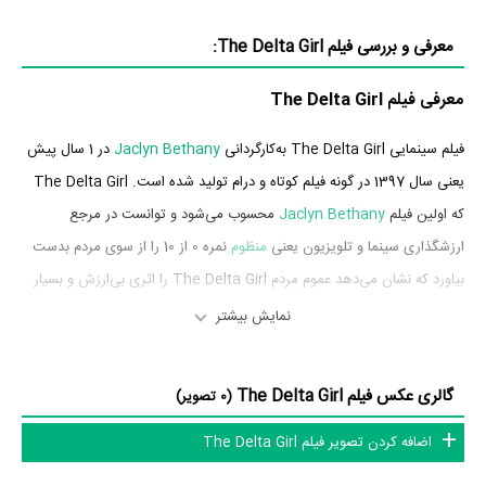
معرفی و بررسی فیلم The Delta Girl:
معرفی فیلم The Delta Girl
فیلم سینمایی The Delta Girl به‌کارگردانی
Jaclyn Bethany
در 1 سال پیش
یعنی سال 1397 در گونه فیلم کوتاه و درام تولید شده است. The Delta Girl
که اولین فیلم
Jaclyn Bethany
محسوب می‌شود و توانست در مرجع
ارزشگذاری سینما و تلویزیون یعنی
منظوم
نمره 0 از 10 را از سوی مردم بدست
بیاورد که نشان می‌دهد عموم مردم The Delta Girl را اثری بی‌ارزش و بسیار
بد ارزیابی می‌کنند.
نمایش بیشتر
بازیگران فیلم The Delta Girl
گالری عکس فیلم The Delta Girl
(0 تصویر)
بازیگران فیلم The Delta Girl چه کسانی هستند؟ در The Delta Girl
اضافه کردن تصویر فیلم The Delta Girl
بازیگرانی چون
Isabelle Fuhrman
در نقش Magnolia،
Caitlin Carver
در
نقش Delilah،
Ashley Bell
در نقش Miss Honey،
Atli Oskar