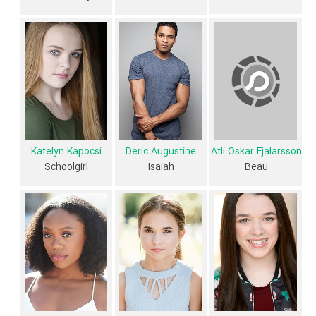
از محتوا و داستان فیلم The Delta Girl چقدر اطلاع دارید؟ فیلم‌نامه The
Delta Girl توسط
Jaclyn Bethany
و
Natalie Zimmerman
نوشته شده
است.
در خلاصه داستانی که یا از سوی تیم رسانه‌ای اثر و یا توسط دیگر رسانه‌ها درباره
داستان The Delta Girl منتشر شده است، می‌خوانیم: «ماگنولیا هجده ساله
بین حق و اشتباه در ارتفاع جنبش حقوق مدنی در سال 1964 در میسیسیپی
پاره شده است. دیدگاه های او توسط بهترین دوستش دلیله، که یک راز
Katelyn Kapocsi
Deric Augustine
Atli Oskar Fjalarsson
خطرناک را پنهان می کند، به چالش کشیده شده است.»
Schoolgirl
Isaiah
Beau
فیلم The Delta Girl از نظر ساختار (فرم)، محتوا و محیط تولید، به آثار
مختلفی شباهت دارد. با توجه به شاخص‌های متعدد و گوناگونی می‌توان گفت
آثار مرتبط فیلم The Delta Girl عبارت است از: .
فیلم The Delta Girl و کارنامه فعالیت کارگردان و بازیگران
از نظر تاریخچه فعالیت کارگردان و بازیگران فیلم The Delta Girl نیز آمارها و