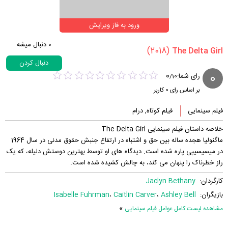
ورود به فاز ویرایش
0
دنبال میشه
(2018)
دنبال کردن
0
0
رای شما:
/
10
بر اساس رای
0
کاربر
فیلم سینمایی
فیلم کوتاه, درام
خلاصه داستان فیلم سینمایی The Delta Girl
ماگنولیا هجده ساله بین حق و اشتباه در ارتفاع جنبش حقوق مدنی در سال 1964
در میسیسیپی پاره شده است. دیدگاه های او توسط بهترین دوستش دلیله، که یک
راز خطرناک را پنهان می کند، به چالش کشیده شده است.
کارگردان:
Jaclyn Bethany
بازیگران:
Ashley Bell
،
Caitlin Carver
،
Isabelle Fuhrman
»
مشاهده لیست کامل عوامل فیلم سینمایی